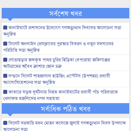
সর্বশেষ খবর
কানাইঘাটে প্রশাসনের উদ্যোগে গণঅভ্যুত্থান দিবসের আলোচনা সভা
অনুষ্ঠিত
সিলেট অনলাইন প্রেসক্লাবের পুরস্কার বিতরণ ও নতুন সদস্যদের
পরিচিতি সভা অনুষ্ঠিত
লোভাছড়ার জব্দকৃত পাথর চুরির হিড়িক! বেপরোয়া জকিগঞ্জের
আটগ্রামের অবৈধ ক্রাশার জোন চক্র
লন্ডনে সিলেট শাহজালাল হাউজিং এস্টেটস (উপশহর) প্রবাসী
অ্যাসোসিয়েশনের সভা অনুষ্ঠিত
কাতারে সড়ক দুর্ঘটনায় নিহত কানাইঘাটের প্রবাসী পাঁচ পরিবারকে
খেলাফত মজলিসের নগদ সহায়তা
সর্বাধিক পঠিত খবর
সিলেট সরকারি মদন মোহন কলেজে জুলাই গণঅভ্যুত্থান দিবস উপলক্ষে
আলোচনা সভা