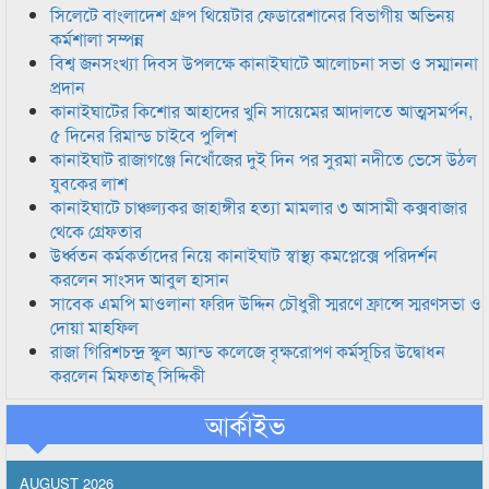
সিলেটে বাংলাদেশ গ্রুপ থিয়েটার ফেডারেশানের বিভাগীয় অভিনয়
কর্মশালা সম্পন্ন
বিশ্ব জনসংখ্যা দিবস উপলক্ষে কানাইঘাটে আলোচনা সভা ও সম্মাননা
প্রদান
কানাইঘাটের কিশোর আহাদের খুনি সায়েমের আদালতে আত্মসমর্পন,
৫ দিনের রিমান্ড চাইবে পুলিশ
কানাইঘাট রাজাগঞ্জে নিখোঁজের দুই দিন পর সুরমা নদীতে ভেসে উঠল
যুবকের লাশ
কানাইঘাটে চাঞ্চল্যকর জাহাঙ্গীর হত্যা মামলার ৩ আসামী কক্সবাজার
থেকে গ্রেফতার
উর্ধ্বতন কর্মকর্তাদের নিয়ে কানাইঘাট স্বাস্থ্য কমপ্লেক্সে পরিদর্শন
করলেন সাংসদ আবুল হাসান
সাবেক এমপি মাওলানা ফরিদ উদ্দিন চৌধুরী স্মরণে ফ্রান্সে স্মরণসভা ও
দোয়া মাহফিল
রাজা গিরিশচন্দ্র স্কুল অ্যান্ড কলেজে বৃক্ষরোপণ কর্মসূচির উদ্বোধন
করলেন মিফতাহ্ সিদ্দিকী
আর্কাইভ
AUGUST 2026