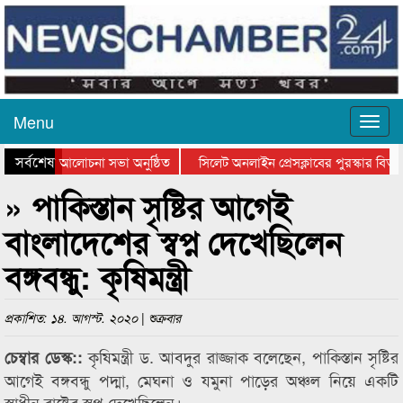
Menu
সর্বশেষ
ন দিবসের আলোচনা সভা অনুষ্ঠিত
সিলেট অনলাইন প্রেসক্লাবের পুরস্কার বিতরণ 
লোচনা সভা ও সম্মাননা প্রদান
কানাইঘাটের কিশোর আহাদের খুনি সায়েমের আদা
» পাকিস্তান সৃষ্টির আগেই
বাংলাদেশের স্বপ্ন দেখেছিলেন
বঙ্গবন্ধু: কৃষিমন্ত্রী
প্রকাশিত: ১৪. আগস্ট. ২০২০ | শুক্রবার
কৃষিমন্ত্রী ড. আবদুর রাজ্জাক বলেছেন, পাকিস্তান সৃষ্টির
চেম্বার ডেস্ক::
আগেই বঙ্গবন্ধু পদ্মা, মেঘনা ও যমুনা পাড়ের অঞ্চল নিয়ে একটি
স্বাধীন রাষ্ট্রের স্বপ্ন দেখেছিলেন।