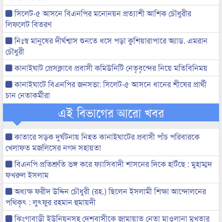
সিলেট-৫ আসনে বিএনপির মনোনয়ন প্রত্যাশী আশিক চৌধুরীর
লিফলেট বিতরণ
নিঃস্ব মানুষের দীর্ঘশ্বাস শুনতে ধসে পড়া কুশিয়ারাপারে অ্যাড. এমরান
চৌধুরী
কানাইঘাট প্রেসক্লাবে প্রবাসী কমিউনিটি নেতৃবৃন্দের নিয়ে মতিবিনিময়
কানাইঘাটে বিএনপির জনসভা: সিলেট-৫ আসনে ধানের শীষের প্রার্থী
চান নেতাকর্মীরা
এই বিভাগের আরো খবর
কাতারে সড়ক দুর্ঘটনায় নিহত কানাইঘাটের প্রবাসী পাঁচ পরিবারকে
খেলাফত মজলিসের নগদ সহায়তা
বিএনপি প্রতিশ্রুতি ভঙ্গ করে ফ্যাসিবাদী শাসনের দিকে হাটঁছে : মুহাম্মদ
ফখরুল ইসলাম
অধ্যক্ষ ফরীদ উদ্দিন চৌধুরী (রহ.) ছিলেন ইসলামী শিক্ষা আন্দোলনের
পথিকৃৎ : লুৎফুর রহমান হুমায়দী
ঝিংগাবাড়ী ইউনিয়নসহ দেশবাসীকে জামায়াত নেতা মাওলানা মুখতার