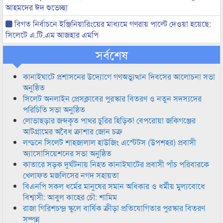
আহমদের ঈদ শুভেচ্ছা
বিগত নির্বাচনে ইঞ্জিনিয়ারিংয়ের মাধ্যমে গণরায় পাল্টে দেওয়া হয়েছে:
সিলেটে এ.টি.এম আজহার এমপি
সর্বশেষ
কানাইঘাটে প্রশাসনের উদ্যোগে গণঅভ্যুত্থান দিবসের আলোচনা সভা
অনুষ্ঠিত
সিলেট অনলাইন প্রেসক্লাবের পুরস্কার বিতরণ ও নতুন সদস্যদের
পরিচিতি সভা অনুষ্ঠিত
লোভাছড়ার জব্দকৃত পাথর চুরির হিড়িক! বেপরোয়া জকিগঞ্জের
আটগ্রামের অবৈধ ক্রাশার জোন চক্র
লন্ডনে সিলেট শাহজালাল হাউজিং এস্টেটস (উপশহর) প্রবাসী
অ্যাসোসিয়েশনের সভা অনুষ্ঠিত
কাতারে সড়ক দুর্ঘটনায় নিহত কানাইঘাটের প্রবাসী পাঁচ পরিবারকে
খেলাফত মজলিসের নগদ সহায়তা
বিএনপি সকল ধর্মের মানুষের সমান অধিকার ও ধর্মীয় মুল্যবোধে
বিশ্বাসী: আবুল কাহের চৌ: শামিম
রাজা গিরিশচন্দ্র স্কুলে বার্ষিক ক্রীড়া প্রতিযোগিতার পুরস্কার বিতরণ
সম্পন্ন