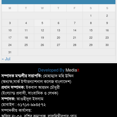
M
T
W
T
F
S
S
1
2
3
4
5
6
7
8
9
10
11
12
13
14
15
16
17
18
19
20
21
22
23
24
25
26
27
28
29
30
31
« Jul
Developed By
Media
it
সম্পাদক মন্ডলীর সভাপতি:
মোহাম্মাদ মহি উদ্দিন
(অধ্যক্ষ,সার্ক ইন্টারন্যাশনাল কলেজ বাংলাদেশ)
প্রধান সম্পাদক:
ইকবাল আহমদ চৌধুরী
(ইংল্যান্ড প্রবাসী, সাংবাদিক ও লেখক)
সম্পাদক:
তাওহীদুল ইসলাম
মোবাইল : ০১৭১০-৯৯৩৫৭২
সম্পাদকীয় কার্যালয়:
অফিস নং-০২, বশির কমপ্লেক্স, লালদিঘীরপার রোড,