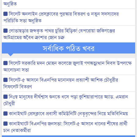
অনুষ্ঠিত
সিলেট অনলাইন প্রেসক্লাবের পুরস্কার বিতরণ ও নতুন সদস্যদের
পরিচিতি সভা অনুষ্ঠিত
লোভাছড়ার জব্দকৃত পাথর চুরির হিড়িক! বেপরোয়া জকিগঞ্জের
আটগ্রামের অবৈধ ক্রাশার জোন চক্র
সর্বাধিক পঠিত খবর
সিলেট সরকারি মদন মোহন কলেজে জুলাই গণঅভ্যুত্থান দিবস উপলক্ষে
আলোচনা সভা
সিলেট-৫ আসনে বিএনপির মনোনয়ন প্রত্যাশী আশিক চৌধুরীর
লিফলেট বিতরণ
নিঃস্ব মানুষের দীর্ঘশ্বাস শুনতে ধসে পড়া কুশিয়ারাপারে অ্যাড. এমরান
চৌধুরী
কানাইঘাট প্রেসক্লাবে প্রবাসী কমিউনিটি নেতৃবৃন্দের নিয়ে মতিবিনিময়
কানাইঘাটে বিএনপির জনসভা: সিলেট-৫ আসনে ধানের শীষের প্রার্থী
চান নেতাকর্মীরা