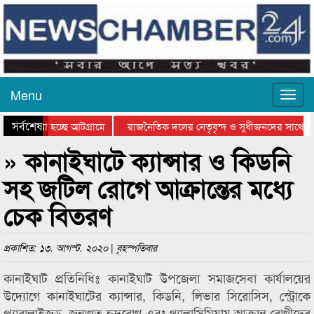
Menu
সর্বশেষ
য়ে যাওয়া হচ্ছে আটগ্রামে
রাজনৈতিক দলের নেতৃবৃন্দ ও সুধীজনদের সাথে ক
যোগিতার পুরস্কার বিতরণ সম্পন্ন
সিলেটে বাংলাদেশ গ্রুপ থিয়েটার ফেডারেশানের বিভ
» কানাইঘাটে ক্যান্সার ও কিডনি
সহ জটিল রোগে আক্রান্তের মধ্যে
চেক বিতরণ
প্রকাশিত: ১৩. আগস্ট. ২০২০ | বৃহস্পতিবার
কানাইঘাট প্রতিনিধিঃ কানাইঘাট উপজেলা সমাজসেবা কার্যালয়ের
উদ্যোগে কানাইঘাটের ক্যান্সার, কিডনি, লিভার সিরোসিস, স্ট্রোকে
প্যারালাইজড, জন্মগত হৃদরোগ এবং থ্যালাসিমিয়ায় আক্রান্ত রোগীদের