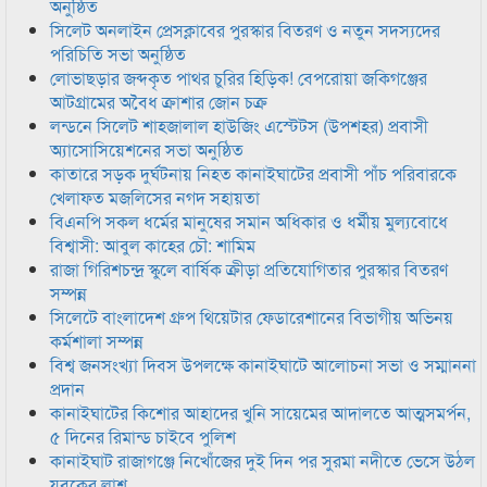
অনুষ্ঠিত
সিলেট অনলাইন প্রেসক্লাবের পুরস্কার বিতরণ ও নতুন সদস্যদের
পরিচিতি সভা অনুষ্ঠিত
লোভাছড়ার জব্দকৃত পাথর চুরির হিড়িক! বেপরোয়া জকিগঞ্জের
আটগ্রামের অবৈধ ক্রাশার জোন চক্র
লন্ডনে সিলেট শাহজালাল হাউজিং এস্টেটস (উপশহর) প্রবাসী
অ্যাসোসিয়েশনের সভা অনুষ্ঠিত
কাতারে সড়ক দুর্ঘটনায় নিহত কানাইঘাটের প্রবাসী পাঁচ পরিবারকে
খেলাফত মজলিসের নগদ সহায়তা
বিএনপি সকল ধর্মের মানুষের সমান অধিকার ও ধর্মীয় মুল্যবোধে
বিশ্বাসী: আবুল কাহের চৌ: শামিম
রাজা গিরিশচন্দ্র স্কুলে বার্ষিক ক্রীড়া প্রতিযোগিতার পুরস্কার বিতরণ
সম্পন্ন
সিলেটে বাংলাদেশ গ্রুপ থিয়েটার ফেডারেশানের বিভাগীয় অভিনয়
কর্মশালা সম্পন্ন
বিশ্ব জনসংখ্যা দিবস উপলক্ষে কানাইঘাটে আলোচনা সভা ও সম্মাননা
প্রদান
কানাইঘাটের কিশোর আহাদের খুনি সায়েমের আদালতে আত্মসমর্পন,
৫ দিনের রিমান্ড চাইবে পুলিশ
কানাইঘাট রাজাগঞ্জে নিখোঁজের দুই দিন পর সুরমা নদীতে ভেসে উঠল
যুবকের লাশ