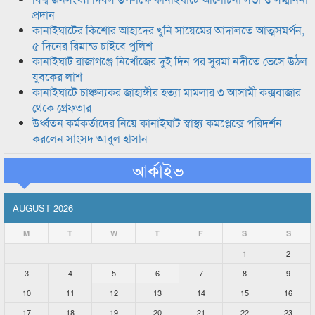
প্রদান
কানাইঘাটের কিশোর আহাদের খুনি সায়েমের আদালতে আত্মসমর্পন,
৫ দিনের রিমান্ড চাইবে পুলিশ
কানাইঘাট রাজাগঞ্জে নিখোঁজের দুই দিন পর সুরমা নদীতে ভেসে উঠল
যুবকের লাশ
কানাইঘাটে চাঞ্চল্যকর জাহাঙ্গীর হত্যা মামলার ৩ আসামী কক্সবাজার
থেকে গ্রেফতার
উর্ধ্বতন কর্মকর্তাদের নিয়ে কানাইঘাট স্বাস্থ্য কমপ্লেক্সে পরিদর্শন
করলেন সাংসদ আবুল হাসান
আর্কাইভ
AUGUST 2026
M
T
W
T
F
S
S
1
2
3
4
5
6
7
8
9
10
11
12
13
14
15
16
17
18
19
20
21
22
23