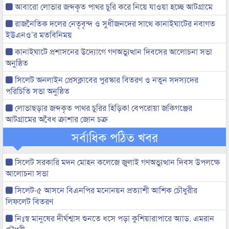
আবারো লোভার জব্দকৃত পাথর চুরি করে নিয়ে যাওয়া হচ্ছে আটগ্রামে
রাজনৈতিক দলের নেতৃবৃন্দ ও সুধীজনদের সাথে কানাইঘাটের নবাগত
ইউএনও’র মতবিনিময়
কানাইঘাটে প্রশাসনের উদ্যোগে গণঅভ্যুত্থান দিবসের আলোচনা সভা
অনুষ্ঠিত
সিলেট অনলাইন প্রেসক্লাবের পুরস্কার বিতরণ ও নতুন সদস্যদের
পরিচিতি সভা অনুষ্ঠিত
লোভাছড়ার জব্দকৃত পাথর চুরির হিড়িক! বেপরোয়া জকিগঞ্জের
আটগ্রামের অবৈধ ক্রাশার জোন চক্র
সর্বাধিক পঠিত খবর
সিলেট সরকারি মদন মোহন কলেজে জুলাই গণঅভ্যুত্থান দিবস উপলক্ষে
আলোচনা সভা
সিলেট-৫ আসনে বিএনপির মনোনয়ন প্রত্যাশী আশিক চৌধুরীর
লিফলেট বিতরণ
নিঃস্ব মানুষের দীর্ঘশ্বাস শুনতে ধসে পড়া কুশিয়ারাপারে অ্যাড. এমরান