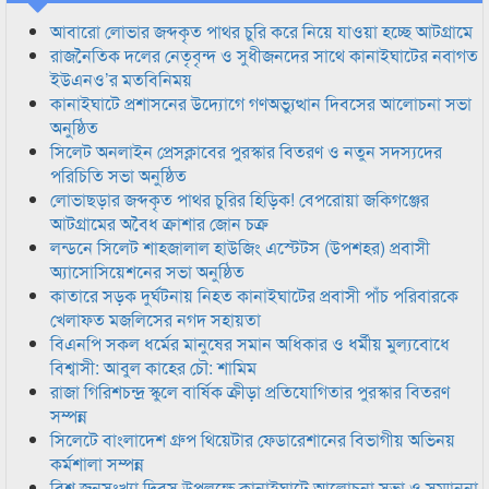
আবারো লোভার জব্দকৃত পাথর চুরি করে নিয়ে যাওয়া হচ্ছে আটগ্রামে
রাজনৈতিক দলের নেতৃবৃন্দ ও সুধীজনদের সাথে কানাইঘাটের নবাগত
ইউএনও’র মতবিনিময়
কানাইঘাটে প্রশাসনের উদ্যোগে গণঅভ্যুত্থান দিবসের আলোচনা সভা
অনুষ্ঠিত
সিলেট অনলাইন প্রেসক্লাবের পুরস্কার বিতরণ ও নতুন সদস্যদের
পরিচিতি সভা অনুষ্ঠিত
লোভাছড়ার জব্দকৃত পাথর চুরির হিড়িক! বেপরোয়া জকিগঞ্জের
আটগ্রামের অবৈধ ক্রাশার জোন চক্র
লন্ডনে সিলেট শাহজালাল হাউজিং এস্টেটস (উপশহর) প্রবাসী
অ্যাসোসিয়েশনের সভা অনুষ্ঠিত
কাতারে সড়ক দুর্ঘটনায় নিহত কানাইঘাটের প্রবাসী পাঁচ পরিবারকে
খেলাফত মজলিসের নগদ সহায়তা
বিএনপি সকল ধর্মের মানুষের সমান অধিকার ও ধর্মীয় মুল্যবোধে
বিশ্বাসী: আবুল কাহের চৌ: শামিম
রাজা গিরিশচন্দ্র স্কুলে বার্ষিক ক্রীড়া প্রতিযোগিতার পুরস্কার বিতরণ
সম্পন্ন
সিলেটে বাংলাদেশ গ্রুপ থিয়েটার ফেডারেশানের বিভাগীয় অভিনয়
কর্মশালা সম্পন্ন
বিশ্ব জনসংখ্যা দিবস উপলক্ষে কানাইঘাটে আলোচনা সভা ও সম্মাননা