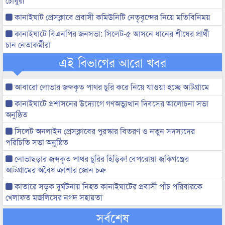
চৌধুরী
কানাইঘাট প্রেসক্লাবে প্রবাসী কমিউনিটি নেতৃবৃন্দের নিয়ে মতিবিনিময়
কানাইঘাটে বিএনপির জনসভা: সিলেট-৫ আসনে ধানের শীষের প্রার্থী
চান নেতাকর্মীরা
এই বিভাগের আরো খবর
আবারো লোভার জব্দকৃত পাথর চুরি করে নিয়ে যাওয়া হচ্ছে আটগ্রামে
কানাইঘাটে প্রশাসনের উদ্যোগে গণঅভ্যুত্থান দিবসের আলোচনা সভা
অনুষ্ঠিত
সিলেট অনলাইন প্রেসক্লাবের পুরস্কার বিতরণ ও নতুন সদস্যদের
পরিচিতি সভা অনুষ্ঠিত
লোভাছড়ার জব্দকৃত পাথর চুরির হিড়িক! বেপরোয়া জকিগঞ্জের
আটগ্রামের অবৈধ ক্রাশার জোন চক্র
কাতারে সড়ক দুর্ঘটনায় নিহত কানাইঘাটের প্রবাসী পাঁচ পরিবারকে
খেলাফত মজলিসের নগদ সহায়তা
সর্বশেষ