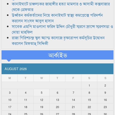
কানাইঘাটে চাঞ্চল্যকর জাহাঙ্গীর হত্যা মামলার ৩ আসামী কক্সবাজার
থেকে গ্রেফতার
উর্ধ্বতন কর্মকর্তাদের নিয়ে কানাইঘাট স্বাস্থ্য কমপ্লেক্সে পরিদর্শন
করলেন সাংসদ আবুল হাসান
সাবেক এমপি মাওলানা ফরিদ উদ্দিন চৌধুরী স্মরণে ফ্রান্সে স্মরণসভা ও
দোয়া মাহফিল
রাজা গিরিশচন্দ্র স্কুল অ্যান্ড কলেজে বৃক্ষরোপণ কর্মসূচির উদ্বোধন
করলেন মিফতাহ্ সিদ্দিকী
আর্কাইভ
AUGUST 2026
M
T
W
T
F
S
S
1
2
3
4
5
6
7
8
9
10
11
12
13
14
15
16
17
18
19
20
21
22
23
24
25
26
27
28
29
30