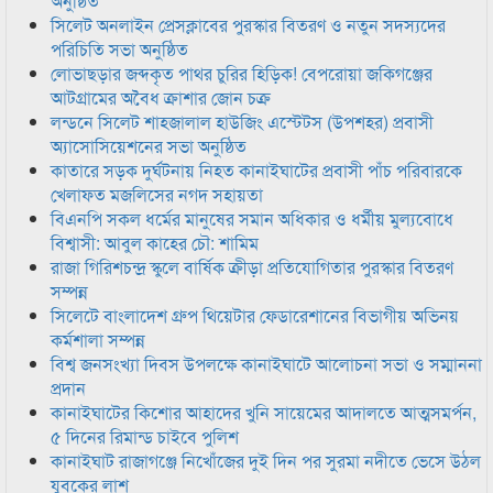
অনুষ্ঠিত
সিলেট অনলাইন প্রেসক্লাবের পুরস্কার বিতরণ ও নতুন সদস্যদের
পরিচিতি সভা অনুষ্ঠিত
লোভাছড়ার জব্দকৃত পাথর চুরির হিড়িক! বেপরোয়া জকিগঞ্জের
আটগ্রামের অবৈধ ক্রাশার জোন চক্র
লন্ডনে সিলেট শাহজালাল হাউজিং এস্টেটস (উপশহর) প্রবাসী
অ্যাসোসিয়েশনের সভা অনুষ্ঠিত
কাতারে সড়ক দুর্ঘটনায় নিহত কানাইঘাটের প্রবাসী পাঁচ পরিবারকে
খেলাফত মজলিসের নগদ সহায়তা
বিএনপি সকল ধর্মের মানুষের সমান অধিকার ও ধর্মীয় মুল্যবোধে
বিশ্বাসী: আবুল কাহের চৌ: শামিম
রাজা গিরিশচন্দ্র স্কুলে বার্ষিক ক্রীড়া প্রতিযোগিতার পুরস্কার বিতরণ
সম্পন্ন
সিলেটে বাংলাদেশ গ্রুপ থিয়েটার ফেডারেশানের বিভাগীয় অভিনয়
কর্মশালা সম্পন্ন
বিশ্ব জনসংখ্যা দিবস উপলক্ষে কানাইঘাটে আলোচনা সভা ও সম্মাননা
প্রদান
কানাইঘাটের কিশোর আহাদের খুনি সায়েমের আদালতে আত্মসমর্পন,
৫ দিনের রিমান্ড চাইবে পুলিশ
কানাইঘাট রাজাগঞ্জে নিখোঁজের দুই দিন পর সুরমা নদীতে ভেসে উঠল
যুবকের লাশ