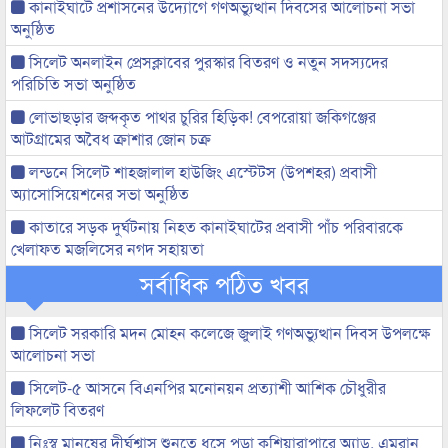
কানাইঘাটে প্রশাসনের উদ্যোগে গণঅভ্যুত্থান দিবসের আলোচনা সভা
অনুষ্ঠিত
সিলেট অনলাইন প্রেসক্লাবের পুরস্কার বিতরণ ও নতুন সদস্যদের
পরিচিতি সভা অনুষ্ঠিত
লোভাছড়ার জব্দকৃত পাথর চুরির হিড়িক! বেপরোয়া জকিগঞ্জের
আটগ্রামের অবৈধ ক্রাশার জোন চক্র
লন্ডনে সিলেট শাহজালাল হাউজিং এস্টেটস (উপশহর) প্রবাসী
অ্যাসোসিয়েশনের সভা অনুষ্ঠিত
কাতারে সড়ক দুর্ঘটনায় নিহত কানাইঘাটের প্রবাসী পাঁচ পরিবারকে
খেলাফত মজলিসের নগদ সহায়তা
সর্বাধিক পঠিত খবর
সিলেট সরকারি মদন মোহন কলেজে জুলাই গণঅভ্যুত্থান দিবস উপলক্ষে
আলোচনা সভা
সিলেট-৫ আসনে বিএনপির মনোনয়ন প্রত্যাশী আশিক চৌধুরীর
লিফলেট বিতরণ
নিঃস্ব মানুষের দীর্ঘশ্বাস শুনতে ধসে পড়া কুশিয়ারাপারে অ্যাড. এমরান