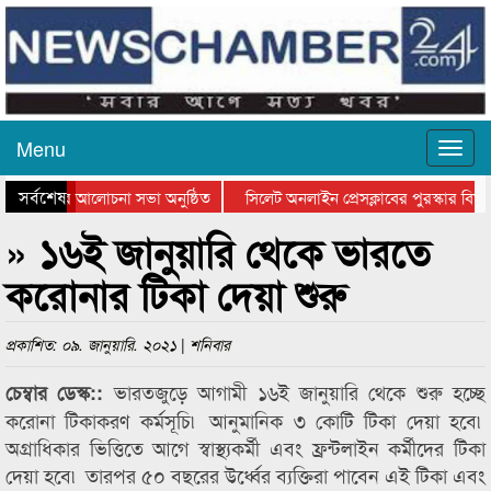
Menu
সর্বশেষ
থান দিবসের আলোচনা সভা অনুষ্ঠিত
সিলেট অনলাইন প্রেসক্লাবের পুরস্কার বিতরণ
 আলোচনা সভা ও সম্মাননা প্রদান
কানাইঘাটের কিশোর আহাদের খুনি সায়েমের আ
» ১৬ই জানুয়ারি থেকে ভারতে
করোনার টিকা দেয়া শুরু
প্রকাশিত: ০৯. জানুয়ারি. ২০২১ | শনিবার
ভারতজুড়ে আগামী ১৬ই জানুয়ারি থেকে শুরু হচ্ছে
চেম্বার ডেস্ক::
করোনা টিকাকরণ কর্মসূচি৷ আনুমানিক ৩ কোটি টিকা দেয়া হবে৷
অগ্রাধিকার ভিত্তিতে আগে স্বাস্থ্যকর্মী এবং ফ্রন্টলাইন কর্মীদের টিকা
দেয়া হবে৷ তারপর ৫০ বছরের উর্ধ্বের ব্যক্তিরা পাবেন এই টিকা এবং