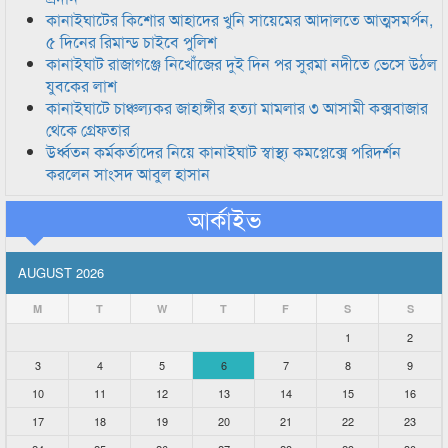
কানাইঘাটের কিশোর আহাদের খুনি সায়েমের আদালতে আত্মসমর্পন,
৫ দিনের রিমান্ড চাইবে পুলিশ
কানাইঘাট রাজাগঞ্জে নিখোঁজের দুই দিন পর সুরমা নদীতে ভেসে উঠল
যুবকের লাশ
কানাইঘাটে চাঞ্চল্যকর জাহাঙ্গীর হত্যা মামলার ৩ আসামী কক্সবাজার
থেকে গ্রেফতার
উর্ধ্বতন কর্মকর্তাদের নিয়ে কানাইঘাট স্বাস্থ্য কমপ্লেক্সে পরিদর্শন
করলেন সাংসদ আবুল হাসান
আর্কাইভ
AUGUST 2026
M
T
W
T
F
S
S
1
2
3
4
5
6
7
8
9
10
11
12
13
14
15
16
17
18
19
20
21
22
23