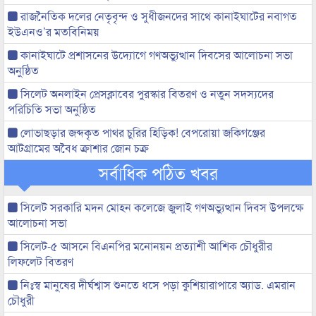
রাজনৈতিক দলের নেতৃবৃন্দ ও সুধীজনদের সাথে কানাইঘাটের নবাগত
ইউএনও’র মতবিনিময়
কানাইঘাটে প্রশাসনের উদ্যোগে গণঅভ্যুত্থান দিবসের আলোচনা সভা
অনুষ্ঠিত
সিলেট অনলাইন প্রেসক্লাবের পুরস্কার বিতরণ ও নতুন সদস্যদের
পরিচিতি সভা অনুষ্ঠিত
লোভাছড়ার জব্দকৃত পাথর চুরির হিড়িক! বেপরোয়া জকিগঞ্জের
আটগ্রামের অবৈধ ক্রাশার জোন চক্র
সর্বাধিক পঠিত খবর
সিলেট সরকারি মদন মোহন কলেজে জুলাই গণঅভ্যুত্থান দিবস উপলক্ষে
আলোচনা সভা
সিলেট-৫ আসনে বিএনপির মনোনয়ন প্রত্যাশী আশিক চৌধুরীর
লিফলেট বিতরণ
নিঃস্ব মানুষের দীর্ঘশ্বাস শুনতে ধসে পড়া কুশিয়ারাপারে অ্যাড. এমরান
চৌধুরী