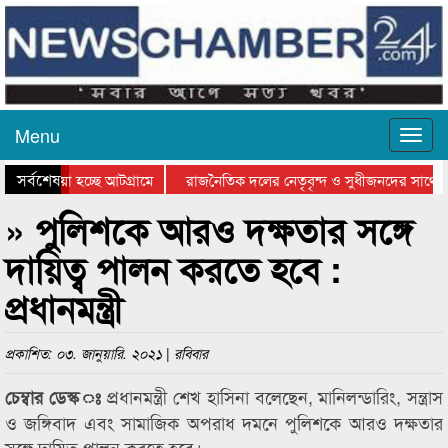
Menu
সর্বশেষ
য়ে যাওয়া হচ্ছে আটগ্রামে
রাজনৈতিক দলের নেতৃবৃন্দ ও সুধীজনদের সাথে ক
যোগিতার পুরস্কার বিতরণ সম্পন্ন
সিলেটে বাংলাদেশ গ্রুপ থিয়েটার ফেডারেশানের বি
» পুলিশকে আরও দক্ষতার সঙ্গে
দায়িত্ব পালন করতে হবে :
প্রধানমন্ত্রী
প্রকাশিত: ০৩. জানুয়ারি. ২০২১ | রবিবার
প্রধানমন্ত্রী শেখ হাসিনা বলেছেন, মানিলন্ডারিং, সন্ত্রাস
চেম্বার ডেস্ক ঃ
ও জঙ্গিবাদ এবং সামাজিক অপরাধ দমনে পুলিশকে আরও দক্ষতার
সঙ্গে দায়িত্ব পালন করতে হবে।