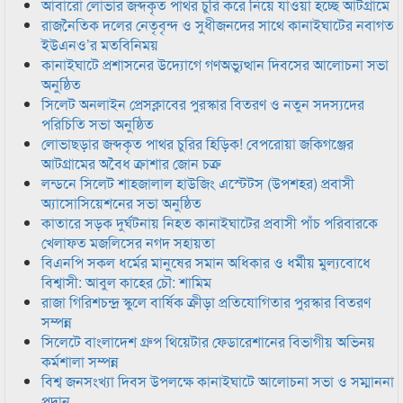
আবারো লোভার জব্দকৃত পাথর চুরি করে নিয়ে যাওয়া হচ্ছে আটগ্রামে
রাজনৈতিক দলের নেতৃবৃন্দ ও সুধীজনদের সাথে কানাইঘাটের নবাগত
ইউএনও’র মতবিনিময়
কানাইঘাটে প্রশাসনের উদ্যোগে গণঅভ্যুত্থান দিবসের আলোচনা সভা
অনুষ্ঠিত
সিলেট অনলাইন প্রেসক্লাবের পুরস্কার বিতরণ ও নতুন সদস্যদের
পরিচিতি সভা অনুষ্ঠিত
লোভাছড়ার জব্দকৃত পাথর চুরির হিড়িক! বেপরোয়া জকিগঞ্জের
আটগ্রামের অবৈধ ক্রাশার জোন চক্র
লন্ডনে সিলেট শাহজালাল হাউজিং এস্টেটস (উপশহর) প্রবাসী
অ্যাসোসিয়েশনের সভা অনুষ্ঠিত
কাতারে সড়ক দুর্ঘটনায় নিহত কানাইঘাটের প্রবাসী পাঁচ পরিবারকে
খেলাফত মজলিসের নগদ সহায়তা
বিএনপি সকল ধর্মের মানুষের সমান অধিকার ও ধর্মীয় মুল্যবোধে
বিশ্বাসী: আবুল কাহের চৌ: শামিম
রাজা গিরিশচন্দ্র স্কুলে বার্ষিক ক্রীড়া প্রতিযোগিতার পুরস্কার বিতরণ
সম্পন্ন
সিলেটে বাংলাদেশ গ্রুপ থিয়েটার ফেডারেশানের বিভাগীয় অভিনয়
কর্মশালা সম্পন্ন
বিশ্ব জনসংখ্যা দিবস উপলক্ষে কানাইঘাটে আলোচনা সভা ও সম্মাননা
প্রদান