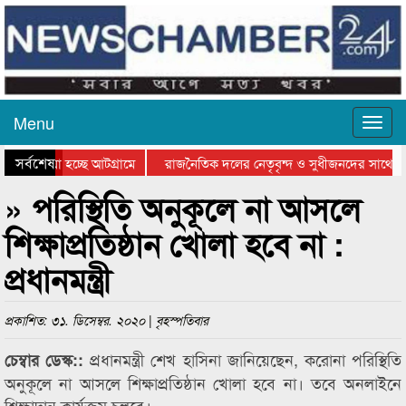
Menu
সর্বশেষ
ে যাওয়া হচ্ছে আটগ্রামে
রাজনৈতিক দলের নেতৃবৃন্দ ও সুধীজনদের সাথে ক
যোগিতার পুরস্কার বিতরণ সম্পন্ন
সিলেটে বাংলাদেশ গ্রুপ থিয়েটার ফেডারেশানের বিভ
» পরিস্থিতি অনুকূলে না আসলে
শিক্ষাপ্রতিষ্ঠান খোলা হবে না :
প্রধানমন্ত্রী
প্রকাশিত: ৩১. ডিসেম্বর. ২০২০ | বৃহস্পতিবার
প্রধানমন্ত্রী শেখ হাসিনা জানিয়েছেন, করোনা পরিস্থিতি
চেম্বার ডেস্ক::
অনুকূলে না আসলে শিক্ষাপ্রতিষ্ঠান খোলা হবে না। তবে অনলাইনে
শিক্ষাদান কার্যক্রম চলবে।