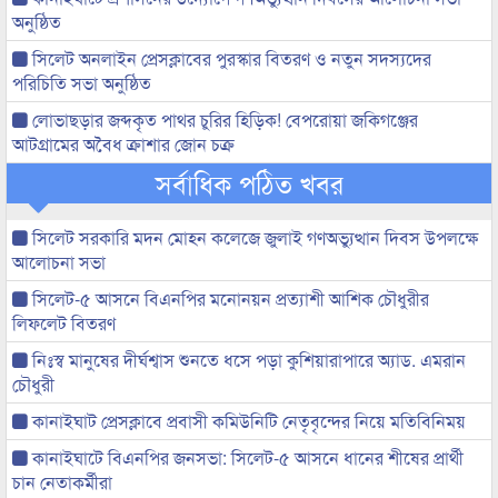
অনুষ্ঠিত
সিলেট অনলাইন প্রেসক্লাবের পুরস্কার বিতরণ ও নতুন সদস্যদের
পরিচিতি সভা অনুষ্ঠিত
লোভাছড়ার জব্দকৃত পাথর চুরির হিড়িক! বেপরোয়া জকিগঞ্জের
আটগ্রামের অবৈধ ক্রাশার জোন চক্র
সর্বাধিক পঠিত খবর
সিলেট সরকারি মদন মোহন কলেজে জুলাই গণঅভ্যুত্থান দিবস উপলক্ষে
আলোচনা সভা
সিলেট-৫ আসনে বিএনপির মনোনয়ন প্রত্যাশী আশিক চৌধুরীর
লিফলেট বিতরণ
নিঃস্ব মানুষের দীর্ঘশ্বাস শুনতে ধসে পড়া কুশিয়ারাপারে অ্যাড. এমরান
চৌধুরী
কানাইঘাট প্রেসক্লাবে প্রবাসী কমিউনিটি নেতৃবৃন্দের নিয়ে মতিবিনিময়
কানাইঘাটে বিএনপির জনসভা: সিলেট-৫ আসনে ধানের শীষের প্রার্থী
চান নেতাকর্মীরা