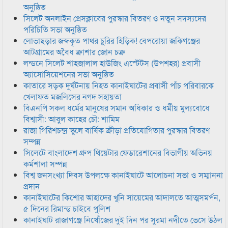
অনুষ্ঠিত
সিলেট অনলাইন প্রেসক্লাবের পুরস্কার বিতরণ ও নতুন সদস্যদের
পরিচিতি সভা অনুষ্ঠিত
লোভাছড়ার জব্দকৃত পাথর চুরির হিড়িক! বেপরোয়া জকিগঞ্জের
আটগ্রামের অবৈধ ক্রাশার জোন চক্র
লন্ডনে সিলেট শাহজালাল হাউজিং এস্টেটস (উপশহর) প্রবাসী
অ্যাসোসিয়েশনের সভা অনুষ্ঠিত
কাতারে সড়ক দুর্ঘটনায় নিহত কানাইঘাটের প্রবাসী পাঁচ পরিবারকে
খেলাফত মজলিসের নগদ সহায়তা
বিএনপি সকল ধর্মের মানুষের সমান অধিকার ও ধর্মীয় মুল্যবোধে
বিশ্বাসী: আবুল কাহের চৌ: শামিম
রাজা গিরিশচন্দ্র স্কুলে বার্ষিক ক্রীড়া প্রতিযোগিতার পুরস্কার বিতরণ
সম্পন্ন
সিলেটে বাংলাদেশ গ্রুপ থিয়েটার ফেডারেশানের বিভাগীয় অভিনয়
কর্মশালা সম্পন্ন
বিশ্ব জনসংখ্যা দিবস উপলক্ষে কানাইঘাটে আলোচনা সভা ও সম্মাননা
প্রদান
কানাইঘাটের কিশোর আহাদের খুনি সায়েমের আদালতে আত্মসমর্পন,
৫ দিনের রিমান্ড চাইবে পুলিশ
কানাইঘাট রাজাগঞ্জে নিখোঁজের দুই দিন পর সুরমা নদীতে ভেসে উঠল