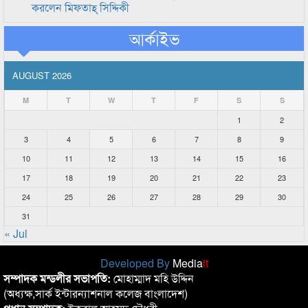
করলেন মিফতাহ্ সিদ্দিকী
আর্কাইভ
AUGUST 2026
M
T
W
T
F
S
S
1
2
3
4
5
6
7
8
9
10
11
12
13
14
15
16
17
18
19
20
21
22
23
24
25
26
27
28
29
30
31
« Jul
Developed By
Media
it
সম্পাদক মন্ডলীর সভাপতি:
মোহাম্মাদ মহি উদ্দিন
(অধ্যক্ষ,সার্ক ইন্টারন্যাশনাল কলেজ বাংলাদেশ)