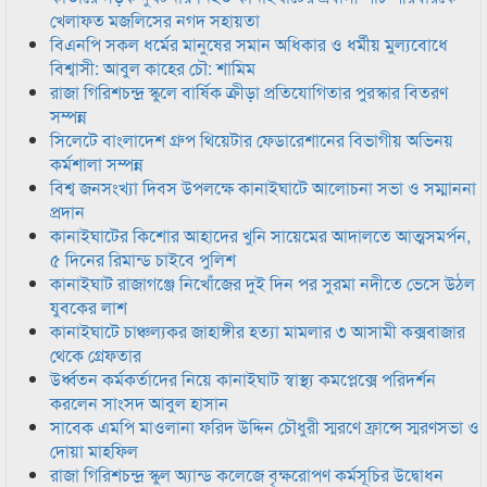
খেলাফত মজলিসের নগদ সহায়তা
বিএনপি সকল ধর্মের মানুষের সমান অধিকার ও ধর্মীয় মুল্যবোধে
বিশ্বাসী: আবুল কাহের চৌ: শামিম
রাজা গিরিশচন্দ্র স্কুলে বার্ষিক ক্রীড়া প্রতিযোগিতার পুরস্কার বিতরণ
সম্পন্ন
সিলেটে বাংলাদেশ গ্রুপ থিয়েটার ফেডারেশানের বিভাগীয় অভিনয়
কর্মশালা সম্পন্ন
বিশ্ব জনসংখ্যা দিবস উপলক্ষে কানাইঘাটে আলোচনা সভা ও সম্মাননা
প্রদান
কানাইঘাটের কিশোর আহাদের খুনি সায়েমের আদালতে আত্মসমর্পন,
৫ দিনের রিমান্ড চাইবে পুলিশ
কানাইঘাট রাজাগঞ্জে নিখোঁজের দুই দিন পর সুরমা নদীতে ভেসে উঠল
যুবকের লাশ
কানাইঘাটে চাঞ্চল্যকর জাহাঙ্গীর হত্যা মামলার ৩ আসামী কক্সবাজার
থেকে গ্রেফতার
উর্ধ্বতন কর্মকর্তাদের নিয়ে কানাইঘাট স্বাস্থ্য কমপ্লেক্সে পরিদর্শন
করলেন সাংসদ আবুল হাসান
সাবেক এমপি মাওলানা ফরিদ উদ্দিন চৌধুরী স্মরণে ফ্রান্সে স্মরণসভা ও
দোয়া মাহফিল
রাজা গিরিশচন্দ্র স্কুল অ্যান্ড কলেজে বৃক্ষরোপণ কর্মসূচির উদ্বোধন