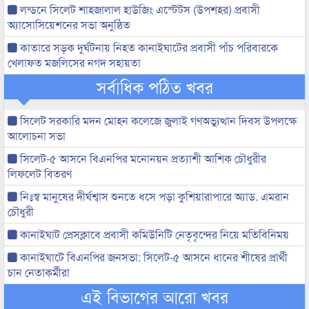
লন্ডনে সিলেট শাহজালাল হাউজিং এস্টেটস (উপশহর) প্রবাসী
অ্যাসোসিয়েশনের সভা অনুষ্ঠিত
কাতারে সড়ক দুর্ঘটনায় নিহত কানাইঘাটের প্রবাসী পাঁচ পরিবারকে
খেলাফত মজলিসের নগদ সহায়তা
সর্বাধিক পঠিত খবর
সিলেট সরকারি মদন মোহন কলেজে জুলাই গণঅভ্যুত্থান দিবস উপলক্ষে
আলোচনা সভা
সিলেট-৫ আসনে বিএনপির মনোনয়ন প্রত্যাশী আশিক চৌধুরীর
লিফলেট বিতরণ
নিঃস্ব মানুষের দীর্ঘশ্বাস শুনতে ধসে পড়া কুশিয়ারাপারে অ্যাড. এমরান
চৌধুরী
কানাইঘাট প্রেসক্লাবে প্রবাসী কমিউনিটি নেতৃবৃন্দের নিয়ে মতিবিনিময়
কানাইঘাটে বিএনপির জনসভা: সিলেট-৫ আসনে ধানের শীষের প্রার্থী
চান নেতাকর্মীরা
এই বিভাগের আরো খবর