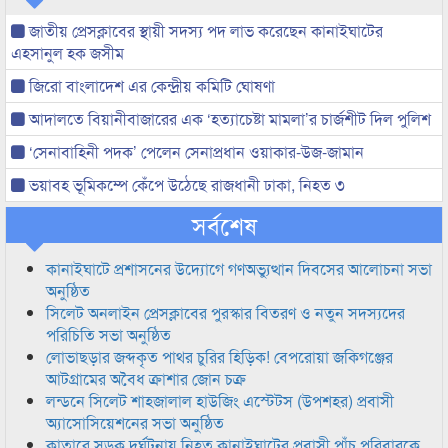
জাতীয় প্রেসক্লাবের স্থায়ী সদস্য পদ লাভ করেছেন কানাইঘাটের
এহসানুল হক জসীম
জিরো বাংলাদেশ এর কেন্দ্রীয় কমিটি ঘোষণা
আদালতে বিয়ানীবাজারের এক ‘হত্যাচেষ্টা মামলা’র চার্জশীট দিল পুলিশ
‘সেনাবাহিনী পদক’ পেলেন সেনাপ্রধান ওয়াকার-উজ-জামান
ভয়াবহ ভূমিকম্পে কেঁপে উঠেছে রাজধানী ঢাকা, নিহত ৩
সর্বশেষ
কানাইঘাটে প্রশাসনের উদ্যোগে গণঅভ্যুত্থান দিবসের আলোচনা সভা
অনুষ্ঠিত
সিলেট অনলাইন প্রেসক্লাবের পুরস্কার বিতরণ ও নতুন সদস্যদের
পরিচিতি সভা অনুষ্ঠিত
লোভাছড়ার জব্দকৃত পাথর চুরির হিড়িক! বেপরোয়া জকিগঞ্জের
আটগ্রামের অবৈধ ক্রাশার জোন চক্র
লন্ডনে সিলেট শাহজালাল হাউজিং এস্টেটস (উপশহর) প্রবাসী
অ্যাসোসিয়েশনের সভা অনুষ্ঠিত
কাতারে সড়ক দুর্ঘটনায় নিহত কানাইঘাটের প্রবাসী পাঁচ পরিবারকে