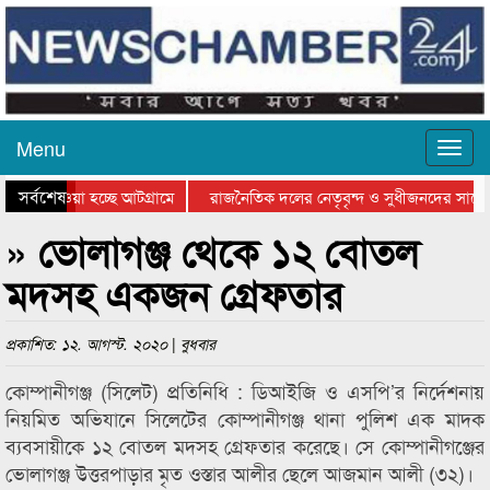
Menu
সর্বশেষ
নিয়ে যাওয়া হচ্ছে আটগ্রামে
রাজনৈতিক দলের নেতৃবৃন্দ ও সুধীজনদের সাথে
রতিযোগিতার পুরস্কার বিতরণ সম্পন্ন
সিলেটে বাংলাদেশ গ্রুপ থিয়েটার ফেডারেশানের 
» ভোলাগঞ্জ থেকে ১২ বোতল
মদসহ একজন গ্রেফতার
প্রকাশিত: ১২. আগস্ট. ২০২০ | বুধবার
কোম্পানীগঞ্জ (সিলেট) প্রতিনিধি : ডিআইজি ও এসপি’র নির্দেশনায়
নিয়মিত অভিযানে সিলেটের কোম্পানীগঞ্জ থানা পুলিশ এক মাদক
ব্যবসায়ীকে ১২ বোতল মদসহ গ্রেফতার করেছে। সে কোম্পানীগঞ্জের
ভোলাগঞ্জ উত্তরপাড়ার মৃত ওস্তার আলীর ছেলে আজমান আলী (৩২)।