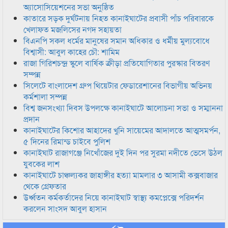
অ্যাসোসিয়েশনের সভা অনুষ্ঠিত
কাতারে সড়ক দুর্ঘটনায় নিহত কানাইঘাটের প্রবাসী পাঁচ পরিবারকে
খেলাফত মজলিসের নগদ সহায়তা
বিএনপি সকল ধর্মের মানুষের সমান অধিকার ও ধর্মীয় মুল্যবোধে
বিশ্বাসী: আবুল কাহের চৌ: শামিম
রাজা গিরিশচন্দ্র স্কুলে বার্ষিক ক্রীড়া প্রতিযোগিতার পুরস্কার বিতরণ
সম্পন্ন
সিলেটে বাংলাদেশ গ্রুপ থিয়েটার ফেডারেশানের বিভাগীয় অভিনয়
কর্মশালা সম্পন্ন
বিশ্ব জনসংখ্যা দিবস উপলক্ষে কানাইঘাটে আলোচনা সভা ও সম্মাননা
প্রদান
কানাইঘাটের কিশোর আহাদের খুনি সায়েমের আদালতে আত্মসমর্পন,
৫ দিনের রিমান্ড চাইবে পুলিশ
কানাইঘাট রাজাগঞ্জে নিখোঁজের দুই দিন পর সুরমা নদীতে ভেসে উঠল
যুবকের লাশ
কানাইঘাটে চাঞ্চল্যকর জাহাঙ্গীর হত্যা মামলার ৩ আসামী কক্সবাজার
থেকে গ্রেফতার
উর্ধ্বতন কর্মকর্তাদের নিয়ে কানাইঘাট স্বাস্থ্য কমপ্লেক্সে পরিদর্শন
করলেন সাংসদ আবুল হাসান