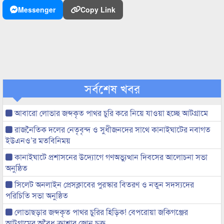
Messenger
Copy Link
সর্বশেষ খবর
আবারো লোভার জব্দকৃত পাথর চুরি করে নিয়ে যাওয়া হচ্ছে আটগ্রামে
রাজনৈতিক দলের নেতৃবৃন্দ ও সুধীজনদের সাথে কানাইঘাটের নবাগত
ইউএনও’র মতবিনিময়
কানাইঘাটে প্রশাসনের উদ্যোগে গণঅভ্যুত্থান দিবসের আলোচনা সভা
অনুষ্ঠিত
সিলেট অনলাইন প্রেসক্লাবের পুরস্কার বিতরণ ও নতুন সদস্যদের
পরিচিতি সভা অনুষ্ঠিত
লোভাছড়ার জব্দকৃত পাথর চুরির হিড়িক! বেপরোয়া জকিগঞ্জের
আটগ্রামের অবৈধ ক্রাশার জোন চক্র