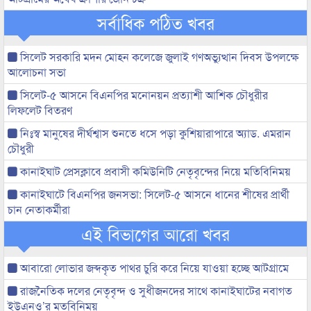
সর্বাধিক পঠিত খবর
সিলেট সরকারি মদন মোহন কলেজে জুলাই গণঅভ্যুত্থান দিবস উপলক্ষে
আলোচনা সভা
সিলেট-৫ আসনে বিএনপির মনোনয়ন প্রত্যাশী আশিক চৌধুরীর
লিফলেট বিতরণ
নিঃস্ব মানুষের দীর্ঘশ্বাস শুনতে ধসে পড়া কুশিয়ারাপারে অ্যাড. এমরান
চৌধুরী
কানাইঘাট প্রেসক্লাবে প্রবাসী কমিউনিটি নেতৃবৃন্দের নিয়ে মতিবিনিময়
কানাইঘাটে বিএনপির জনসভা: সিলেট-৫ আসনে ধানের শীষের প্রার্থী
চান নেতাকর্মীরা
এই বিভাগের আরো খবর
আবারো লোভার জব্দকৃত পাথর চুরি করে নিয়ে যাওয়া হচ্ছে আটগ্রামে
রাজনৈতিক দলের নেতৃবৃন্দ ও সুধীজনদের সাথে কানাইঘাটের নবাগত
ইউএনও’র মতবিনিময়