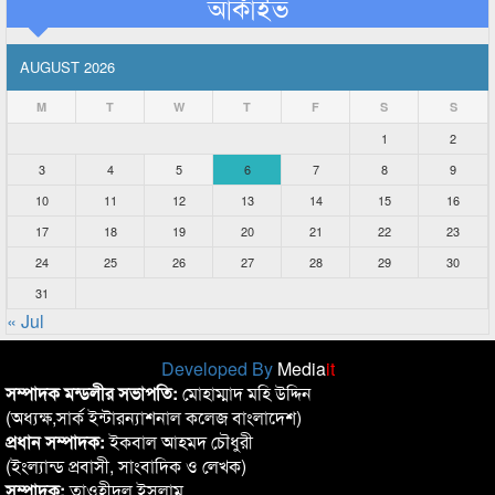
আর্কাইভ
AUGUST 2026
M
T
W
T
F
S
S
1
2
3
4
5
6
7
8
9
10
11
12
13
14
15
16
17
18
19
20
21
22
23
24
25
26
27
28
29
30
31
« Jul
Developed By
Media
it
সম্পাদক মন্ডলীর সভাপতি:
মোহাম্মাদ মহি উদ্দিন
(অধ্যক্ষ,সার্ক ইন্টারন্যাশনাল কলেজ বাংলাদেশ)
প্রধান সম্পাদক:
ইকবাল আহমদ চৌধুরী
(ইংল্যান্ড প্রবাসী, সাংবাদিক ও লেখক)
সম্পাদক:
তাওহীদুল ইসলাম