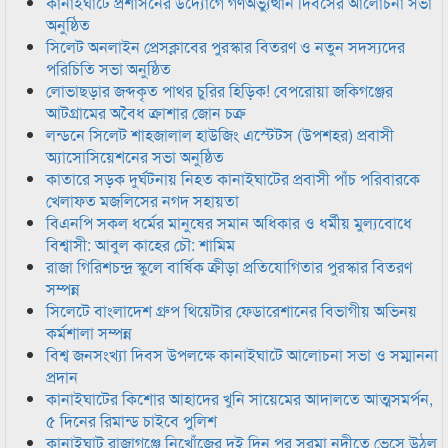
কানাইঘাটে প্রশাসনের উদ্যোগে গণঅভ্যুত্থান দিবসের আলোচনা সভা
অনুষ্ঠিত
সিলেট অনলাইন প্রেসক্লাবের পুরস্কার বিতরণ ও নতুন সদস্যদের
পরিচিতি সভা অনুষ্ঠিত
লোভাছড়ার জব্দকৃত পাথর চুরির হিড়িক! বেপরোয়া জকিগঞ্জের
আটগ্রামের অবৈধ ক্রাশার জোন চক্র
লন্ডনে সিলেট শাহজালাল হাউজিং এস্টেটস (উপশহর) প্রবাসী
অ্যাসোসিয়েশনের সভা অনুষ্ঠিত
কাতারে সড়ক দুর্ঘটনায় নিহত কানাইঘাটের প্রবাসী পাঁচ পরিবারকে
খেলাফত মজলিসের নগদ সহায়তা
বিএনপি সকল ধর্মের মানুষের সমান অধিকার ও ধর্মীয় মুল্যবোধে
বিশ্বাসী: আবুল কাহের চৌ: শামিম
রাজা গিরিশচন্দ্র স্কুলে বার্ষিক ক্রীড়া প্রতিযোগিতার পুরস্কার বিতরণ
সম্পন্ন
সিলেটে বাংলাদেশ গ্রুপ থিয়েটার ফেডারেশানের বিভাগীয় অভিনয়
কর্মশালা সম্পন্ন
বিশ্ব জনসংখ্যা দিবস উপলক্ষে কানাইঘাটে আলোচনা সভা ও সম্মাননা
প্রদান
কানাইঘাটের কিশোর আহাদের খুনি সায়েমের আদালতে আত্মসমর্পন,
৫ দিনের রিমান্ড চাইবে পুলিশ
কানাইঘাট রাজাগঞ্জে নিখোঁজের দুই দিন পর সুরমা নদীতে ভেসে উঠল