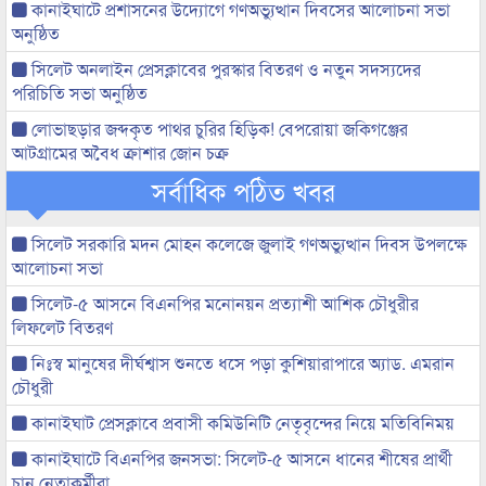
কানাইঘাটে প্রশাসনের উদ্যোগে গণঅভ্যুত্থান দিবসের আলোচনা সভা
অনুষ্ঠিত
সিলেট অনলাইন প্রেসক্লাবের পুরস্কার বিতরণ ও নতুন সদস্যদের
পরিচিতি সভা অনুষ্ঠিত
লোভাছড়ার জব্দকৃত পাথর চুরির হিড়িক! বেপরোয়া জকিগঞ্জের
আটগ্রামের অবৈধ ক্রাশার জোন চক্র
সর্বাধিক পঠিত খবর
সিলেট সরকারি মদন মোহন কলেজে জুলাই গণঅভ্যুত্থান দিবস উপলক্ষে
আলোচনা সভা
সিলেট-৫ আসনে বিএনপির মনোনয়ন প্রত্যাশী আশিক চৌধুরীর
লিফলেট বিতরণ
নিঃস্ব মানুষের দীর্ঘশ্বাস শুনতে ধসে পড়া কুশিয়ারাপারে অ্যাড. এমরান
চৌধুরী
কানাইঘাট প্রেসক্লাবে প্রবাসী কমিউনিটি নেতৃবৃন্দের নিয়ে মতিবিনিময়
কানাইঘাটে বিএনপির জনসভা: সিলেট-৫ আসনে ধানের শীষের প্রার্থী
চান নেতাকর্মীরা