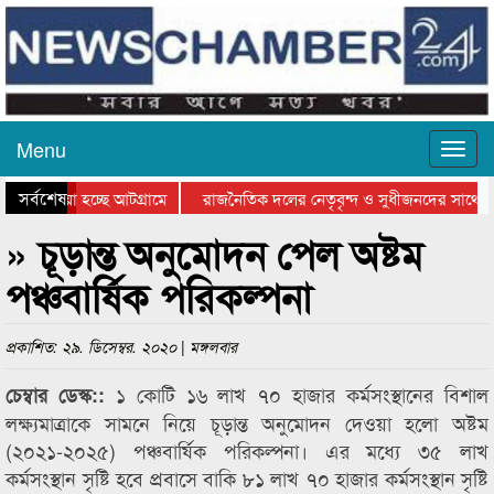
Menu
সর্বশেষ
য়ে যাওয়া হচ্ছে আটগ্রামে
রাজনৈতিক দলের নেতৃবৃন্দ ও সুধীজনদের সাথে ক
যোগিতার পুরস্কার বিতরণ সম্পন্ন
সিলেটে বাংলাদেশ গ্রুপ থিয়েটার ফেডারেশানের বিভ
» চূড়ান্ত অনুমোদন পেল অষ্টম
পঞ্চবার্ষিক পরিকল্পনা
প্রকাশিত: ২৯. ডিসেম্বর. ২০২০ | মঙ্গলবার
১ কোটি ১৬ লাখ ৭০ হাজার কর্মসংস্থানের বিশাল
চেম্বার ডেস্ক::
লক্ষ্যমাত্রাকে সামনে নিয়ে চূড়ান্ত অনুমোদন দেওয়া হলো অষ্টম
(২০২১-২০২৫) পঞ্চবার্ষিক পরিকল্পনা। এর মধ্যে ৩৫ লাখ
কর্মসংস্থান সৃষ্টি হবে প্রবাসে বাকি ৮১ লাখ ৭০ হাজার কর্মসংস্থান সৃষ্টি