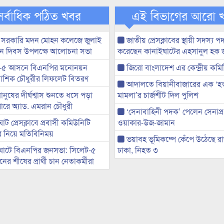
সর্বাধিক পঠিত খবর
এই বিভাগের আরো 
 সরকারি মদন মোহন কলেজে জুলাই
জাতীয় প্রেসক্লাবের স্থায়ী সদস্য প
্থান দিবস উপলক্ষে আলোচনা সভা
করেছেন কানাইঘাটের এহসানুল হক 
-৫ আসনে বিএনপির মনোনয়ন
জিরো বাংলাদেশ এর কেন্দ্রীয় কমি
ী আশিক চৌধুরীর লিফলেট বিতরণ
আদালতে বিয়ানীবাজারের এক ‘হত্য
মানুষের দীর্ঘশ্বাস শুনতে ধসে পড়া
মামলা’র চার্জশীট দিল পুলিশ
ারে অ্যাড. এমরান চৌধুরী
‘সেনাবাহিনী পদক’ পেলেন সেনাপ্
ট প্রেসক্লাবে প্রবাসী কমিউনিটি
ওয়াকার-উজ-জামান
ের নিয়ে মতিবিনিময়
ভয়াবহ ভূমিকম্পে কেঁপে উঠেছে র
ঘাটে বিএনপির জনসভা: সিলেট-৫
ঢাকা, নিহত ৩
র শীষের প্রার্থী চান নেতাকর্মীরা