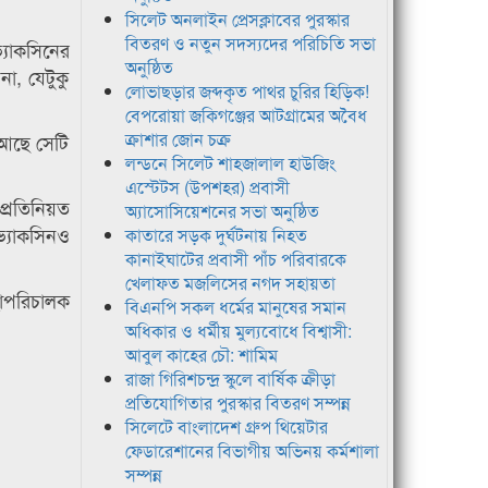
সিলেট অনলাইন প্রেসক্লাবের পুরস্কার
বিতরণ ও নতুন সদস্যদের পরিচিতি সভা
্যাকসিনের
অনুষ্ঠিত
া, যেটুকু
লোভাছড়ার জব্দকৃত পাথর চুরির হিড়িক!
বেপরোয়া জকিগঞ্জের আটগ্রামের অবৈধ
ক্রাশার জোন চক্র
 আছে সেটি
লন্ডনে সিলেট শাহজালাল হাউজিং
এস্টেটস (উপশহর) প্রবাসী
প্রতিনিয়ত
অ্যাসোসিয়েশনের সভা অনুষ্ঠিত
ভ্যাকসিনও
কাতারে সড়ক দুর্ঘটনায় নিহত
কানাইঘাটের প্রবাসী পাঁচ পরিবারকে
খেলাফত মজলিসের নগদ সহায়তা
হাপরিচালক
বিএনপি সকল ধর্মের মানুষের সমান
অধিকার ও ধর্মীয় মুল্যবোধে বিশ্বাসী:
আবুল কাহের চৌ: শামিম
রাজা গিরিশচন্দ্র স্কুলে বার্ষিক ক্রীড়া
প্রতিযোগিতার পুরস্কার বিতরণ সম্পন্ন
সিলেটে বাংলাদেশ গ্রুপ থিয়েটার
ফেডারেশানের বিভাগীয় অভিনয় কর্মশালা
সম্পন্ন