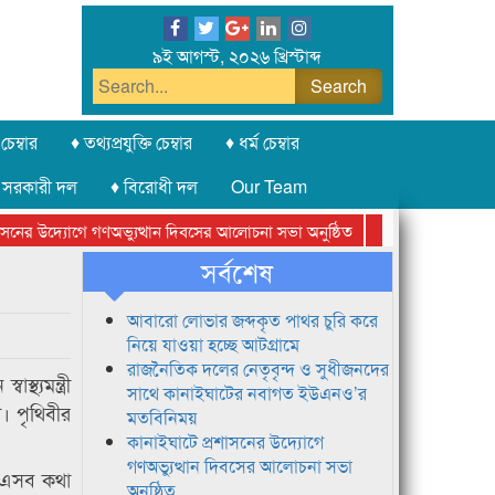
৯ই আগস্ট, ২০২৬ খ্রিস্টাব্দ
চেম্বার
♦ তথ্যপ্রযুক্তি চেম্বার
♦ ধর্ম চেম্বার
 সরকারী দল
♦ বিরোধী দল
Our Team
ের উদ্যোগে গণঅভ্যুত্থান দিবসের আলোচনা সভা অনুষ্ঠিত
সিলেট অনলাইন প্রেসক
সর্বশেষ
আবারো লোভার জব্দকৃত পাথর চুরি করে
নিয়ে যাওয়া হচ্ছে আটগ্রামে
রাজনৈতিক দলের নেতৃবৃন্দ ও সুধীজনদের
থ্যমন্ত্রী
সাথে কানাইঘাটের নবাগত ইউএনও’র
। পৃথিবীর
মতবিনিময়
কানাইঘাটে প্রশাসনের উদ্যোগে
গণঅভ্যুত্থান দিবসের আলোচনা সভা
র এসব কথা
অনুষ্ঠিত