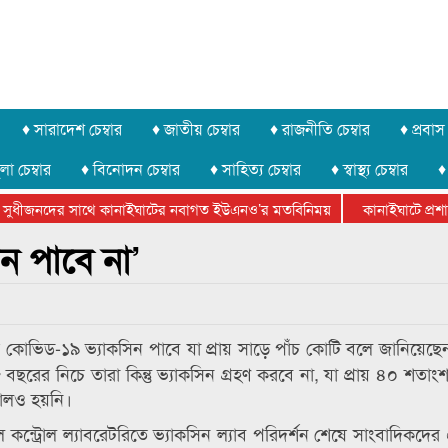
♦ সারাদেশ চেম্বার
♦ জাতীয় চেম্বার
♦ রাজনীতি চেম্বার
♦ প্রবাস 
লা চেম্বার
♦ বিনোদন চেম্বার
♦ সাহিত্য চেম্বার
♦ স্বাস্থ্য চেম্বার
♦
সুধীজনদের সাথে কানাইঘাটের নবাগত ইউএনও’র মতবিনিময়
কানাইঘাটে প্রশাসন
ার ফেডারেশানের বিভাগীয় অভিনয় কর্মশালা সম্পন্ন
ন পাবে না’
িড-১৯ ভ্যাকসিন পাবে যা প্রায় সাড়ে পাঁচ কোটি বলে জানিয়েছেন স্বাস্
রের নিচে তারা কিন্তু ভ্যাকসিন গ্রহণ করবে না, যা প্রায় ৪০ শতাংশ
য়ালও হয়নি।
 কন্ট্রোল ল্যাবরেটরিতে ভ্যাকসিন ল্যাব পরিদর্শন শেষে সাংবাদিকদে