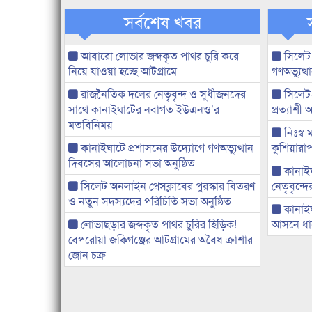
সর্বশেষ খবর
আবারো লোভার জব্দকৃত পাথর চুরি করে
সিলেট
নিয়ে যাওয়া হচ্ছে আটগ্রামে
গণঅভ্যুত
রাজনৈতিক দলের নেতৃবৃন্দ ও সুধীজনদের
সিলেট
সাথে কানাইঘাটের নবাগত ইউএনও’র
প্রত্যাশ
মতবিনিময়
নিঃস্ব 
কানাইঘাটে প্রশাসনের উদ্যোগে গণঅভ্যুত্থান
কুশিয়ারাপ
দিবসের আলোচনা সভা অনুষ্ঠিত
কানাইঘা
সিলেট অনলাইন প্রেসক্লাবের পুরস্কার বিতরণ
নেতৃবৃন্দ
ও নতুন সদস্যদের পরিচিতি সভা অনুষ্ঠিত
কানাই
লোভাছড়ার জব্দকৃত পাথর চুরির হিড়িক!
আসনে ধানে
বেপরোয়া জকিগঞ্জের আটগ্রামের অবৈধ ক্রাশার
জোন চক্র