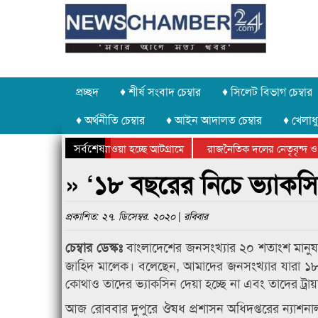
প্রচ্ছদ
♦ শীর্ষ সংবাদ চেম্বার
♦ সিলেট বিভাগ চেম্বার
♦ অর্থনীতি চেম্বার
♦ আইন আদালত চেম্বার
♦ খেলাধু
সর্বশেষ
পাথর চুরি করে নিয়ে যাওয়া হচ্ছে আটগ্রামে
রাজনৈতিক দলের নেতৃবৃন্দ ও 
বার্ষিক ক্রীড়া প্রতিযোগিতার পুরস্কার বিতরণ সম্পন্ন
সিলেটে বাংলাদেশ গ্রুপ থিয়েট
» ‘১৮ বছরের নিচে ভ্যাকসি
প্রকাশিত: ২৭. ডিসেম্বর. ২০২০ | রবিবার
বাংলাদেশের জনসংখ্যার ২০ শতাংশ মানুষ কোভ
চেম্বার ডেস্কঃ
জাহিদ মালেক। বলেছেন, আমাদের জনসংখ্যার যারা ১৮ বছ
কোথাও তাদের ভ্যাকসিন দেয়া হচ্ছে না এবং তাদের ট্রা
আজ রোববার দুপুরে ঔষধ প্রশাসন অধিদপ্তরের ন্যাশনাল