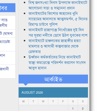
বিশ্ব জনসংখ্যা দিবস উপলক্ষে কানাইঘাটে
খবর
আলোচনা সভা ও সম্মাননা প্রদান
কানাইঘাটের কিশোর আহাদের খুনি
সায়েমের আদালতে আত্মসমর্পন, ৫ দিনের
দ লাভ
রিমান্ড চাইবে পুলিশ
জসীম
কানাইঘাট রাজাগঞ্জে নিখোঁজের দুই দিন
টি ঘোষণা
পর সুরমা নদীতে ভেসে উঠল যুবকের লাশ
কানাইঘাটে চাঞ্চল্যকর জাহাঙ্গীর হত্যা
াচেষ্টা
মামলার ৩ আসামী কক্সবাজার থেকে
গ্রেফতার
রধান
উর্ধ্বতন কর্মকর্তাদের নিয়ে কানাইঘাট
স্বাস্থ্য কমপ্লেক্সে পরিদর্শন করলেন সাংসদ
আবুল হাসান
াজধানী
আর্কাইভ
AUGUST 2026
M
T
W
T
F
S
S
1
2