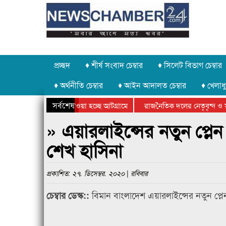
প্রচ্ছদ
♦ শীর্ষ সংবাদ চেম্বার
♦ সিলেট বিভাগ চেম্বার
♦ অর্থনীতি চেম্বার
♦ আইন আদালত চেম্বার
♦ খেলাধু
সর্বশেষ
াথর চুরি করে নিয়ে যাওয়া হচ্ছে আটগ্রামে
রাজনৈতিক দলের নেতৃবৃন্দ ও সু
ার্ষিক ক্রীড়া প্রতিযোগিতার পুরস্কার বিতরণ সম্পন্ন
সিলেটে বাংলাদেশ গ্রুপ থিয়েটা
» এয়ারলাইন্সের নতুন প্লেন ‘
শেখ হাসিনা
প্রকাশিত: ২৭. ডিসেম্বর. ২০২০ | রবিবার
বিমান বাংলাদেশ এয়ারলাইন্সের নতুন প্লেন ‘
চেম্বার ডেস্ক::