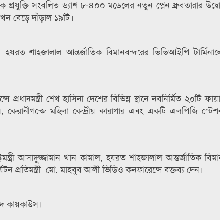
ক প্রযুক্তি সংবলিত ড্যাশ ৮-৪০০ মডেলের নতুন প্লেন ধ্রুবতারার উদ্
খন বেড়ে দাঁড়াল ১৯টি।
হন হযরত শাহজালাল আন্তর্জাতিক বিমানবন্দরের ভিভিআইপি টার্মিনালে
 প্রধানমন্ত্রী শেখ হাসিনা দেশের বিভিন্ন স্থানে নবনির্মিত ২০টি ফায়
 কেরানীগন্জে মহিলা কেন্দ্রীয় কারাগার এবং একটি এলপিজি স্টেশ
ট্রমন্ত্রী আসাদুজ্জামান খান কামাল, হযরত শাহজালাল আন্তর্জাতিক বিম
 প্রতিমন্ত্রী মো. মাহবুব আলী ভিডিও কনফারেন্সে বক্তব্য দেন।
আহমদ কায়কাউস।