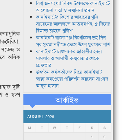
বিশ্ব জনসংখ্যা দিবস উপলক্ষে কানাইঘাটে
আলোচনা সভা ও সম্মাননা প্রদান
কানাইঘাটের কিশোর আহাদের খুনি
সায়েমের আদালতে আত্মসমর্পন, ৫ দিনের
রিমান্ড চাইবে পুলিশ
অত্যাধুনিক
কানাইঘাট রাজাগঞ্জে নিখোঁজের দুই দিন
াকটেরিয়া,
পর সুরমা নদীতে ভেসে উঠল যুবকের লাশ
তর সতেজ ও
কানাইঘাটে চাঞ্চল্যকর জাহাঙ্গীর হত্যা
উঠবে অধিক
মামলার ৩ আসামী কক্সবাজার থেকে
গ্রেফতার
উর্ধ্বতন কর্মকর্তাদের নিয়ে কানাইঘাট
স্বাস্থ্য কমপ্লেক্সে পরিদর্শন করলেন সাংসদ
আবুল হাসান
াহাজ দুটি
 ও স্বল্প
আর্কাইভ
AUGUST 2026
M
T
W
T
F
S
S
1
2