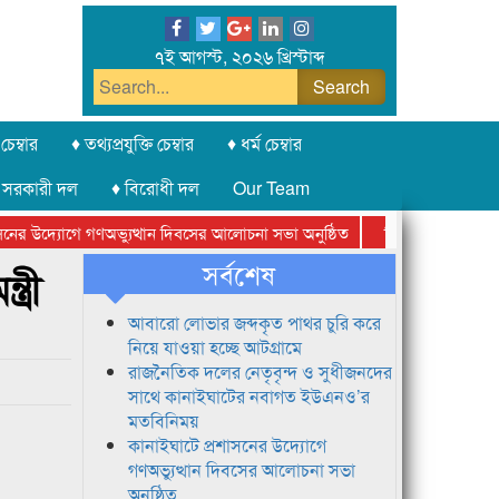
৭ই আগস্ট, ২০২৬ খ্রিস্টাব্দ
চেম্বার
♦ তথ্যপ্রযুক্তি চেম্বার
♦ ধর্ম চেম্বার
 সরকারী দল
♦ বিরোধী দল
Our Team
র উদ্যোগে গণঅভ্যুত্থান দিবসের আলোচনা সভা অনুষ্ঠিত
সিলেট অনলাইন প্রেসক্ল
সর্বশেষ
্রী
আবারো লোভার জব্দকৃত পাথর চুরি করে
নিয়ে যাওয়া হচ্ছে আটগ্রামে
রাজনৈতিক দলের নেতৃবৃন্দ ও সুধীজনদের
সাথে কানাইঘাটের নবাগত ইউএনও’র
মতবিনিময়
কানাইঘাটে প্রশাসনের উদ্যোগে
গণঅভ্যুত্থান দিবসের আলোচনা সভা
অনুষ্ঠিত