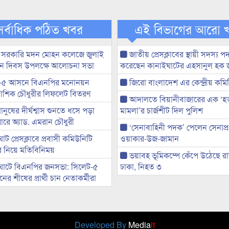
সর্বাধিক পঠিত খবর
এই বিভাগের আরো 
 সরকারি মদন মোহন কলেজে জুলাই
জাতীয় প্রেসক্লাবের স্থায়ী সদস্য প
্থান দিবস উপলক্ষে আলোচনা সভা
করেছেন কানাইঘাটের এহসানুল হক 
-৫ আসনে বিএনপির মনোনয়ন
জিরো বাংলাদেশ এর কেন্দ্রীয় কমি
ী আশিক চৌধুরীর লিফলেট বিতরণ
আদালতে বিয়ানীবাজারের এক ‘হত্য
মানুষের দীর্ঘশ্বাস শুনতে ধসে পড়া
মামলা’র চার্জশীট দিল পুলিশ
ারে অ্যাড. এমরান চৌধুরী
‘সেনাবাহিনী পদক’ পেলেন সেনাপ্
ট প্রেসক্লাবে প্রবাসী কমিউনিটি
ওয়াকার-উজ-জামান
ের নিয়ে মতিবিনিময়
ভয়াবহ ভূমিকম্পে কেঁপে উঠেছে র
ঘাটে বিএনপির জনসভা: সিলেট-৫
ঢাকা, নিহত ৩
র শীষের প্রার্থী চান নেতাকর্মীরা
Developed By
Media
it