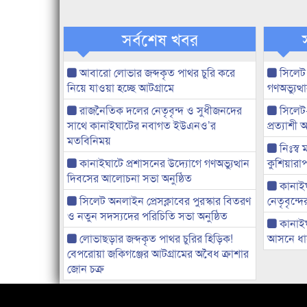
সর্বশেষ খবর
আবারো লোভার জব্দকৃত পাথর চুরি করে
সিলেট
নিয়ে যাওয়া হচ্ছে আটগ্রামে
গণঅভ্যুত
রাজনৈতিক দলের নেতৃবৃন্দ ও সুধীজনদের
সিলেট
সাথে কানাইঘাটের নবাগত ইউএনও’র
প্রত্যাশ
মতবিনিময়
নিঃস্ব 
কানাইঘাটে প্রশাসনের উদ্যোগে গণঅভ্যুত্থান
কুশিয়ারাপ
দিবসের আলোচনা সভা অনুষ্ঠিত
কানাইঘা
সিলেট অনলাইন প্রেসক্লাবের পুরস্কার বিতরণ
নেতৃবৃন্দ
ও নতুন সদস্যদের পরিচিতি সভা অনুষ্ঠিত
কানাই
লোভাছড়ার জব্দকৃত পাথর চুরির হিড়িক!
আসনে ধানে
বেপরোয়া জকিগঞ্জের আটগ্রামের অবৈধ ক্রাশার
জোন চক্র