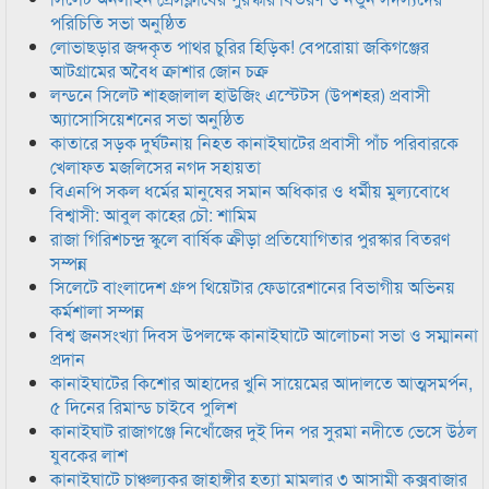
পরিচিতি সভা অনুষ্ঠিত
লোভাছড়ার জব্দকৃত পাথর চুরির হিড়িক! বেপরোয়া জকিগঞ্জের
আটগ্রামের অবৈধ ক্রাশার জোন চক্র
লন্ডনে সিলেট শাহজালাল হাউজিং এস্টেটস (উপশহর) প্রবাসী
অ্যাসোসিয়েশনের সভা অনুষ্ঠিত
কাতারে সড়ক দুর্ঘটনায় নিহত কানাইঘাটের প্রবাসী পাঁচ পরিবারকে
খেলাফত মজলিসের নগদ সহায়তা
বিএনপি সকল ধর্মের মানুষের সমান অধিকার ও ধর্মীয় মুল্যবোধে
বিশ্বাসী: আবুল কাহের চৌ: শামিম
রাজা গিরিশচন্দ্র স্কুলে বার্ষিক ক্রীড়া প্রতিযোগিতার পুরস্কার বিতরণ
সম্পন্ন
সিলেটে বাংলাদেশ গ্রুপ থিয়েটার ফেডারেশানের বিভাগীয় অভিনয়
কর্মশালা সম্পন্ন
বিশ্ব জনসংখ্যা দিবস উপলক্ষে কানাইঘাটে আলোচনা সভা ও সম্মাননা
প্রদান
কানাইঘাটের কিশোর আহাদের খুনি সায়েমের আদালতে আত্মসমর্পন,
৫ দিনের রিমান্ড চাইবে পুলিশ
কানাইঘাট রাজাগঞ্জে নিখোঁজের দুই দিন পর সুরমা নদীতে ভেসে উঠল
যুবকের লাশ
কানাইঘাটে চাঞ্চল্যকর জাহাঙ্গীর হত্যা মামলার ৩ আসামী কক্সবাজার