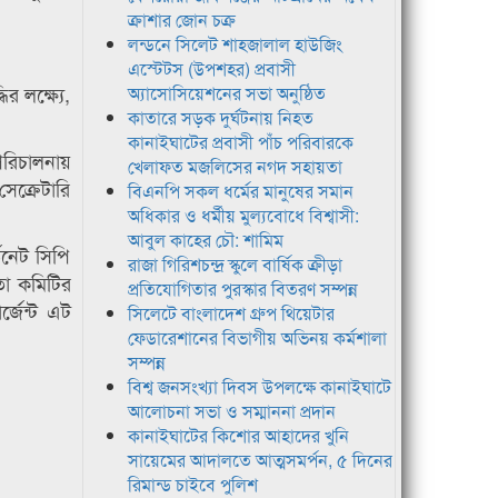
ক্রাশার জোন চক্র
লন্ডনে সিলেট শাহজালাল হাউজিং
এস্টেটস (উপশহর) প্রবাসী
র লক্ষ্যে,
অ্যাসোসিয়েশনের সভা অনুষ্ঠিত
কাতারে সড়ক দুর্ঘটনায় নিহত
কানাইঘাটের প্রবাসী পাঁচ পরিবারকে
পরিচালনায়
খেলাফত মজলিসের নগদ সহায়তা
সেক্রেটারি
বিএনপি সকল ধর্মের মানুষের সমান
অধিকার ও ধর্মীয় মুল্যবোধে বিশ্বাসী:
আবুল কাহের চৌ: শামিম
িনেট সিপি
রাজা গিরিশচন্দ্র স্কুলে বার্ষিক ক্রীড়া
তা কমিটির
প্রতিযোগিতার পুরস্কার বিতরণ সম্পন্ন
্জেন্ট এট
সিলেটে বাংলাদেশ গ্রুপ থিয়েটার
ফেডারেশানের বিভাগীয় অভিনয় কর্মশালা
সম্পন্ন
বিশ্ব জনসংখ্যা দিবস উপলক্ষে কানাইঘাটে
আলোচনা সভা ও সম্মাননা প্রদান
কানাইঘাটের কিশোর আহাদের খুনি
সায়েমের আদালতে আত্মসমর্পন, ৫ দিনের
রিমান্ড চাইবে পুলিশ