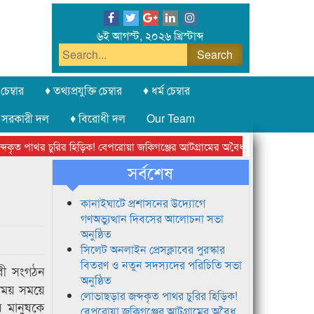
৬ই আগস্ট, ২০২৬ খ্রিস্টাব্দ
চেম্বার
♦ তথ্যপ্রযুক্তি চেম্বার
♦ ধর্ম চেম্বার
 সরকারী দল
♦ বিরোধী দল
Our Team
ত পাথর চুরির হিড়িক! বেপরোয়া জকিগঞ্জের আটগ্রামের অবৈধ ক্রাশার জোন চক্র
সর্বশেষ
কানাইঘাটে প্রশাসনের উদ্যোগে
গণঅভ্যুত্থান দিবসের আলোচনা সভা
অনুষ্ঠিত
সিলেট অনলাইন প্রেসক্লাবের পুরস্কার
বিতরণ ও নতুন সদস্যদের পরিচিতি সভা
েবী সংগঠন
অনুষ্ঠিত
োগময় সময়ে
লোভাছড়ার জব্দকৃত পাথর চুরির হিড়িক!
য় মানুষকে
বেপরোয়া জকিগঞ্জের আটগ্রামের অবৈধ