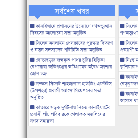
সর্বশেষ খবর
কানাইঘাটে প্রশাসনের উদ্যোগে গণঅভ্যুত্থান
সিলেট
দিবসের আলোচনা সভা অনুষ্ঠিত
গণঅভ্যুত
সিলেট অনলাইন প্রেসক্লাবের পুরস্কার বিতরণ
সিলেট
ও নতুন সদস্যদের পরিচিতি সভা অনুষ্ঠিত
প্রত্যাশ
লোভাছড়ার জব্দকৃত পাথর চুরির হিড়িক!
নিঃস্ব 
বেপরোয়া জকিগঞ্জের আটগ্রামের অবৈধ ক্রাশার
কুশিয়ারাপ
জোন চক্র
কানাইঘা
লন্ডনে সিলেট শাহজালাল হাউজিং এস্টেটস
নেতৃবৃন্দ
(উপশহর) প্রবাসী অ্যাসোসিয়েশনের সভা
কানাই
অনুষ্ঠিত
আসনে ধানে
কাতারে সড়ক দুর্ঘটনায় নিহত কানাইঘাটের
প্রবাসী পাঁচ পরিবারকে খেলাফত মজলিসের
নগদ সহায়তা