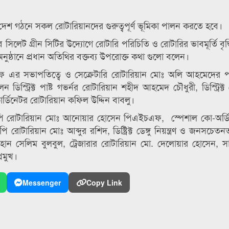
ুক্ত দেশ গঠনে সকল রোটারিয়ানদের গুরুত্বপূর্ণ ভূমিকা পালন করতে হবে।
সিলেট গ্রীন সিটির উদ্যোগে রোটারি পরিচিতি ও রোটারির ভাবমূর্তি বৃদ্ধি
ী অনুষ্ঠানে প্রধান অতিথির বক্তব্য উপরোক্ত কথা গুলো বলেন।
চএফ এর সভাপতিত্বে ও সেক্রেটারি রোটারিয়ান মোঃ অলি আহমেদের 
ডিস্ট্রিক্ট পাষ্ট গভর্নর রোটারিয়ান শহীদ আহমেদ চৌধুরী, ডিস্ট্রিক্ট 
ডিনেটর রোটারিয়ান কফিল উদ্দিন বাবলু।
্নর পিপি রোটারিয়ান মোঃ আনোয়ার হোসেন পিএইচএফ, স্পেশাল কো-অর্ড
ারিয়ান মোঃ আব্দুর রশিদ, ডিষ্ট্রিক্ট ডেঙ্গু নিয়ন্ত্রণ ও জনসচেতন
াহান সেলিম বুলবুল, ট্রেজারার রোটারিয়ান মো. দেলোয়ার হোসেন, সার
রমুখ।
Messenger
Copy Link