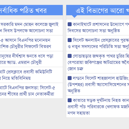
সর্বাধিক পঠিত খবর
এই বিভাগের আরো 
 সরকারি মদন মোহন কলেজে জুলাই
কানাইঘাটে প্রশাসনের উদ্যোগে গণঅ
্থান দিবস উপলক্ষে আলোচনা সভা
দিবসের আলোচনা সভা অনুষ্ঠিত
-৫ আসনে বিএনপির মনোনয়ন
সিলেট অনলাইন প্রেসক্লাবের পুরস্
ী আশিক চৌধুরীর লিফলেট বিতরণ
ও নতুন সদস্যদের পরিচিতি সভা অনুষ
মানুষের দীর্ঘশ্বাস শুনতে ধসে পড়া
লোভাছড়ার জব্দকৃত পাথর চুরির হ
ারে অ্যাড. এমরান চৌধুরী
বেপরোয়া জকিগঞ্জের আটগ্রামের অবৈধ
জোন চক্র
ট প্রেসক্লাবে প্রবাসী কমিউনিটি
ের নিয়ে মতিবিনিময়
লন্ডনে সিলেট শাহজালাল হাউজিং
(উপশহর) প্রবাসী অ্যাসোসিয়েশনের 
ঘাটে বিএনপির জনসভা: সিলেট-৫
অনুষ্ঠিত
র শীষের প্রার্থী চান নেতাকর্মীরা
কাতারে সড়ক দুর্ঘটনায় নিহত কা
প্রবাসী পাঁচ পরিবারকে খেলাফত মজ
নগদ সহায়তা