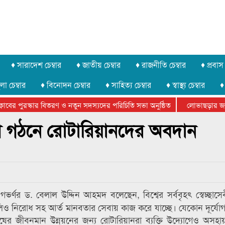
♦ সারাদেশ চেম্বার
♦ জাতীয় চেম্বার
♦ রাজনীতি চেম্বার
♦ প্রবাস 
লা চেম্বার
♦ বিনোদন চেম্বার
♦ সাহিত্য চেম্বার
♦ স্বাস্থ্য চেম্বার
♦
বের পুরস্কার বিতরণ ও নতুন সদস্যদের পরিচিতি সভা অনুষ্ঠিত
লোভাছড়ার জব্দকৃ
ের খুনি সায়েমের আদালতে আত্মসমর্পন, ৫ দিনের রিমান্ড চাইবে পুলিশ
ত দেশ গঠনে রোটারিয়ানদের অবদান
 গভর্ণর ড. বেলাল উদ্দিন আহমদ বলেছেন, বিশ্বের সর্ববৃহৎ স্বেচ্ছাস
বে পোলিও নিরোধ সহ আর্ত মানবতার সেবায় কাজ করে যাচ্ছে। যেকোন দূর্য
ষের জীবনমান উন্নয়নের জন্য রোটারিয়ানরা ব্যক্তি উদ্যোগেও অসহা