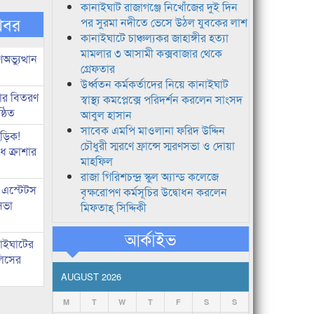
কানাইঘাট রাজাগঞ্জে নিখোঁজের দুই দিন
খবর
পর সুরমা নদীতে ভেসে উঠল যুবকের লাশ
কানাইঘাটে চাঞ্চল্যকর জাহাঙ্গীর হত্যা
মামলার ৩ আসামী কক্সবাজার থেকে
ভ্যুত্থান
গ্রেফতার
উর্ধ্বতন কর্মকর্তাদের নিয়ে কানাইঘাট
কার বিতরণ
স্বাস্থ্য কমপ্লেক্সে পরিদর্শন করলেন সাংসদ
্ঠিত
আবুল হাসান
সাবেক এমপি মাওলানা ফরিদ উদ্দিন
িড়িক!
চৌধুরী স্মরণে ফ্রান্সে স্মরণসভা ও দোয়া
 ক্রাশার
মাহফিল
রাজা গিরিশচন্দ্র স্কুল অ্যান্ড কলেজে
 এস্টেটস
বৃক্ষরোপণ কর্মসূচির উদ্বোধন করলেন
সভা
মিফতাহ্ সিদ্দিকী
আর্কাইভ
নাইঘাটের
লিসের
AUGUST 2026
M
T
W
T
F
S
S