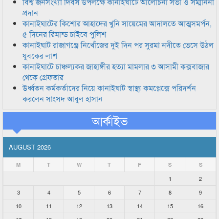
বিশ্ব জনসংখ্যা দিবস উপলক্ষে কানাইঘাটে আলোচনা সভা ও সম্মাননা
প্রদান
কানাইঘাটের কিশোর আহাদের খুনি সায়েমের আদালতে আত্মসমর্পন,
৫ দিনের রিমান্ড চাইবে পুলিশ
কানাইঘাট রাজাগঞ্জে নিখোঁজের দুই দিন পর সুরমা নদীতে ভেসে উঠল
যুবকের লাশ
কানাইঘাটে চাঞ্চল্যকর জাহাঙ্গীর হত্যা মামলার ৩ আসামী কক্সবাজার
থেকে গ্রেফতার
উর্ধ্বতন কর্মকর্তাদের নিয়ে কানাইঘাট স্বাস্থ্য কমপ্লেক্সে পরিদর্শন
করলেন সাংসদ আবুল হাসান
আর্কাইভ
AUGUST 2026
M
T
W
T
F
S
S
1
2
3
4
5
6
7
8
9
10
11
12
13
14
15
16