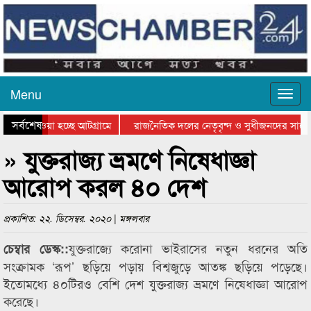
Menu
সর্বশেষ
িয়ে যাওয়া হচ্ছে আটগ্রামে
রাজনৈতিক দলের নেতৃবৃন্দ ও সুধীজনদের সাথে
তিযোগিতার পুরস্কার বিতরণ সম্পন্ন
সিলেটে বাংলাদেশ গ্রুপ থিয়েটার ফেডারেশানের ব
» যুক্তরাজ্য ভ্রমণে নিষেধাজ্ঞা
আরোপ করল ৪০ দেশ
প্রকাশিত: ২২. ডিসেম্বর. ২০২০ | মঙ্গলবার
যুক্তরাজ্যে করোনা ভাইরাসের নতুন ধরনের অতি
চেম্বার ডেস্ক::
সংক্রামক ‘রূপ’ ছড়িয়ে পড়ায় বিশ্বজুড়ে আতঙ্ক ছড়িয়ে পড়েছে।
ইতোমধ্যে ৪০টিরও বেশি দেশ যুক্তরাজ্য ভ্রমণে নিষেধাজ্ঞা আরোপ
করেছে।