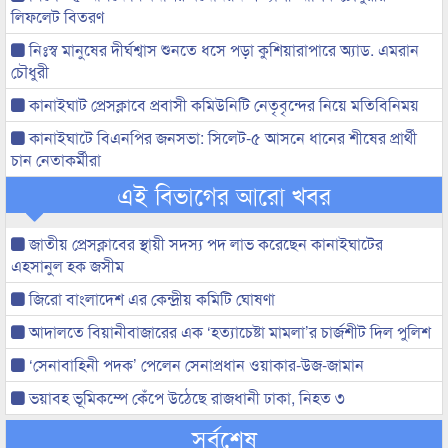
লিফলেট বিতরণ
নিঃস্ব মানুষের দীর্ঘশ্বাস শুনতে ধসে পড়া কুশিয়ারাপারে অ্যাড. এমরান
চৌধুরী
কানাইঘাট প্রেসক্লাবে প্রবাসী কমিউনিটি নেতৃবৃন্দের নিয়ে মতিবিনিময়
কানাইঘাটে বিএনপির জনসভা: সিলেট-৫ আসনে ধানের শীষের প্রার্থী
চান নেতাকর্মীরা
এই বিভাগের আরো খবর
জাতীয় প্রেসক্লাবের স্থায়ী সদস্য পদ লাভ করেছেন কানাইঘাটের
এহসানুল হক জসীম
জিরো বাংলাদেশ এর কেন্দ্রীয় কমিটি ঘোষণা
আদালতে বিয়ানীবাজারের এক ‘হত্যাচেষ্টা মামলা’র চার্জশীট দিল পুলিশ
‘সেনাবাহিনী পদক’ পেলেন সেনাপ্রধান ওয়াকার-উজ-জামান
ভয়াবহ ভূমিকম্পে কেঁপে উঠেছে রাজধানী ঢাকা, নিহত ৩
সর্বশেষ