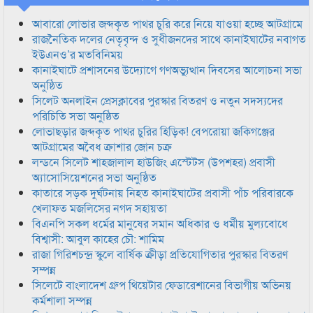
আবারো লোভার জব্দকৃত পাথর চুরি করে নিয়ে যাওয়া হচ্ছে আটগ্রামে
রাজনৈতিক দলের নেতৃবৃন্দ ও সুধীজনদের সাথে কানাইঘাটের নবাগত
ইউএনও’র মতবিনিময়
কানাইঘাটে প্রশাসনের উদ্যোগে গণঅভ্যুত্থান দিবসের আলোচনা সভা
অনুষ্ঠিত
সিলেট অনলাইন প্রেসক্লাবের পুরস্কার বিতরণ ও নতুন সদস্যদের
পরিচিতি সভা অনুষ্ঠিত
লোভাছড়ার জব্দকৃত পাথর চুরির হিড়িক! বেপরোয়া জকিগঞ্জের
আটগ্রামের অবৈধ ক্রাশার জোন চক্র
লন্ডনে সিলেট শাহজালাল হাউজিং এস্টেটস (উপশহর) প্রবাসী
অ্যাসোসিয়েশনের সভা অনুষ্ঠিত
কাতারে সড়ক দুর্ঘটনায় নিহত কানাইঘাটের প্রবাসী পাঁচ পরিবারকে
খেলাফত মজলিসের নগদ সহায়তা
বিএনপি সকল ধর্মের মানুষের সমান অধিকার ও ধর্মীয় মুল্যবোধে
বিশ্বাসী: আবুল কাহের চৌ: শামিম
রাজা গিরিশচন্দ্র স্কুলে বার্ষিক ক্রীড়া প্রতিযোগিতার পুরস্কার বিতরণ
সম্পন্ন
সিলেটে বাংলাদেশ গ্রুপ থিয়েটার ফেডারেশানের বিভাগীয় অভিনয়
কর্মশালা সম্পন্ন