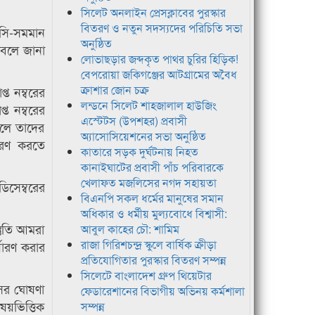
সিলেট অনলাইন প্রেসক্লাবের পুরস্কার
বিতরণ ও নতুন সদস্যদের পরিচিতি সভা
সসি-সমমান
অনুষ্ঠিত
 বলে জানা
লোভাছড়ার জব্দকৃত পাথর চুরির হিড়িক!
বেপরোয়া জকিগঞ্জের আটগ্রামের অবৈধ
ক্রাশার জোন চক্র
্ত নম্বরের
লন্ডনে সিলেট শাহজালাল হাউজিং
ত নম্বরের
এস্টেটস (উপশহর) প্রবাসী
কলে তাদের
অ্যাসোসিয়েশনের সভা অনুষ্ঠিত
ুসরণ করতে
কাতারে সড়ক দুর্ঘটনায় নিহত
কানাইঘাটের প্রবাসী পাঁচ পরিবারকে
খেলাফত মজলিসের নগদ সহায়তা
িসেম্বরের
বিএনপি সকল ধর্মের মানুষের সমান
অধিকার ও ধর্মীয় মুল্যবোধে বিশ্বাসী:
তুতি আমরা
আবুল কাহের চৌ: শামিম
রাজা গিরিশচন্দ্র স্কুলে বার্ষিক ক্রীড়া
্ধারণ করার
প্রতিযোগিতার পুরস্কার বিতরণ সম্পন্ন
সিলেটে বাংলাদেশ গ্রুপ থিয়েটার
সের ঘোষণা
ফেডারেশানের বিভাগীয় অভিনয় কর্মশালা
ষয়ভিত্তিক
সম্পন্ন