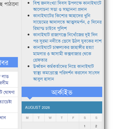
বিশ্ব জনসংখ্যা দিবস উপলক্ষে কানাইঘাটে
াছে পাঠানো
আলোচনা সভা ও সম্মাননা প্রদান
কানাইঘাটের কিশোর আহাদের খুনি
সায়েমের আদালতে আত্মসমর্পন, ৫ দিনের
রিমান্ড চাইবে পুলিশ
কানাইঘাট রাজাগঞ্জে নিখোঁজের দুই দিন
পর সুরমা নদীতে ভেসে উঠল যুবকের লাশ
কানাইঘাটে চাঞ্চল্যকর জাহাঙ্গীর হত্যা
মামলার ৩ আসামী কক্সবাজার থেকে
গ্রেফতার
খবর
উর্ধ্বতন কর্মকর্তাদের নিয়ে কানাইঘাট
স্বাস্থ্য কমপ্লেক্সে পরিদর্শন করলেন সাংসদ
দ লাভ
আবুল হাসান
জসীম
আর্কাইভ
টি ঘোষণা
াচেষ্টা
AUGUST 2026
রধান
M
T
W
T
F
S
S
1
2