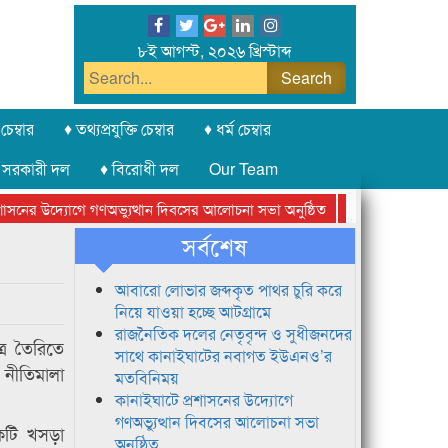
৮ই আগস্ট, ২০২৬ খ্রিস্টাব্দ
চেম্বার
♦ তথ্যপ্রযুক্তি চেম্বার
♦ ধর্ম চেম্বার
 সরকারী দল
♦ বিরোধী দল
Our Team
নের উদ্যোগে গণঅভ্যুত্থান দিবসের আলোচনা সভা অনুষ্ঠিত
সিলেট অনলাইন প্রেস
সর্বশেষ
আবারো লোভার জব্দকৃত পাথর চুরি করে
নিয়ে যাওয়া হচ্ছে আটগ্রামে
রাজনৈতিক দলের নেতৃবৃন্দ ও সুধীজনদের
র তৈরিতে
সাথে কানাইঘাটের নবাগত ইউএনও’র
 নীতিমালা
মতবিনিময়
কানাইঘাটে প্রশাসনের উদ্যোগে
গণঅভ্যুত্থান দিবসের আলোচনা সভা
একটি খসড়া
অনুষ্ঠিত