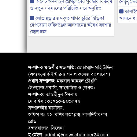
সিলেট অনলাইন প্রেসক্লাবের পুরস্কার বিতরণ
নেতৃবৃন্দ
ও নতুন সদস্যদের পরিচিতি সভা অনুষ্ঠিত
কানাই
লোভাছড়ার জব্দকৃত পাথর চুরির হিড়িক!
আসনে ধানে
বেপরোয়া জকিগঞ্জের আটগ্রামের অবৈধ ক্রাশার
জোন চক্র
সম্পাদক মন্ডলীর সভাপতি:
মোহাম্মাদ মহি উদ্দিন
(অধ্যক্ষ,সার্ক ইন্টারন্যাশনাল কলেজ বাংলাদেশ)
প্রধান সম্পাদক:
ইকবাল আহমদ চৌধুরী
(ইংল্যান্ড প্রবাসী, সাংবাদিক ও লেখক)
সম্পাদক:
তাওহীদুল ইসলাম
মোবাইল : ০১৭১০-৯৯৩৫৭২
সম্পাদকীয় কার্যালয়:
অফিস নং-০২, বশির কমপ্লেক্স, লালদিঘীরপার
রোড,
বন্দরবাজার, সিলেট।
ই মেইল: admin@newschamber24.com