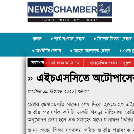
প্রচ্ছদ
♦ শীর্ষ সংবাদ চেম্বার
♦ সিলেট বিভাগ চেম্বার
♦ অর্থনীতি চেম্বার
♦ আইন আদালত চেম্বার
♦ খেলাধু
সর্বশেষ
ত পাথর চুরি করে নিয়ে যাওয়া হচ্ছে আটগ্রামে
রাজনৈতিক দলের নেতৃবৃন্দ ও
ে বার্ষিক ক্রীড়া প্রতিযোগিতার পুরস্কার বিতরণ সম্পন্ন
সিলেটে বাংলাদেশ গ্রুপ থিয়
» এইচএসসিতে অটোপাসের নম
প্রকাশিত: ১৯. ডিসেম্বর. ২০২০ | শনিবার
চলতি মাসের শেষ দিকে ২০১৯-২০ এইচ
চেম্বার ডেস্ক::
জাতীয় পরামর্শক কমিটি একটি খসড়া নীতিমালা তৈরি ক
অনুমোদন দেয়া হলে এক সপ্তাহের মধ্যে ফলাফল তৈরির কাজ
জানা গেছে, শিক্ষা মন্ত্রণালয় গঠিত জাতীয় পরামর্শক