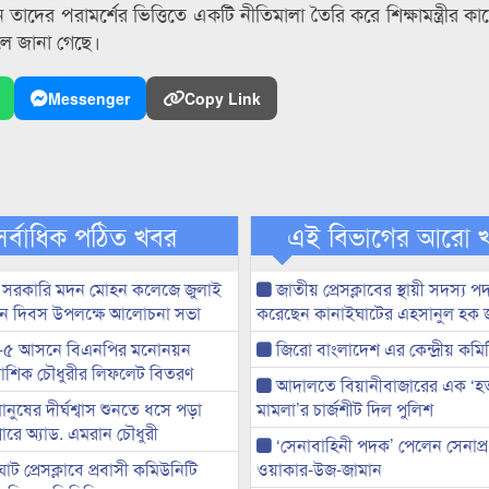
 তাদের পরামর্শের ভিত্তিতে একটি নীতিমালা তৈরি করে শিক্ষামন্ত্রীর ক
বলে জানা গেছে।
Messenger
Copy Link
সর্বাধিক পঠিত খবর
এই বিভাগের আরো 
 সরকারি মদন মোহন কলেজে জুলাই
জাতীয় প্রেসক্লাবের স্থায়ী সদস্য প
্থান দিবস উপলক্ষে আলোচনা সভা
করেছেন কানাইঘাটের এহসানুল হক 
-৫ আসনে বিএনপির মনোনয়ন
জিরো বাংলাদেশ এর কেন্দ্রীয় কমি
ী আশিক চৌধুরীর লিফলেট বিতরণ
আদালতে বিয়ানীবাজারের এক ‘হত্য
মানুষের দীর্ঘশ্বাস শুনতে ধসে পড়া
মামলা’র চার্জশীট দিল পুলিশ
ারে অ্যাড. এমরান চৌধুরী
‘সেনাবাহিনী পদক’ পেলেন সেনাপ্
ট প্রেসক্লাবে প্রবাসী কমিউনিটি
ওয়াকার-উজ-জামান