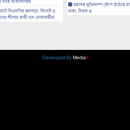
ের নিয়ে মতিবিনিময়
ভয়াবহ ভূমিকম্পে কেঁপে উঠেছে র
ঘাটে বিএনপির জনসভা: সিলেট-৫
ঢাকা, নিহত ৩
র শীষের প্রার্থী চান নেতাকর্মীরা
Developed By
Media
it