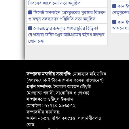
দিবসের আলোচনা সভা অনুষ্ঠিত
কানাইঘা
সিলেট অনলাইন প্রেসক্লাবের পুরস্কার বিতরণ
নেতৃবৃন্দ
ও নতুন সদস্যদের পরিচিতি সভা অনুষ্ঠিত
কানাই
লোভাছড়ার জব্দকৃত পাথর চুরির হিড়িক!
আসনে ধানে
বেপরোয়া জকিগঞ্জের আটগ্রামের অবৈধ ক্রাশার
জোন চক্র
সম্পাদক মন্ডলীর সভাপতি:
মোহাম্মাদ মহি উদ্দিন
(অধ্যক্ষ,সার্ক ইন্টারন্যাশনাল কলেজ বাংলাদেশ)
প্রধান সম্পাদক:
ইকবাল আহমদ চৌধুরী
(ইংল্যান্ড প্রবাসী, সাংবাদিক ও লেখক)
সম্পাদক:
তাওহীদুল ইসলাম
মোবাইল : ০১৭১০-৯৯৩৫৭২
সম্পাদকীয় কার্যালয়:
অফিস নং-০২, বশির কমপ্লেক্স, লালদিঘীরপার
রোড,