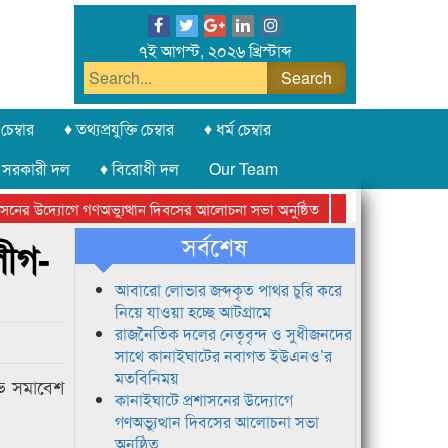
৭ই আগস্ট, ২০২৬ খ্রিস্টাব্দ
চেম্বার
♦ তথ্যপ্রযুক্তি চেম্বার
♦ ধর্ম চেম্বার
 সরকারী দল
♦ বিরোধী দল
Our Team
ের উদ্যোগে গণঅভ্যুত্থান দিবসের আলোচনা সভা অনুষ্ঠিত
সিলেট অনলাইন প্রেসক
সর্বশেষ
লীগ-
আবারো লোভার জব্দকৃত পাথর চুরি করে
নিয়ে যাওয়া হচ্ছে আটগ্রামে
রাজনৈতিক দলের নেতৃবৃন্দ ও সুধীজনদের
সাথে কানাইঘাটের নবাগত ইউএনও’র
মতবিনিময়
ষোভ সমাবেশ
কানাইঘাটে প্রশাসনের উদ্যোগে
গণঅভ্যুত্থান দিবসের আলোচনা সভা
অনুষ্ঠিত