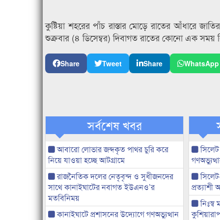
কুষ্টিয়া শহরের পাঁচ রাস্তার মোড়ে রাতের আঁধারে জাতির জ
শুক্রবার (৪ ডিসেম্বর) দিবাগত রাতের কোনো এক সময় নি
Share
Tweet
Share
WhatsApp
সর্বশেষ খবর
আবারো লোভার জব্দকৃত পাথর চুরি করে
সিলেট
নিয়ে যাওয়া হচ্ছে আটগ্রামে
গণঅভ্যুত
রাজনৈতিক দলের নেতৃবৃন্দ ও সুধীজনদের
সিলেট
সাথে কানাইঘাটের নবাগত ইউএনও’র
প্রত্যাশ
মতবিনিময়
নিঃস্ব 
কানাইঘাটে প্রশাসনের উদ্যোগে গণঅভ্যুত্থান
কুশিয়ারাপ