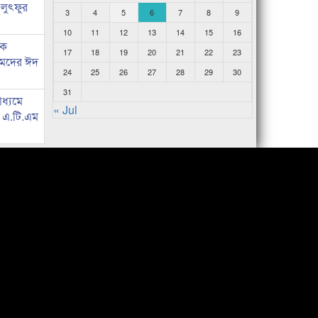
 লুৎফুর
3
4
5
6
7
8
9
10
11
12
13
14
15
16
কে
17
18
19
20
21
22
23
হমদের ঈদ
24
25
26
27
28
29
30
31
াধ্যমে
« Jul
ে এ.টি.এম