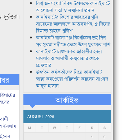
বিশ্ব জনসংখ্যা দিবস উপলক্ষে কানাইঘাটে
আলোচনা সভা ও সম্মাননা প্রদান
র্বৃত্তরা।
কানাইঘাটের কিশোর আহাদের খুনি
সায়েমের আদালতে আত্মসমর্পন, ৫ দিনের
রিমান্ড চাইবে পুলিশ
কানাইঘাট রাজাগঞ্জে নিখোঁজের দুই দিন
পর সুরমা নদীতে ভেসে উঠল যুবকের লাশ
কানাইঘাটে চাঞ্চল্যকর জাহাঙ্গীর হত্যা
মামলার ৩ আসামী কক্সবাজার থেকে
গ্রেফতার
উর্ধ্বতন কর্মকর্তাদের নিয়ে কানাইঘাট
খবর
স্বাস্থ্য কমপ্লেক্সে পরিদর্শন করলেন সাংসদ
আবুল হাসান
নাইঘাটের
আর্কাইভ
লিসের
AUGUST 2026
িবাদী
রুল ইসলাম
M
T
W
T
F
S
S
 ছিলেন
1
2