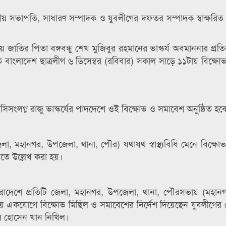
্দ্রীয় সভাপতি, সাধারণ সম্পাদক ও যুবলীগের দফতর সম্পাদক স্বাক্ষরিত
য়ায় জাতির পিতা বঙ্গবন্ধু শেখ মুজিবুর রহমানের ভাস্কর্য অবমাননার প্র
বিতে বাংলাদেশ ছাত্রলীগ ৬ ডিসেম্বর (রবিবার) সকাল সাড়ে ১১টায় বিক্ষ
এসসিসংলগ্ন রাজু ভাস্কর্যের পাদদেশে ওই বিক্ষোভ ও সমাবেশ অনুষ্ঠিত হব
 মহানগর, উপজেলা, থানা, পৌর) যথাযথ স্বাস্থ্যবিধি মেনে বিক্ষো
তিতে উল্লেখ করা হয়।
ারাদেশে প্রতিটি জেলা, মহানগর, উপজেলা, থানা, পৌরসভায় (মহানগর
টায় একযোগে বিক্ষোভ মিছিল ও সমাবেশের নির্দেশ দিয়েছেন যুবলীগের চ
 হোসেন খান নিখিল।