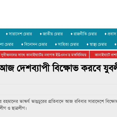
♦ সারাদেশ চেম্বার
♦ জাতীয় চেম্বার
♦ রাজনীতি চেম্বার
♦ প্রবাস 
লা চেম্বার
♦ বিনোদন চেম্বার
♦ সাহিত্য চেম্বার
♦ স্বাস্থ্য চেম্বার
♦
সুধীজনদের সাথে কানাইঘাটের নবাগত ইউএনও’র মতবিনিময়
কানাইঘাটে প্রশাসন
ার ফেডারেশানের বিভাগীয় অভিনয় কর্মশালা সম্পন্ন
ুর : আজ দেশব্যাপী বিক্ষোভ করবে যুব
িবুর রহমানের ভাস্কর্য ভাঙচুরের প্রতিবাদে আজ রবিবার সারাদেশে বিক্
লীগ ও ছাত্রলীগ।