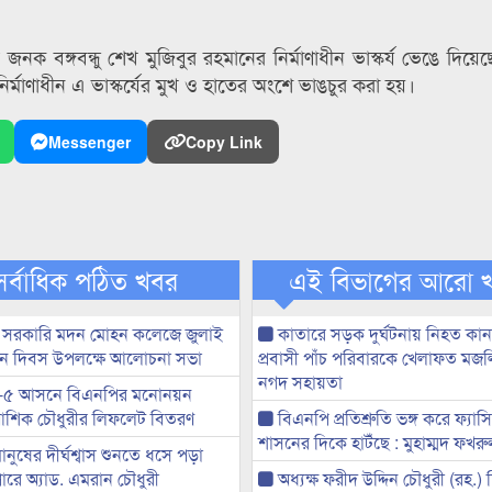
নক বঙ্গবন্ধু শেখ মুজিবুর রহমানের নির্মাণাধীন ভাস্কর্য ভেঙে দিয়েছে দু
র্মাণাধীন এ ভাস্কর্যের মুখ ও হাতের অংশে ভাঙচুর করা হয়।
Messenger
Copy Link
সর্বাধিক পঠিত খবর
এই বিভাগের আরো 
 সরকারি মদন মোহন কলেজে জুলাই
কাতারে সড়ক দুর্ঘটনায় নিহত কা
্থান দিবস উপলক্ষে আলোচনা সভা
প্রবাসী পাঁচ পরিবারকে খেলাফত মজ
নগদ সহায়তা
-৫ আসনে বিএনপির মনোনয়ন
ী আশিক চৌধুরীর লিফলেট বিতরণ
বিএনপি প্রতিশ্রুতি ভঙ্গ করে ফ্যাস
শাসনের দিকে হাটঁছে : মুহাম্মদ ফখ
মানুষের দীর্ঘশ্বাস শুনতে ধসে পড়া
ারে অ্যাড. এমরান চৌধুরী
অধ্যক্ষ ফরীদ উদ্দিন চৌধুরী (রহ.)