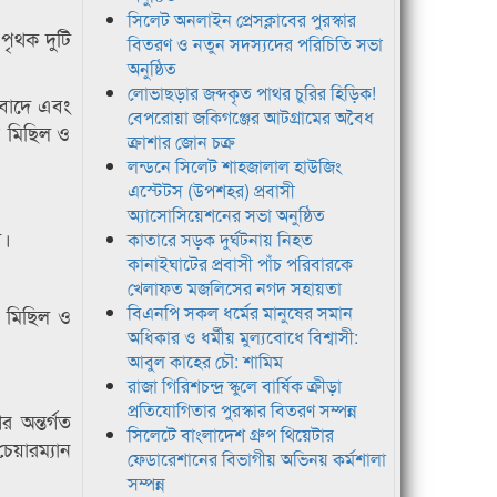
সিলেট অনলাইন প্রেসক্লাবের পুরস্কার
 পৃথক দুটি
বিতরণ ও নতুন সদস্যদের পরিচিতি সভা
অনুষ্ঠিত
লোভাছড়ার জব্দকৃত পাথর চুরির হিড়িক!
তিবাদে এবং
বেপরোয়া জকিগঞ্জের আটগ্রামের অবৈধ
োভ মিছিল ও
ক্রাশার জোন চক্র
লন্ডনে সিলেট শাহজালাল হাউজিং
এস্টেটস (উপশহর) প্রবাসী
অ্যাসোসিয়েশনের সভা অনুষ্ঠিত
ে।
কাতারে সড়ক দুর্ঘটনায় নিহত
কানাইঘাটের প্রবাসী পাঁচ পরিবারকে
খেলাফত মজলিসের নগদ সহায়তা
বিএনপি সকল ধর্মের মানুষের সমান
ভ মিছিল ও
অধিকার ও ধর্মীয় মুল্যবোধে বিশ্বাসী:
আবুল কাহের চৌ: শামিম
রাজা গিরিশচন্দ্র স্কুলে বার্ষিক ক্রীড়া
প্রতিযোগিতার পুরস্কার বিতরণ সম্পন্ন
 অন্তর্গত
সিলেটে বাংলাদেশ গ্রুপ থিয়েটার
েয়ারম্যান
ফেডারেশানের বিভাগীয় অভিনয় কর্মশালা
সম্পন্ন