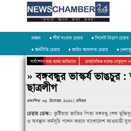
প্রচ্ছদ
♦ শীর্ষ সংবাদ চেম্বার
♦ সিলেট বিভাগ চেম্বার
♦ অর্থনীতি চেম্বার
♦ আইন আদালত চেম্বার
♦ খেলাধু
সর্বশেষ
পাথর চুরি করে নিয়ে যাওয়া হচ্ছে আটগ্রামে
রাজনৈতিক দলের নেতৃবৃন্দ ও 
বার্ষিক ক্রীড়া প্রতিযোগিতার পুরস্কার বিতরণ সম্পন্ন
সিলেটে বাংলাদেশ গ্রুপ থিয়েট
» বঙ্গবন্ধুর ভাস্কর্য ভাঙচ
ছাত্রলীগ
প্রকাশিত: ০৬. ডিসেম্বর. ২০২০ | রবিবার
কুষ্টিয়ায় জাতির পিতা বঙ্গবন্ধু শেখ মুজ
চেম্বার ডেস্ক::
ও অবস্থান কর্মসূচি পালন করবে বাংলাদেশ আওয়ামী যুব