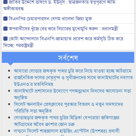
জাতির উদ্দেশে ভাষণে ড. ইউনূস : ছাত্রজনতার স্বপ্নপূরণে আমি
অঙ্গীকারবদ্ধ
বিএনপির চেয়ারপারসন বেগম খালেদা জিয়া মুক্ত
অপরাধীদের খুঁজে বের করে বিচারের মুখোমুখি করুন : প্রধানমন্ত্রী
কোটা আন্দোলনে বিএনপি-জামায়াত প্রবেশ করে কর্মসূচি ঠিক করে
দিচ্ছে: পররাষ্ট্রমন্ত্রী
সর্বশেষ
আবারো লোভার জব্দকৃত পাথর চুরি করে নিয়ে যাওয়া হচ্ছে আটগ্রামে
রাজনৈতিক দলের নেতৃবৃন্দ ও সুধীজনদের সাথে কানাইঘাটের নবাগত
ইউএনও’র মতবিনিময়
কানাইঘাটে প্রশাসনের উদ্যোগে গণঅভ্যুত্থান দিবসের আলোচনা সভা
অনুষ্ঠিত
সিলেট অনলাইন প্রেসক্লাবের পুরস্কার বিতরণ ও নতুন সদস্যদের
পরিচিতি সভা অনুষ্ঠিত
লোভাছড়ার জব্দকৃত পাথর চুরির হিড়িক! বেপরোয়া জকিগঞ্জের
আটগ্রামের অবৈধ ক্রাশার জোন চক্র
লন্ডনে সিলেট শাহজালাল হাউজিং এস্টেটস (উপশহর) প্রবাসী