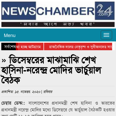
Menu
সর্বশেষ
িয়ে যাওয়া হচ্ছে আটগ্রামে
রাজনৈতিক দলের নেতৃবৃন্দ ও সুধীজনদের সাথে 
তিযোগিতার পুরস্কার বিতরণ সম্পন্ন
সিলেটে বাংলাদেশ গ্রুপ থিয়েটার ফেডারেশানের ব
» ডিসেম্বরের মাঝামাঝি শেখ
হাসিনা-নরেন্দ্র মোদির ভার্চুয়াল
বৈঠক
প্রকাশিত: ১৫. নভেম্বর. ২০২০ | রবিবার
বাংলাদেশের প্রধানমন্ত্রী শেখ হাসিনা ও ভারতের
চেম্বার ডেস্ক::
প্রধানমন্ত্রী নরেন্দ্র মোদির মধ্যে ডিসেম্বরে যে ভার্চুয়াল বৈঠকটি হওয়ার
কথা সেটি ১৬-১৭ তারিখে হতে পারে।