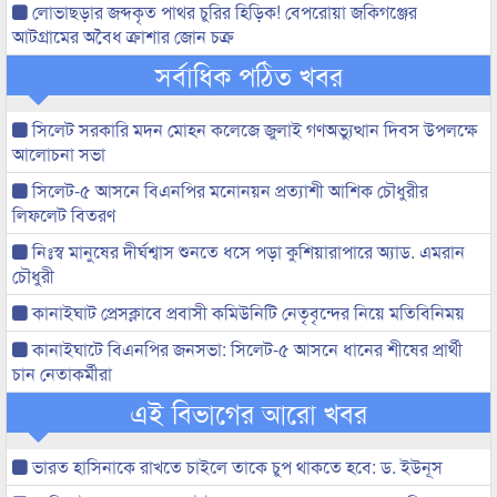
লোভাছড়ার জব্দকৃত পাথর চুরির হিড়িক! বেপরোয়া জকিগঞ্জের
আটগ্রামের অবৈধ ক্রাশার জোন চক্র
সর্বাধিক পঠিত খবর
সিলেট সরকারি মদন মোহন কলেজে জুলাই গণঅভ্যুত্থান দিবস উপলক্ষে
আলোচনা সভা
সিলেট-৫ আসনে বিএনপির মনোনয়ন প্রত্যাশী আশিক চৌধুরীর
লিফলেট বিতরণ
নিঃস্ব মানুষের দীর্ঘশ্বাস শুনতে ধসে পড়া কুশিয়ারাপারে অ্যাড. এমরান
চৌধুরী
কানাইঘাট প্রেসক্লাবে প্রবাসী কমিউনিটি নেতৃবৃন্দের নিয়ে মতিবিনিময়
কানাইঘাটে বিএনপির জনসভা: সিলেট-৫ আসনে ধানের শীষের প্রার্থী
চান নেতাকর্মীরা
এই বিভাগের আরো খবর
ভারত হাসিনাকে রাখতে চাইলে তাকে চুপ থাকতে হবে: ড. ইউনূস