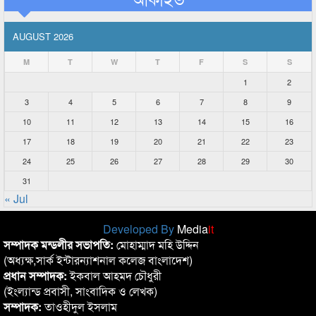
AUGUST 2026
M
T
W
T
F
S
S
1
2
3
4
5
6
7
8
9
10
11
12
13
14
15
16
17
18
19
20
21
22
23
24
25
26
27
28
29
30
31
« Jul
Developed By
Media
it
সম্পাদক মন্ডলীর সভাপতি:
মোহাম্মাদ মহি উদ্দিন
(অধ্যক্ষ,সার্ক ইন্টারন্যাশনাল কলেজ বাংলাদেশ)
প্রধান সম্পাদক:
ইকবাল আহমদ চৌধুরী
(ইংল্যান্ড প্রবাসী, সাংবাদিক ও লেখক)
সম্পাদক:
তাওহীদুল ইসলাম