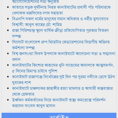
অ্যাসোসিয়েশনের সভা অনুষ্ঠিত
কাতারে সড়ক দুর্ঘটনায় নিহত কানাইঘাটের প্রবাসী পাঁচ পরিবারকে
খেলাফত মজলিসের নগদ সহায়তা
বিএনপি সকল ধর্মের মানুষের সমান অধিকার ও ধর্মীয় মুল্যবোধে
বিশ্বাসী: আবুল কাহের চৌ: শামিম
রাজা গিরিশচন্দ্র স্কুলে বার্ষিক ক্রীড়া প্রতিযোগিতার পুরস্কার বিতরণ
সম্পন্ন
সিলেটে বাংলাদেশ গ্রুপ থিয়েটার ফেডারেশানের বিভাগীয় অভিনয়
কর্মশালা সম্পন্ন
বিশ্ব জনসংখ্যা দিবস উপলক্ষে কানাইঘাটে আলোচনা সভা ও সম্মাননা
প্রদান
কানাইঘাটের কিশোর আহাদের খুনি সায়েমের আদালতে আত্মসমর্পন,
৫ দিনের রিমান্ড চাইবে পুলিশ
কানাইঘাট রাজাগঞ্জে নিখোঁজের দুই দিন পর সুরমা নদীতে ভেসে উঠল
যুবকের লাশ
কানাইঘাটে চাঞ্চল্যকর জাহাঙ্গীর হত্যা মামলার ৩ আসামী কক্সবাজার
থেকে গ্রেফতার
উর্ধ্বতন কর্মকর্তাদের নিয়ে কানাইঘাট স্বাস্থ্য কমপ্লেক্সে পরিদর্শন
করলেন সাংসদ আবুল হাসান
আর্কাইভ