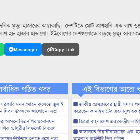
নিক মৃত্যু হাজারের কাছাকাছি। দেশটিতে মোট প্রাণহানি এক লাখ ৬
 লাখ ২৮ হাজার ছাড়ালো। ইউরোপের দেশগুলোতে বাড়ছে মৃত্যু আর সংক
Messenger
Copy Link
সর্বাধিক পঠিত খবর
এই বিভাগের আরো 
 সরকারি মদন মোহন কলেজে জুলাই
জাতীয় প্রেসক্লাবের স্থায়ী সদস্য প
্থান দিবস উপলক্ষে আলোচনা সভা
করেছেন কানাইঘাটের এহসানুল হক 
-৫ আসনে বিএনপির মনোনয়ন
জিরো বাংলাদেশ এর কেন্দ্রীয় কমি
ী আশিক চৌধুরীর লিফলেট বিতরণ
আদালতে বিয়ানীবাজারের এক ‘হত্য
মানুষের দীর্ঘশ্বাস শুনতে ধসে পড়া
মামলা’র চার্জশীট দিল পুলিশ