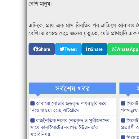
বেশি মানুষ।
এদিকে, প্রায় এক মাস বিরতির পর ব্রাজিলে আবারও দৈ
বেশি।ভারতেও ৫২১ জনের মৃত্যুতে, মোট প্রাণহানি এক
Share
Tweet
Share
WhatsApp
সর্বশেষ খবর
আবারো লোভার জব্দকৃত পাথর চুরি করে
সিলেট
নিয়ে যাওয়া হচ্ছে আটগ্রামে
গণঅভ্যুত
রাজনৈতিক দলের নেতৃবৃন্দ ও সুধীজনদের
সিলেট
সাথে কানাইঘাটের নবাগত ইউএনও’র
প্রত্যাশ
মতবিনিময়
নিঃস্ব 