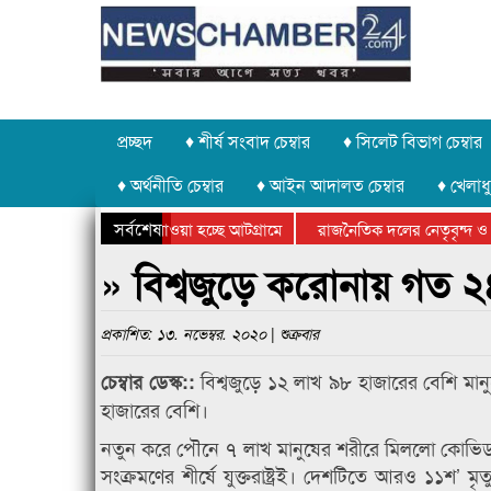
প্রচ্ছদ
♦ শীর্ষ সংবাদ চেম্বার
♦ সিলেট বিভাগ চেম্বার
♦ অর্থনীতি চেম্বার
♦ আইন আদালত চেম্বার
♦ খেলাধু
সর্বশেষ
পাথর চুরি করে নিয়ে যাওয়া হচ্ছে আটগ্রামে
রাজনৈতিক দলের নেতৃবৃন্দ ও 
বার্ষিক ক্রীড়া প্রতিযোগিতার পুরস্কার বিতরণ সম্পন্ন
সিলেটে বাংলাদেশ গ্রুপ থিয়েট
» বিশ্বজুড়ে করোনায় গত ২৪ 
প্রকাশিত: ১৩. নভেম্বর. ২০২০ | শুক্রবার
বিশ্বজুড়ে ১২ লাখ ৯৮ হাজারের বেশি মা
চেম্বার ডেস্ক::
হাজারের বেশি।
নতুন করে পৌনে ৭ লাখ মানুষের শরীরে মিললো কোভিড
সংক্রমণের শীর্ষে যুক্তরাষ্ট্রই। দেশটিতে আরও ১১শ’ 