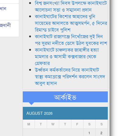
বিশ্ব জনসংখ্যা দিবস উপলক্ষে কানাইঘাটে
রধান
আলোচনা সভা ও সম্মাননা প্রদান
কানাইঘাটের কিশোর আহাদের খুনি
সায়েমের আদালতে আত্মসমর্পন, ৫ দিনের
াজধানী
রিমান্ড চাইবে পুলিশ
কানাইঘাট রাজাগঞ্জে নিখোঁজের দুই দিন
পর সুরমা নদীতে ভেসে উঠল যুবকের লাশ
কানাইঘাটে চাঞ্চল্যকর জাহাঙ্গীর হত্যা
মামলার ৩ আসামী কক্সবাজার থেকে
গ্রেফতার
উর্ধ্বতন কর্মকর্তাদের নিয়ে কানাইঘাট
স্বাস্থ্য কমপ্লেক্সে পরিদর্শন করলেন সাংসদ
আবুল হাসান
আর্কাইভ
AUGUST 2026
M
T
W
T
F
S
S
1
2