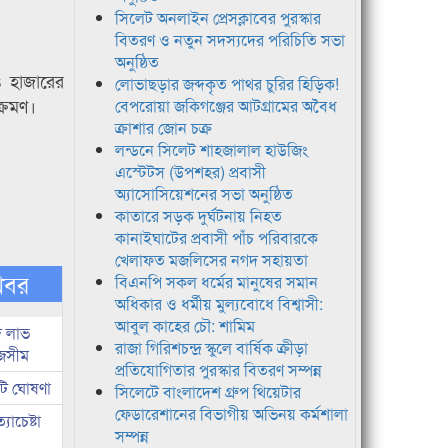
সিলেট অনলাইন প্রেসক্লাবের পুরস্কার
বিতরণ ও নতুন সদস্যদের পরিচিতি সভা
অনুষ্ঠিত
৪ হাজারের
লোভাছড়ার জব্দকৃত পাথর চুরির হিড়িক!
্রমণ।
বেপরোয়া জকিগঞ্জের আটগ্রামের অবৈধ
ক্রাশার জোন চক্র
লন্ডনে সিলেট শাহজালাল হাউজিং
এস্টেটস (উপশহর) প্রবাসী
অ্যাসোসিয়েশনের সভা অনুষ্ঠিত
কাতারে সড়ক দুর্ঘটনায় নিহত
কানাইঘাটের প্রবাসী পাঁচ পরিবারকে
খেলাফত মজলিসের নগদ সহায়তা
খবর
বিএনপি সকল ধর্মের মানুষের সমান
অধিকার ও ধর্মীয় মুল্যবোধে বিশ্বাসী:
আবুল কাহের চৌ: শামিম
দ লাভ
রাজা গিরিশচন্দ্র স্কুলে বার্ষিক ক্রীড়া
জসীম
প্রতিযোগিতার পুরস্কার বিতরণ সম্পন্ন
টি ঘোষণা
সিলেটে বাংলাদেশ গ্রুপ থিয়েটার
ফেডারেশানের বিভাগীয় অভিনয় কর্মশালা
াচেষ্টা
সম্পন্ন