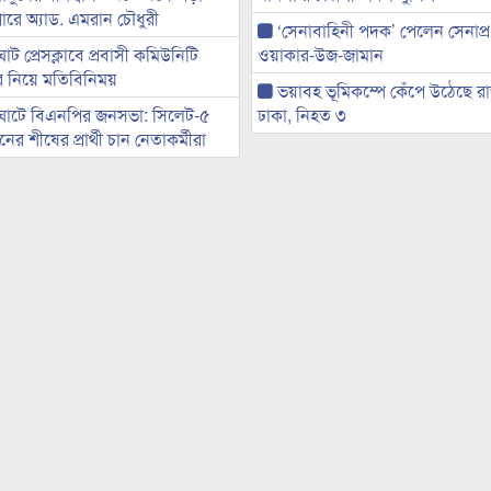
ারে অ্যাড. এমরান চৌধুরী
‘সেনাবাহিনী পদক’ পেলেন সেনাপ্
ট প্রেসক্লাবে প্রবাসী কমিউনিটি
ওয়াকার-উজ-জামান
ের নিয়ে মতিবিনিময়
ভয়াবহ ভূমিকম্পে কেঁপে উঠেছে র
ঘাটে বিএনপির জনসভা: সিলেট-৫
ঢাকা, নিহত ৩
র শীষের প্রার্থী চান নেতাকর্মীরা