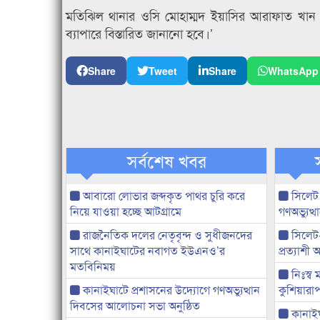
মতিঝিল থানার ওসি মোহাম্মদ ইয়াসির আরাফাত খান ব
ব্যাপারে বিস্তারিত জানানো হবে।’
Share
Tweet
Share
WhatsApp
সর্বশেষ খবর
আবারো লোভার জব্দকৃত পাথর চুরি করে
সিলেট
নিয়ে যাওয়া হচ্ছে আটগ্রামে
গণঅভ্যুত
রাজনৈতিক দলের নেতৃবৃন্দ ও সুধীজনদের
সিলেট
সাথে কানাইঘাটের নবাগত ইউএনও’র
প্রত্যাশ
মতবিনিময়
নিঃস্ব 
কানাইঘাটে প্রশাসনের উদ্যোগে গণঅভ্যুত্থান
কুশিয়ারাপ
দিবসের আলোচনা সভা অনুষ্ঠিত
কানাইঘা