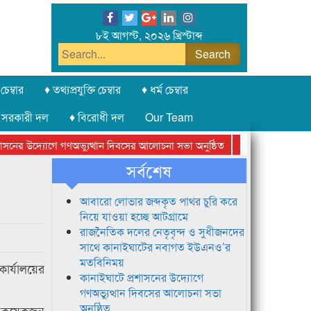
৮ই আগস্ট, ২০২৬ খ্রিস্টাব্দ
চেম্বার
♦ তথ্যপ্রযুক্তি চেম্বার
♦ ধর্ম চেম্বার
 সরকারী দল
♦ বিরোধী দল
Our Team
নের উদ্যোগে গণঅভ্যুত্থান দিবসের আলোচনা সভা অনুষ্ঠিত
সিলেট অনলাইন প্রেসক
সর্বশেষ
আবারো লোভার জব্দকৃত পাথর চুরি করে
নিয়ে যাওয়া হচ্ছে আটগ্রামে
রাজনৈতিক দলের নেতৃবৃন্দ ও সুধীজনদের
সাথে কানাইঘাটের নবাগত ইউএনও’র
মতবিনিময়
ার্যালয়ের
কানাইঘাটে প্রশাসনের উদ্যোগে
গণঅভ্যুত্থান দিবসের আলোচনা সভা
অনুষ্ঠিত
য় কয়েকজন