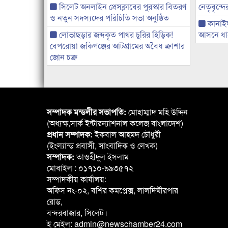
সিলেট অনলাইন প্রেসক্লাবের পুরস্কার বিতরণ
নেতৃবৃন্দ
ও নতুন সদস্যদের পরিচিতি সভা অনুষ্ঠিত
কানাই
লোভাছড়ার জব্দকৃত পাথর চুরির হিড়িক!
আসনে ধানে
বেপরোয়া জকিগঞ্জের আটগ্রামের অবৈধ ক্রাশার
জোন চক্র
সম্পাদক মন্ডলীর সভাপতি:
মোহাম্মাদ মহি উদ্দিন
(অধ্যক্ষ,সার্ক ইন্টারন্যাশনাল কলেজ বাংলাদেশ)
প্রধান সম্পাদক:
ইকবাল আহমদ চৌধুরী
(ইংল্যান্ড প্রবাসী, সাংবাদিক ও লেখক)
সম্পাদক:
তাওহীদুল ইসলাম
মোবাইল : ০১৭১০-৯৯৩৫৭২
সম্পাদকীয় কার্যালয়:
অফিস নং-০২, বশির কমপ্লেক্স, লালদিঘীরপার
রোড,
বন্দরবাজার, সিলেট।
ই মেইল: admin@newschamber24.com