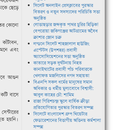
সিলেট অনলাইন প্রেসক্লাবের পুরস্কার
াকে ছেড়ে
বিতরণ ও নতুন সদস্যদের পরিচিতি সভা
অনুষ্ঠিত
হতের কোনো
লোভাছড়ার জব্দকৃত পাথর চুরির হিড়িক!
বেপরোয়া জকিগঞ্জের আটগ্রামের অবৈধ
ক্রাশার জোন চক্র
 কাঁটাবন,
লন্ডনে সিলেট শাহজালাল হাউজিং
ামনে এবং
এস্টেটস (উপশহর) প্রবাসী
অ্যাসোসিয়েশনের সভা অনুষ্ঠিত
কাতারে সড়ক দুর্ঘটনায় নিহত
কানাইঘাটের প্রবাসী পাঁচ পরিবারকে
খেলাফত মজলিসের নগদ সহায়তা
াবে আগুন
বিএনপি সকল ধর্মের মানুষের সমান
অধিকার ও ধর্মীয় মুল্যবোধে বিশ্বাসী:
একটি বাসে
আবুল কাহের চৌ: শামিম
রাজা গিরিশচন্দ্র স্কুলে বার্ষিক ক্রীড়া
প্রতিযোগিতার পুরস্কার বিতরণ সম্পন্ন
সেন্টারের
সিলেটে বাংলাদেশ গ্রুপ থিয়েটার
হত হয়নি।
ফেডারেশানের বিভাগীয় অভিনয় কর্মশালা
সম্পন্ন