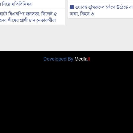
ের নিয়ে মতিবিনিময়
ভয়াবহ ভূমিকম্পে কেঁপে উঠেছে র
ঘাটে বিএনপির জনসভা: সিলেট-৫
ঢাকা, নিহত ৩
র শীষের প্রার্থী চান নেতাকর্মীরা
Developed By
Media
it