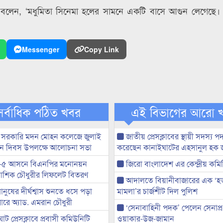
লেন, ‘মধুমিতা সিনেমা হলের সামনে একটি বাসে আগুন লেগেছে। স
Messenger
Copy Link
সর্বাধিক পঠিত খবর
এই বিভাগের আরো 
 সরকারি মদন মোহন কলেজে জুলাই
জাতীয় প্রেসক্লাবের স্থায়ী সদস্য প
্থান দিবস উপলক্ষে আলোচনা সভা
করেছেন কানাইঘাটের এহসানুল হক 
-৫ আসনে বিএনপির মনোনয়ন
জিরো বাংলাদেশ এর কেন্দ্রীয় কমি
ী আশিক চৌধুরীর লিফলেট বিতরণ
আদালতে বিয়ানীবাজারের এক ‘হত্য
মানুষের দীর্ঘশ্বাস শুনতে ধসে পড়া
মামলা’র চার্জশীট দিল পুলিশ
ারে অ্যাড. এমরান চৌধুরী
‘সেনাবাহিনী পদক’ পেলেন সেনাপ্
ট প্রেসক্লাবে প্রবাসী কমিউনিটি
ওয়াকার-উজ-জামান