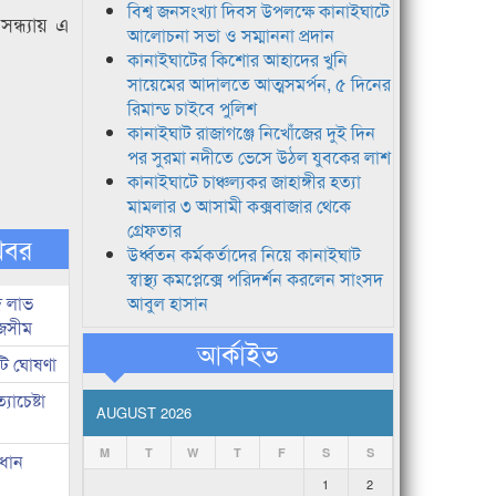
বিশ্ব জনসংখ্যা দিবস উপলক্ষে কানাইঘাটে
ন্ধ্যায় এ
আলোচনা সভা ও সম্মাননা প্রদান
কানাইঘাটের কিশোর আহাদের খুনি
সায়েমের আদালতে আত্মসমর্পন, ৫ দিনের
রিমান্ড চাইবে পুলিশ
কানাইঘাট রাজাগঞ্জে নিখোঁজের দুই দিন
পর সুরমা নদীতে ভেসে উঠল যুবকের লাশ
কানাইঘাটে চাঞ্চল্যকর জাহাঙ্গীর হত্যা
মামলার ৩ আসামী কক্সবাজার থেকে
গ্রেফতার
খবর
উর্ধ্বতন কর্মকর্তাদের নিয়ে কানাইঘাট
স্বাস্থ্য কমপ্লেক্সে পরিদর্শন করলেন সাংসদ
দ লাভ
আবুল হাসান
জসীম
আর্কাইভ
টি ঘোষণা
াচেষ্টা
AUGUST 2026
M
T
W
T
F
S
S
রধান
1
2