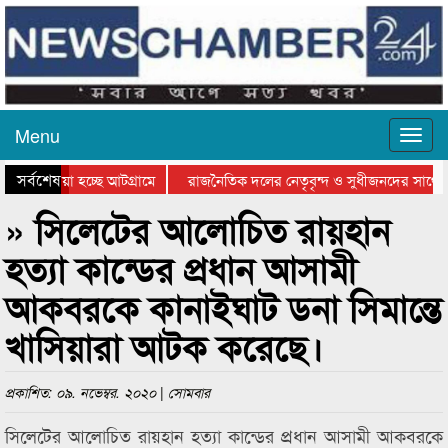
Menu
সর্বশেষ
িয়ে যাওয়া হচ্ছে আটগ্রামে
রাজনৈতিক দলের নেতৃবৃন্দ ও সুধীজনদের সাথে 
তিযোগিতার পুরস্কার বিতরণ সম্পন্ন
সিলেটে বাংলাদেশ গ্রুপ থিয়েটার ফেডারেশানের ব
» সিলেটের আলোচিত রায়হান
হত্যা কান্ডের প্রধান আসামী
আকবরকে কানাইঘাট ডনা সিমান্তে
খাসিয়ারা আটক করেছে।
প্রকাশিত: ০৯. নভেম্বর. ২০২০ | সোমবার
সিলেটের আলোচিত রায়হান হত্যা কান্ডের প্রধান আসামী আকবরকে