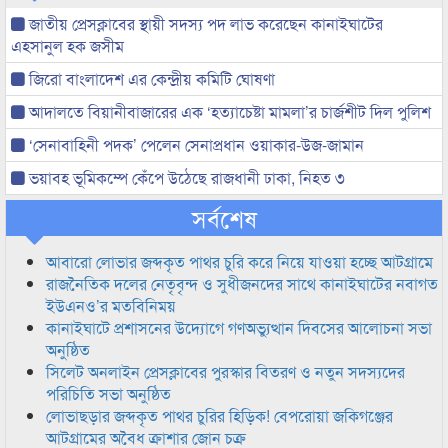
জাতীয় প্রেসক্লাবের স্থায়ী সদস্য পদ লাভ করেছেন কানাইঘাটের
এহসানুল হক জসীম
জিরো বাংলাদেশ এর কেন্দ্রীয় কমিটি ঘোষণা
আদালতে বিয়ানীবাজারের এক ‘হত্যাচেষ্টা মামলা’র চার্জশীট দিল পুলিশ
‘সেনাবাহিনী পদক’ পেলেন সেনাপ্রধান ওয়াকার-উজ-জামান
ভয়াবহ ভূমিকম্পে কেঁপে উঠেছে রাজধানী ঢাকা, নিহত ৩
সর্বশেষ
আবারো লোভার জব্দকৃত পাথর চুরি করে নিয়ে যাওয়া হচ্ছে আটগ্রামে
রাজনৈতিক দলের নেতৃবৃন্দ ও সুধীজনদের সাথে কানাইঘাটের নবাগত
ইউএনও’র মতবিনিময়
কানাইঘাটে প্রশাসনের উদ্যোগে গণঅভ্যুত্থান দিবসের আলোচনা সভা
অনুষ্ঠিত
সিলেট অনলাইন প্রেসক্লাবের পুরস্কার বিতরণ ও নতুন সদস্যদের
পরিচিতি সভা অনুষ্ঠিত
লোভাছড়ার জব্দকৃত পাথর চুরির হিড়িক! বেপরোয়া জকিগঞ্জের
আটগ্রামের অবৈধ ক্রাশার জোন চক্র