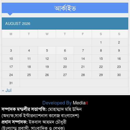
আর্কাইভ
AUGUST 2026
M
T
W
T
F
S
S
1
2
3
4
5
6
7
8
9
10
11
12
13
14
15
16
17
18
19
20
21
22
23
24
25
26
27
28
29
30
31
« Jul
Developed By
Media
it
সম্পাদক মন্ডলীর সভাপতি:
মোহাম্মাদ মহি উদ্দিন
(অধ্যক্ষ,সার্ক ইন্টারন্যাশনাল কলেজ বাংলাদেশ)
প্রধান সম্পাদক:
ইকবাল আহমদ চৌধুরী
(ইংল্যান্ড প্রবাসী, সাংবাদিক ও লেখক)