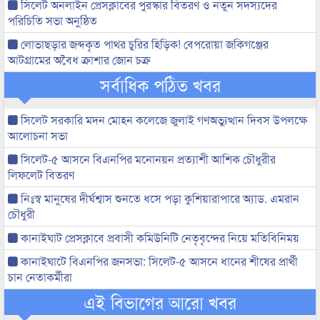
সিলেট অনলাইন প্রেসক্লাবের পুরস্কার বিতরণ ও নতুন সদস্যদের
পরিচিতি সভা অনুষ্ঠিত
লোভাছড়ার জব্দকৃত পাথর চুরির হিড়িক! বেপরোয়া জকিগঞ্জের
আটগ্রামের অবৈধ ক্রাশার জোন চক্র
সর্বাধিক পঠিত খবর
সিলেট সরকারি মদন মোহন কলেজে জুলাই গণঅভ্যুত্থান দিবস উপলক্ষে
আলোচনা সভা
সিলেট-৫ আসনে বিএনপির মনোনয়ন প্রত্যাশী আশিক চৌধুরীর
লিফলেট বিতরণ
নিঃস্ব মানুষের দীর্ঘশ্বাস শুনতে ধসে পড়া কুশিয়ারাপারে অ্যাড. এমরান
চৌধুরী
কানাইঘাট প্রেসক্লাবে প্রবাসী কমিউনিটি নেতৃবৃন্দের নিয়ে মতিবিনিময়
কানাইঘাটে বিএনপির জনসভা: সিলেট-৫ আসনে ধানের শীষের প্রার্থী
চান নেতাকর্মীরা
এই বিভাগের আরো খবর