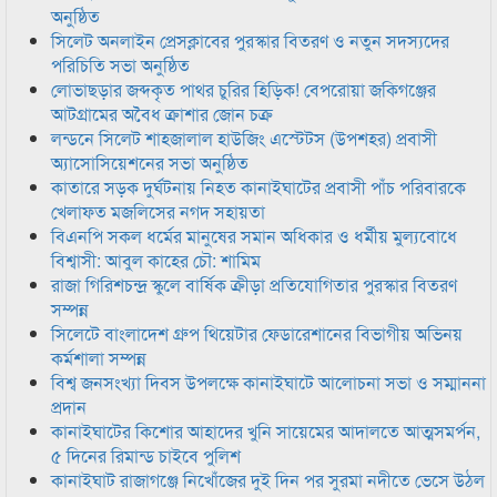
অনুষ্ঠিত
সিলেট অনলাইন প্রেসক্লাবের পুরস্কার বিতরণ ও নতুন সদস্যদের
পরিচিতি সভা অনুষ্ঠিত
লোভাছড়ার জব্দকৃত পাথর চুরির হিড়িক! বেপরোয়া জকিগঞ্জের
আটগ্রামের অবৈধ ক্রাশার জোন চক্র
লন্ডনে সিলেট শাহজালাল হাউজিং এস্টেটস (উপশহর) প্রবাসী
অ্যাসোসিয়েশনের সভা অনুষ্ঠিত
কাতারে সড়ক দুর্ঘটনায় নিহত কানাইঘাটের প্রবাসী পাঁচ পরিবারকে
খেলাফত মজলিসের নগদ সহায়তা
বিএনপি সকল ধর্মের মানুষের সমান অধিকার ও ধর্মীয় মুল্যবোধে
বিশ্বাসী: আবুল কাহের চৌ: শামিম
রাজা গিরিশচন্দ্র স্কুলে বার্ষিক ক্রীড়া প্রতিযোগিতার পুরস্কার বিতরণ
সম্পন্ন
সিলেটে বাংলাদেশ গ্রুপ থিয়েটার ফেডারেশানের বিভাগীয় অভিনয়
কর্মশালা সম্পন্ন
বিশ্ব জনসংখ্যা দিবস উপলক্ষে কানাইঘাটে আলোচনা সভা ও সম্মাননা
প্রদান
কানাইঘাটের কিশোর আহাদের খুনি সায়েমের আদালতে আত্মসমর্পন,
৫ দিনের রিমান্ড চাইবে পুলিশ
কানাইঘাট রাজাগঞ্জে নিখোঁজের দুই দিন পর সুরমা নদীতে ভেসে উঠল