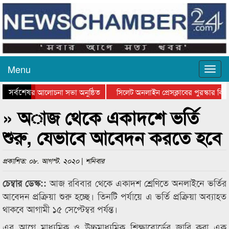
Menu
সর্বশেষ
থান দিবসের আলোচনা সভা অনুষ্ঠিত
সিলেট অনলাইন প্রেসক্লাবের পুরস্কার বিতরণ
 আলোচনা সভা ও সম্মাননা প্রদান
কানাইঘাটের কিশোর আহাদের খুনি সায়েমের আ
» অাজ থেকে একাদশে ভর্তি
শুরু, যেভাবে আবেদন করতে হবে
প্রকাশিত: ০৮. আগস্ট. ২০২০ | শনিবার
আজ রবিবার থেকে একাদশ শ্রেণিতে অনলাইনে ভর্তির
চেম্বার ডেস্ক::
আবেদন প্রক্রিয়া শুরু হচ্ছে। তিনটি পর্যায়ে এ ভর্তি প্রক্রিয়া অব্যাহত
থাকবে আগামী ১৫ সেপ্টেম্বর পর্যন্ত।
এর আগে মাধ্যমিক ও উচ্চমাধ্যমিক শিক্ষাবোর্ডের জারি করা এক