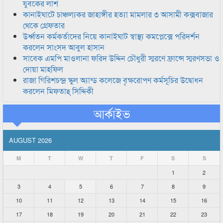
যুবকের লাশ
কানাইঘাটে চাঞ্চল্যকর জাহাঙ্গীর হত্যা মামলার ৩ আসামী কক্সবাজার
থেকে গ্রেফতার
উর্ধ্বতন কর্মকর্তাদের নিয়ে কানাইঘাট স্বাস্থ্য কমপ্লেক্সে পরিদর্শন
করলেন সাংসদ আবুল হাসান
সাবেক এমপি মাওলানা ফরিদ উদ্দিন চৌধুরী স্মরণে ফ্রান্সে স্মরণসভা ও
দোয়া মাহফিল
রাজা গিরিশচন্দ্র স্কুল অ্যান্ড কলেজে বৃক্ষরোপণ কর্মসূচির উদ্বোধন
করলেন মিফতাহ্ সিদ্দিকী
আর্কাইভ
AUGUST 2026
M
T
W
T
F
S
S
1
2
3
4
5
6
7
8
9
10
11
12
13
14
15
16
17
18
19
20
21
22
23