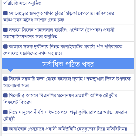
পরিচিতি সভা অনুষ্ঠিত
লোভাছড়ার জব্দকৃত পাথর চুরির হিড়িক! বেপরোয়া জকিগঞ্জের
আটগ্রামের অবৈধ ক্রাশার জোন চক্র
লন্ডনে সিলেট শাহজালাল হাউজিং এস্টেটস (উপশহর) প্রবাসী
অ্যাসোসিয়েশনের সভা অনুষ্ঠিত
কাতারে সড়ক দুর্ঘটনায় নিহত কানাইঘাটের প্রবাসী পাঁচ পরিবারকে
খেলাফত মজলিসের নগদ সহায়তা
সর্বাধিক পঠিত খবর
সিলেট সরকারি মদন মোহন কলেজে জুলাই গণঅভ্যুত্থান দিবস উপলক্ষে
আলোচনা সভা
সিলেট-৫ আসনে বিএনপির মনোনয়ন প্রত্যাশী আশিক চৌধুরীর
লিফলেট বিতরণ
নিঃস্ব মানুষের দীর্ঘশ্বাস শুনতে ধসে পড়া কুশিয়ারাপারে অ্যাড. এমরান
চৌধুরী
কানাইঘাট প্রেসক্লাবে প্রবাসী কমিউনিটি নেতৃবৃন্দের নিয়ে মতিবিনিময়