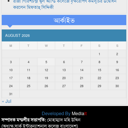
রাজা গিরিশচন্দ্র স্কুল অ্যান্ড কলেজে বৃক্ষরোপণ কর্মসূচির উদ্বোধন
করলেন মিফতাহ্ সিদ্দিকী
আর্কাইভ
AUGUST 2026
M
T
W
T
F
S
S
1
2
3
4
5
6
7
8
9
10
11
12
13
14
15
16
17
18
19
20
21
22
23
24
25
26
27
28
29
30
31
« Jul
Developed By
Media
it
সম্পাদক মন্ডলীর সভাপতি:
মোহাম্মাদ মহি উদ্দিন
(অধ্যক্ষ,সার্ক ইন্টারন্যাশনাল কলেজ বাংলাদেশ)