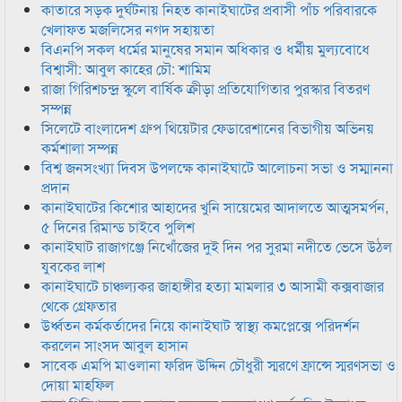
কাতারে সড়ক দুর্ঘটনায় নিহত কানাইঘাটের প্রবাসী পাঁচ পরিবারকে
খেলাফত মজলিসের নগদ সহায়তা
বিএনপি সকল ধর্মের মানুষের সমান অধিকার ও ধর্মীয় মুল্যবোধে
বিশ্বাসী: আবুল কাহের চৌ: শামিম
রাজা গিরিশচন্দ্র স্কুলে বার্ষিক ক্রীড়া প্রতিযোগিতার পুরস্কার বিতরণ
সম্পন্ন
সিলেটে বাংলাদেশ গ্রুপ থিয়েটার ফেডারেশানের বিভাগীয় অভিনয়
কর্মশালা সম্পন্ন
বিশ্ব জনসংখ্যা দিবস উপলক্ষে কানাইঘাটে আলোচনা সভা ও সম্মাননা
প্রদান
কানাইঘাটের কিশোর আহাদের খুনি সায়েমের আদালতে আত্মসমর্পন,
৫ দিনের রিমান্ড চাইবে পুলিশ
কানাইঘাট রাজাগঞ্জে নিখোঁজের দুই দিন পর সুরমা নদীতে ভেসে উঠল
যুবকের লাশ
কানাইঘাটে চাঞ্চল্যকর জাহাঙ্গীর হত্যা মামলার ৩ আসামী কক্সবাজার
থেকে গ্রেফতার
উর্ধ্বতন কর্মকর্তাদের নিয়ে কানাইঘাট স্বাস্থ্য কমপ্লেক্সে পরিদর্শন
করলেন সাংসদ আবুল হাসান
সাবেক এমপি মাওলানা ফরিদ উদ্দিন চৌধুরী স্মরণে ফ্রান্সে স্মরণসভা ও
দোয়া মাহফিল