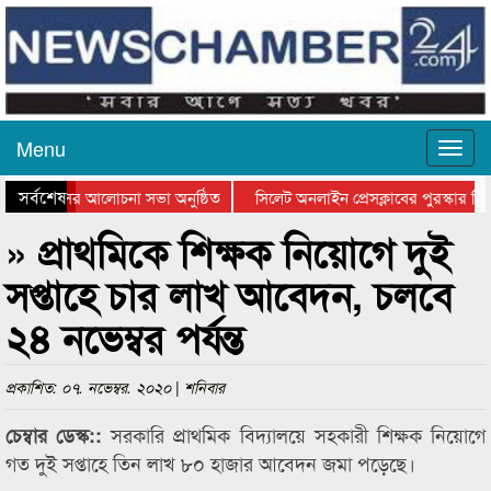
Menu
সর্বশেষ
ত্থান দিবসের আলোচনা সভা অনুষ্ঠিত
সিলেট অনলাইন প্রেসক্লাবের পুরস্কার বিত
ে আলোচনা সভা ও সম্মাননা প্রদান
কানাইঘাটের কিশোর আহাদের খুনি সায়েমের
» প্রাথমিকে শিক্ষক নিয়োগে দুই
সপ্তাহে চার লাখ আবেদন, চলবে
২৪ নভেম্বর পর্যন্ত
প্রকাশিত: ০৭. নভেম্বর. ২০২০ | শনিবার
সরকারি প্রাথমিক বিদ্যালয়ে সহকারী শিক্ষক নিয়োগে
চেম্বার ডেস্ক::
গত দুই সপ্তাহে তিন লাখ ৮০ হাজার আবেদন জমা পড়েছে।