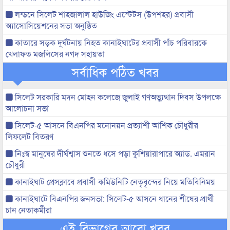
লন্ডনে সিলেট শাহজালাল হাউজিং এস্টেটস (উপশহর) প্রবাসী
অ্যাসোসিয়েশনের সভা অনুষ্ঠিত
কাতারে সড়ক দুর্ঘটনায় নিহত কানাইঘাটের প্রবাসী পাঁচ পরিবারকে
খেলাফত মজলিসের নগদ সহায়তা
সর্বাধিক পঠিত খবর
সিলেট সরকারি মদন মোহন কলেজে জুলাই গণঅভ্যুত্থান দিবস উপলক্ষে
আলোচনা সভা
সিলেট-৫ আসনে বিএনপির মনোনয়ন প্রত্যাশী আশিক চৌধুরীর
লিফলেট বিতরণ
নিঃস্ব মানুষের দীর্ঘশ্বাস শুনতে ধসে পড়া কুশিয়ারাপারে অ্যাড. এমরান
চৌধুরী
কানাইঘাট প্রেসক্লাবে প্রবাসী কমিউনিটি নেতৃবৃন্দের নিয়ে মতিবিনিময়
কানাইঘাটে বিএনপির জনসভা: সিলেট-৫ আসনে ধানের শীষের প্রার্থী
চান নেতাকর্মীরা
এই বিভাগের আরো খবর