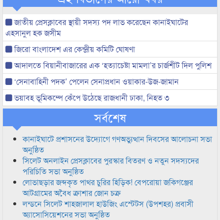
জাতীয় প্রেসক্লাবের স্থায়ী সদস্য পদ লাভ করেছেন কানাইঘাটের
এহসানুল হক জসীম
জিরো বাংলাদেশ এর কেন্দ্রীয় কমিটি ঘোষণা
আদালতে বিয়ানীবাজারের এক ‘হত্যাচেষ্টা মামলা’র চার্জশীট দিল পুলিশ
‘সেনাবাহিনী পদক’ পেলেন সেনাপ্রধান ওয়াকার-উজ-জামান
ভয়াবহ ভূমিকম্পে কেঁপে উঠেছে রাজধানী ঢাকা, নিহত ৩
সর্বশেষ
কানাইঘাটে প্রশাসনের উদ্যোগে গণঅভ্যুত্থান দিবসের আলোচনা সভা
অনুষ্ঠিত
সিলেট অনলাইন প্রেসক্লাবের পুরস্কার বিতরণ ও নতুন সদস্যদের
পরিচিতি সভা অনুষ্ঠিত
লোভাছড়ার জব্দকৃত পাথর চুরির হিড়িক! বেপরোয়া জকিগঞ্জের
আটগ্রামের অবৈধ ক্রাশার জোন চক্র
লন্ডনে সিলেট শাহজালাল হাউজিং এস্টেটস (উপশহর) প্রবাসী
অ্যাসোসিয়েশনের সভা অনুষ্ঠিত