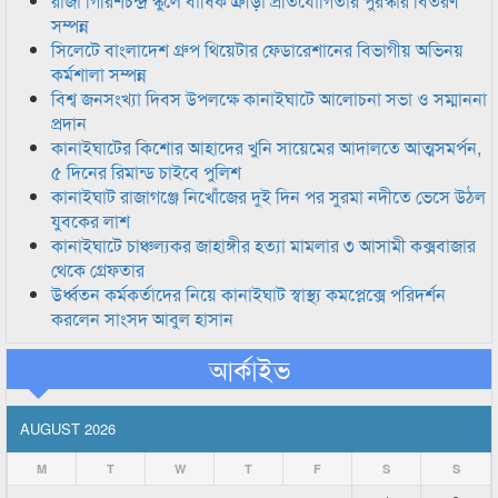
রাজা গিরিশচন্দ্র স্কুলে বার্ষিক ক্রীড়া প্রতিযোগিতার পুরস্কার বিতরণ
সম্পন্ন
সিলেটে বাংলাদেশ গ্রুপ থিয়েটার ফেডারেশানের বিভাগীয় অভিনয়
কর্মশালা সম্পন্ন
বিশ্ব জনসংখ্যা দিবস উপলক্ষে কানাইঘাটে আলোচনা সভা ও সম্মাননা
প্রদান
কানাইঘাটের কিশোর আহাদের খুনি সায়েমের আদালতে আত্মসমর্পন,
৫ দিনের রিমান্ড চাইবে পুলিশ
কানাইঘাট রাজাগঞ্জে নিখোঁজের দুই দিন পর সুরমা নদীতে ভেসে উঠল
যুবকের লাশ
কানাইঘাটে চাঞ্চল্যকর জাহাঙ্গীর হত্যা মামলার ৩ আসামী কক্সবাজার
থেকে গ্রেফতার
উর্ধ্বতন কর্মকর্তাদের নিয়ে কানাইঘাট স্বাস্থ্য কমপ্লেক্সে পরিদর্শন
করলেন সাংসদ আবুল হাসান
আর্কাইভ
AUGUST 2026
M
T
W
T
F
S
S