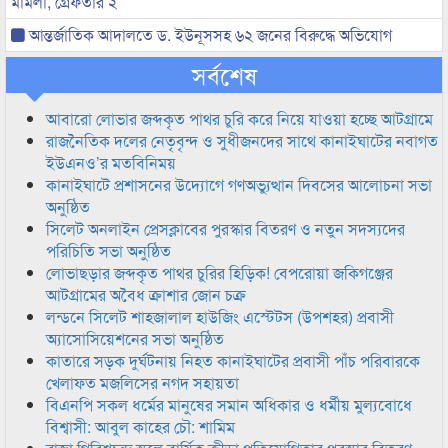
মামলা, গ্রেফতার ২
আন্তর্জাতিক আদালতে ড. ইউনূসসহ ৬২ জনের বিরুদ্ধে অভিযোগ
সর্বশেষ
আবারো লোভার জব্দকৃত পাথর চুরি করে নিয়ে যাওয়া হচ্ছে আটগ্রামে
রাজনৈতিক দলের নেতৃবৃন্দ ও সুধীজনদের সাথে কানাইঘাটের নবাগত
ইউএনও’র মতবিনিময়
কানাইঘাটে প্রশাসনের উদ্যোগে গণঅভ্যুত্থান দিবসের আলোচনা সভা
অনুষ্ঠিত
সিলেট অনলাইন প্রেসক্লাবের পুরস্কার বিতরণ ও নতুন সদস্যদের
পরিচিতি সভা অনুষ্ঠিত
লোভাছড়ার জব্দকৃত পাথর চুরির হিড়িক! বেপরোয়া জকিগঞ্জের
আটগ্রামের অবৈধ ক্রাশার জোন চক্র
লন্ডনে সিলেট শাহজালাল হাউজিং এস্টেটস (উপশহর) প্রবাসী
অ্যাসোসিয়েশনের সভা অনুষ্ঠিত
কাতারে সড়ক দুর্ঘটনায় নিহত কানাইঘাটের প্রবাসী পাঁচ পরিবারকে
খেলাফত মজলিসের নগদ সহায়তা
বিএনপি সকল ধর্মের মানুষের সমান অধিকার ও ধর্মীয় মুল্যবোধে
বিশ্বাসী: আবুল কাহের চৌ: শামিম