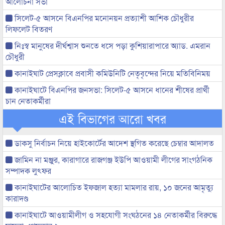
আলোচনা সভা
সিলেট-৫ আসনে বিএনপির মনোনয়ন প্রত্যাশী আশিক চৌধুরীর
লিফলেট বিতরণ
নিঃস্ব মানুষের দীর্ঘশ্বাস শুনতে ধসে পড়া কুশিয়ারাপারে অ্যাড. এমরান
চৌধুরী
কানাইঘাট প্রেসক্লাবে প্রবাসী কমিউনিটি নেতৃবৃন্দের নিয়ে মতিবিনিময়
কানাইঘাটে বিএনপির জনসভা: সিলেট-৫ আসনে ধানের শীষের প্রার্থী
চান নেতাকর্মীরা
এই বিভাগের আরো খবর
ডাকসু নির্বাচন নিয়ে হাইকোর্টের আদেশ স্থগিত করেছে চেম্বার আদালত
জামিন না মঞ্জুর, কারাগারে রাজগঞ্জ ইউপি আওয়ামী লীগের সাংগঠনিক
সম্পাদক লুৎফর
কানাইঘাটের আলোচিত ইফজাল হত্যা মামলার রায়, ১০ জনের আমৃত্যু
কারাদণ্ড
কানাইঘাটে আওয়ামীলীগ ও সহযোগী সংঘঠনের ১৪ নেতাকর্মীর বিরুদ্ধে