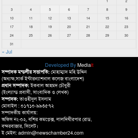
1
2
3
4
5
6
7
8
9
10
11
12
13
14
15
16
17
18
19
20
21
22
23
24
25
26
27
28
29
30
31
« Jul
Developed By
Media
it
সম্পাদক মন্ডলীর সভাপতি:
মোহাম্মাদ মহি উদ্দিন
(অধ্যক্ষ,সার্ক ইন্টারন্যাশনাল কলেজ বাংলাদেশ)
প্রধান সম্পাদক:
ইকবাল আহমদ চৌধুরী
(ইংল্যান্ড প্রবাসী, সাংবাদিক ও লেখক)
সম্পাদক:
তাওহীদুল ইসলাম
মোবাইল : ০১৭১০-৯৯৩৫৭২
সম্পাদকীয় কার্যালয়:
অফিস নং-০২, বশির কমপ্লেক্স, লালদিঘীরপার রোড,
বন্দরবাজার, সিলেট।
ই মেইল: admin@newschamber24.com