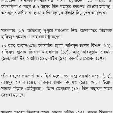
আসামিকে ৫ বছর ও ১ জনের তিন বছরের কারাদণ্ড দেওয়া হয়েছে।
অপরাধ প্রমাণিত না হওয়ায় তিনজনকে খালাস দিয়েছেন আদালত।
মঙ্গলবার (২৭ অক্টোবর) দুপুরে বরগুনার শিশু আদালতের বিচারক
হাফিজুর রহমান এ রায় ঘোষণা করেন।
১০ বছর কারাদণ্ডপ্রাপ্ত আসামিরা হলো, রাশিদুল হাসান রিশান (১৭),
রাকিবুল হাসান রিফাত হাওলাদার (১৫), আবু আবদুল্লাহ রায়হান
(১৬), অলি উল্লাহ ওলি (১৬), নাইম (১৭), তানভীর হোসেন (১৭)।
পাঁচ বছরের দণ্ডপ্রাপ্ত আসামিরা হলো, জয় চন্দ্র সরকার চন্দন (১৭),
নাজমুল হাসান (১৪), রাকিবুল হাসান নিয়ামত (১৫), মো. সাইয়েদ
মারুফ বিল্লাহ (মহিবুল্লাহ)। প্রিন্স মোল্লাকে (১৫) তিন বছরের সাজা
দেওয়া হয়েছে।
খালাস পাওয়া তিনজন হলো, মারুফ মল্লিক (১৭), রাতুল সিকদার