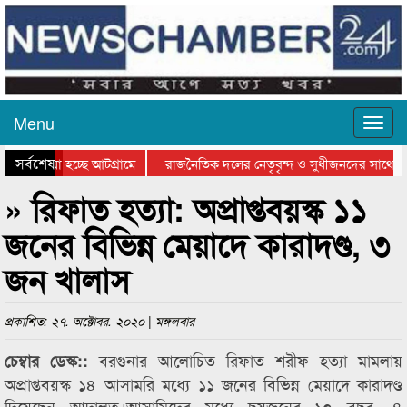
Menu
সর্বশেষ
ে যাওয়া হচ্ছে আটগ্রামে
রাজনৈতিক দলের নেতৃবৃন্দ ও সুধীজনদের সাথে ক
যোগিতার পুরস্কার বিতরণ সম্পন্ন
সিলেটে বাংলাদেশ গ্রুপ থিয়েটার ফেডারেশানের বিভ
» রিফাত হত্যা: অপ্রাপ্তবয়স্ক ১১
জনের বিভিন্ন মেয়াদে কারাদণ্ড, ৩
জন খালাস
প্রকাশিত: ২৭. অক্টোবর. ২০২০ | মঙ্গলবার
বরগুনার আলোচিত রিফাত শরীফ হত্যা মামলায়
চেম্বার ডেস্ক::
অপ্রাপ্তবয়স্ক ১৪ আসামরি মধ্যে ১১ জনের বিভিন্ন মেয়াদে কারাদণ্ড
দিয়েছেন আদালত।আসামিদের মধ‌্যে ছয়জনের ১০ বছর, ৪