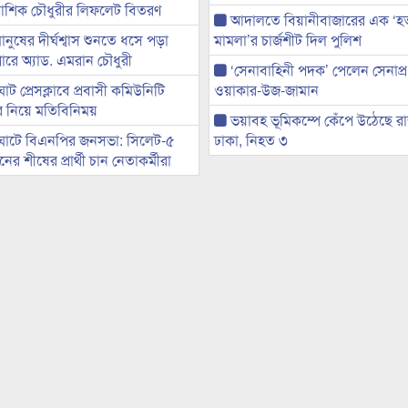
ী আশিক চৌধুরীর লিফলেট বিতরণ
আদালতে বিয়ানীবাজারের এক ‘হত্য
মানুষের দীর্ঘশ্বাস শুনতে ধসে পড়া
মামলা’র চার্জশীট দিল পুলিশ
ারে অ্যাড. এমরান চৌধুরী
‘সেনাবাহিনী পদক’ পেলেন সেনাপ্
ট প্রেসক্লাবে প্রবাসী কমিউনিটি
ওয়াকার-উজ-জামান
ের নিয়ে মতিবিনিময়
ভয়াবহ ভূমিকম্পে কেঁপে উঠেছে র
ঘাটে বিএনপির জনসভা: সিলেট-৫
ঢাকা, নিহত ৩
র শীষের প্রার্থী চান নেতাকর্মীরা