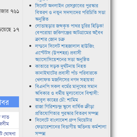
সিলেট অনলাইন প্রেসক্লাবের পুরস্কার
 হাজার ৭৬১
বিতরণ ও নতুন সদস্যদের পরিচিতি সভা
অনুষ্ঠিত
লোভাছড়ার জব্দকৃত পাথর চুরির হিড়িক!
ড়িয়েছে ১৭
বেপরোয়া জকিগঞ্জের আটগ্রামের অবৈধ
ক্রাশার জোন চক্র
লন্ডনে সিলেট শাহজালাল হাউজিং
এস্টেটস (উপশহর) প্রবাসী
অ্যাসোসিয়েশনের সভা অনুষ্ঠিত
কাতারে সড়ক দুর্ঘটনায় নিহত
কানাইঘাটের প্রবাসী পাঁচ পরিবারকে
খেলাফত মজলিসের নগদ সহায়তা
বিএনপি সকল ধর্মের মানুষের সমান
অধিকার ও ধর্মীয় মুল্যবোধে বিশ্বাসী:
আবুল কাহের চৌ: শামিম
খবর
রাজা গিরিশচন্দ্র স্কুলে বার্ষিক ক্রীড়া
প্রতিযোগিতার পুরস্কার বিতরণ সম্পন্ন
দ লাভ
সিলেটে বাংলাদেশ গ্রুপ থিয়েটার
জসীম
ফেডারেশানের বিভাগীয় অভিনয় কর্মশালা
সম্পন্ন
টি ঘোষণা