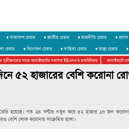
♦ সারাদেশ চেম্বার
♦ জাতীয় চেম্বার
♦ রাজনীতি চেম্বার
♦ প্রবাস 
লা চেম্বার
♦ বিনোদন চেম্বার
♦ সাহিত্য চেম্বার
♦ স্বাস্থ্য চেম্বার
♦
 সুধীজনদের সাথে কানাইঘাটের নবাগত ইউএনও’র মতবিনিময়
কানাইঘাটে প্রশা
েটার ফেডারেশানের বিভাগীয় অভিনয় কর্মশালা সম্পন্ন
একদিনে ৫২ হাজারের বেশি করোনা রো
্ড তৈরি হয়েছে। গত ২৪ ঘণ্টায় নতুন করে ৫২ হাজার ১০ জন করোনায়
ারেরও বেশি লোক করোনায় সংক্রমিত হলো।