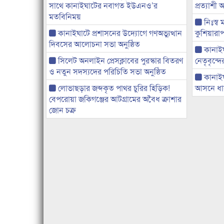
সাথে কানাইঘাটের নবাগত ইউএনও’র
প্রত্যাশ
মতবিনিময়
নিঃস্ব 
কানাইঘাটে প্রশাসনের উদ্যোগে গণঅভ্যুত্থান
কুশিয়ারাপ
দিবসের আলোচনা সভা অনুষ্ঠিত
কানাইঘা
সিলেট অনলাইন প্রেসক্লাবের পুরস্কার বিতরণ
নেতৃবৃন্দ
ও নতুন সদস্যদের পরিচিতি সভা অনুষ্ঠিত
কানাই
লোভাছড়ার জব্দকৃত পাথর চুরির হিড়িক!
আসনে ধানে
বেপরোয়া জকিগঞ্জের আটগ্রামের অবৈধ ক্রাশার
জোন চক্র