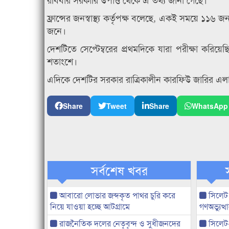
ফ্রান্সের জনস্বাস্থ্য কর্তৃপক্ষ বলেছে, একই সময়ে ১১
জনে।
দেশটিতে সেপ্টেম্বরের প্রথমদিকে যারা পরীক্ষা করিয়
শতাংশে।
এদিকে দেশটির সরকার রাত্রিকালীন কারফিউ জারির এ
Share
Tweet
Share
WhatsApp
সর্বশেষ খবর
আবারো লোভার জব্দকৃত পাথর চুরি করে
সিলেট
নিয়ে যাওয়া হচ্ছে আটগ্রামে
গণঅভ্যুত
রাজনৈতিক দলের নেতৃবৃন্দ ও সুধীজনদের
সিলেট