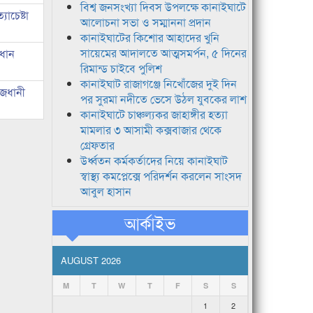
বিশ্ব জনসংখ্যা দিবস উপলক্ষে কানাইঘাটে
াচেষ্টা
আলোচনা সভা ও সম্মাননা প্রদান
কানাইঘাটের কিশোর আহাদের খুনি
সায়েমের আদালতে আত্মসমর্পন, ৫ দিনের
রধান
রিমান্ড চাইবে পুলিশ
কানাইঘাট রাজাগঞ্জে নিখোঁজের দুই দিন
াজধানী
পর সুরমা নদীতে ভেসে উঠল যুবকের লাশ
কানাইঘাটে চাঞ্চল্যকর জাহাঙ্গীর হত্যা
মামলার ৩ আসামী কক্সবাজার থেকে
গ্রেফতার
উর্ধ্বতন কর্মকর্তাদের নিয়ে কানাইঘাট
স্বাস্থ্য কমপ্লেক্সে পরিদর্শন করলেন সাংসদ
আবুল হাসান
আর্কাইভ
AUGUST 2026
M
T
W
T
F
S
S
1
2