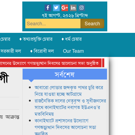
৭ই আগস্ট, ২০২৬ খ্রিস্টাব্দ
চেম্বার
♦ তথ্যপ্রযুক্তি চেম্বার
♦ ধর্ম চেম্বার
 সরকারী দল
♦ বিরোধী দল
Our Team
সনের উদ্যোগে গণঅভ্যুত্থান দিবসের আলোচনা সভা অনুষ্ঠিত
সিলেট অনলাইন প্রেস
সর্বশেষ
গী
আবারো লোভার জব্দকৃত পাথর চুরি করে
নিয়ে যাওয়া হচ্ছে আটগ্রামে
রাজনৈতিক দলের নেতৃবৃন্দ ও সুধীজনদের
সাথে কানাইঘাটের নবাগত ইউএনও’র
মতবিনিময়
 আক্রান্ত
কানাইঘাটে প্রশাসনের উদ্যোগে
গণঅভ্যুত্থান দিবসের আলোচনা সভা
অনুষ্ঠিত