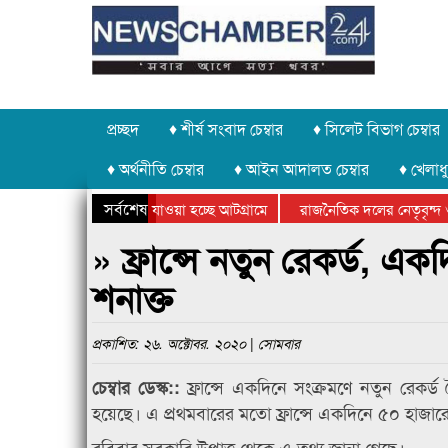
প্রচ্ছদ
♦ শীর্ষ সংবাদ চেম্বার
♦ সিলেট বিভাগ চেম্বার
♦ অর্থনীতি চেম্বার
♦ আইন আদালত চেম্বার
♦ খেলাধু
সর্বশেষ
ত পাথর চুরি করে নিয়ে যাওয়া হচ্ছে আটগ্রামে
রাজনৈতিক দলের নেতৃবৃন্দ ও
ে বার্ষিক ক্রীড়া প্রতিযোগিতার পুরস্কার বিতরণ সম্পন্ন
সিলেটে বাংলাদেশ গ্রুপ থিয়
» ফ্রান্সে নতুন রেকর্ড, 
শনাক্ত
প্রকাশিত: ২৬. অক্টোবর. ২০২০ | সোমবার
ফ্রান্সে একদিনে সংক্রমণে নতুন রেকর
চেম্বার ডেস্ক::
হয়েছে। এ প্রথমবারের মতো ফ্রান্সে একদিনে ৫০ হাজ
রবিবার সরকারি উপাত্ত থেকে এ তথ্য জানা গেছে।