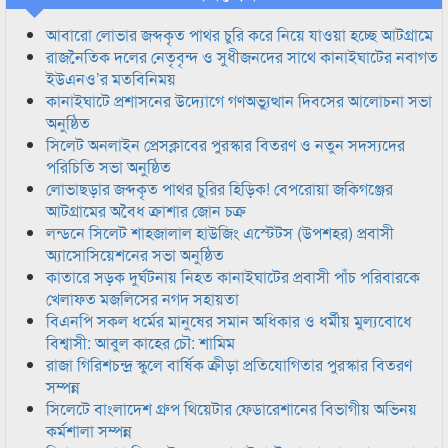
আবারো লোভার জব্দকৃত পাথর চুরি করে নিয়ে যাওয়া হচ্ছে আটগ্রামে
রাজনৈতিক দলের নেতৃবৃন্দ ও সুধীজনদের সাথে কানাইঘাটের নবাগত
ইউএনও’র মতবিনিময়
কানাইঘাটে প্রশাসনের উদ্যোগে গণঅভ্যুত্থান দিবসের আলোচনা সভা
অনুষ্ঠিত
সিলেট অনলাইন প্রেসক্লাবের পুরস্কার বিতরণ ও নতুন সদস্যদের
পরিচিতি সভা অনুষ্ঠিত
লোভাছড়ার জব্দকৃত পাথর চুরির হিড়িক! বেপরোয়া জকিগঞ্জের
আটগ্রামের অবৈধ ক্রাশার জোন চক্র
লন্ডনে সিলেট শাহজালাল হাউজিং এস্টেটস (উপশহর) প্রবাসী
অ্যাসোসিয়েশনের সভা অনুষ্ঠিত
কাতারে সড়ক দুর্ঘটনায় নিহত কানাইঘাটের প্রবাসী পাঁচ পরিবারকে
খেলাফত মজলিসের নগদ সহায়তা
বিএনপি সকল ধর্মের মানুষের সমান অধিকার ও ধর্মীয় মুল্যবোধে
বিশ্বাসী: আবুল কাহের চৌ: শামিম
রাজা গিরিশচন্দ্র স্কুলে বার্ষিক ক্রীড়া প্রতিযোগিতার পুরস্কার বিতরণ
সম্পন্ন
সিলেটে বাংলাদেশ গ্রুপ থিয়েটার ফেডারেশানের বিভাগীয় অভিনয়
কর্মশালা সম্পন্ন