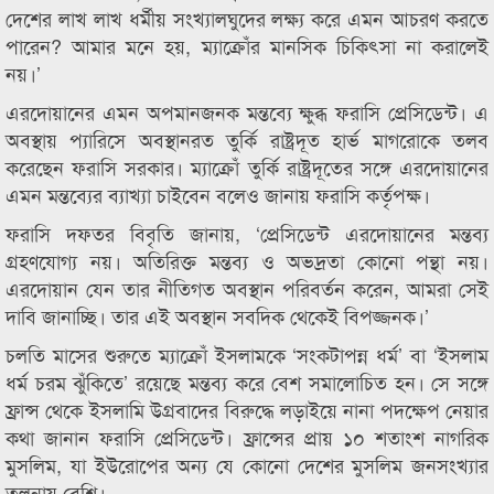
দেশের লাখ লাখ ধর্মীয় সংখ্যালঘুদের লক্ষ্য করে এমন আচরণ করতে
পারেন? আমার মনে হয়, ম্যাক্রোঁর মানসিক চিকিৎসা না করালেই
নয়।’
এরদোয়ানের এমন অপমানজনক মন্তব্যে ক্ষুব্ধ ফরাসি প্রেসিডেন্ট। এ
অবস্থায় প্যারিসে অবস্থানরত তুর্কি রাষ্ট্রদূত হার্ভ মাগরোকে তলব
করেছেন ফরাসি সরকার। ম্যাক্রোঁ তুর্কি রাষ্ট্রদূতের সঙ্গে এরদোয়ানের
এমন মন্তব্যের ব্যাখ্যা চাইবেন বলেও জানায় ফরাসি কর্তৃপক্ষ।
ফরাসি দফতর বিবৃতি জানায়, ‘প্রেসিডেন্ট এরদোয়ানের মন্তব্য
গ্রহণযোগ্য নয়। অতিরিক্ত মন্তব্য ও অভদ্রতা কোনো পন্থা নয়।
এরদোয়ান যেন তার নীতিগত অবস্থান পরিবর্তন করেন, আমরা সেই
দাবি জানাচ্ছি। তার এই অবস্থান সবদিক থেকেই বিপজ্জনক।’
চলতি মাসের শুরুতে ম্যাক্রোঁ ইসলামকে ‘সংকটাপন্ন ধর্ম’ বা ‘ইসলাম
ধর্ম চরম ঝুঁকিতে’ রয়েছে মন্তব্য করে বেশ সমালোচিত হন। সে সঙ্গে
ফ্রান্স থেকে ইসলামি উগ্রবাদের বিরুদ্ধে লড়াইয়ে নানা পদক্ষেপ নেয়ার
কথা জানান ফরাসি প্রেসিডেন্ট। ফ্রান্সের প্রায় ১০ শতাংশ নাগরিক
মুসলিম, যা ইউরোপের অন্য যে কোনো দেশের মুসলিম জনসংখ্যার
তুলনায় বেশি।