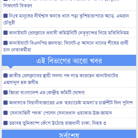
লিফলেট বিতরণ
নিঃস্ব মানুষের দীর্ঘশ্বাস শুনতে ধসে পড়া কুশিয়ারাপারে অ্যাড. এমরান
চৌধুরী
কানাইঘাট প্রেসক্লাবে প্রবাসী কমিউনিটি নেতৃবৃন্দের নিয়ে মতিবিনিময়
কানাইঘাটে বিএনপির জনসভা: সিলেট-৫ আসনে ধানের শীষের প্রার্থী
চান নেতাকর্মীরা
এই বিভাগের আরো খবর
জাতীয় প্রেসক্লাবের স্থায়ী সদস্য পদ লাভ করেছেন কানাইঘাটের
এহসানুল হক জসীম
জিরো বাংলাদেশ এর কেন্দ্রীয় কমিটি ঘোষণা
আদালতে বিয়ানীবাজারের এক ‘হত্যাচেষ্টা মামলা’র চার্জশীট দিল পুলিশ
‘সেনাবাহিনী পদক’ পেলেন সেনাপ্রধান ওয়াকার-উজ-জামান
ভয়াবহ ভূমিকম্পে কেঁপে উঠেছে রাজধানী ঢাকা, নিহত ৩
সর্বশেষ