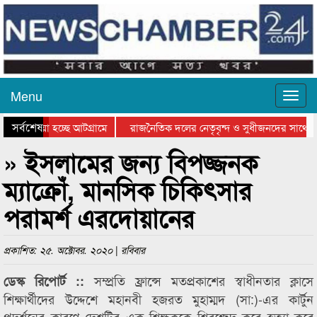
Menu
সর্বশেষ
ে যাওয়া হচ্ছে আটগ্রামে
রাজনৈতিক দলের নেতৃবৃন্দ ও সুধীজনদের সাথে ক
যোগিতার পুরস্কার বিতরণ সম্পন্ন
সিলেটে বাংলাদেশ গ্রুপ থিয়েটার ফেডারেশানের বিভ
» ইসলামের জন্য বিপজ্জনক
ম্যাক্রোঁ, মানসিক চিকিৎসার
পরামর্শ এরদোয়ানের
প্রকাশিত: ২৫. অক্টোবর. ২০২০ | রবিবার
সম্প্রতি ফ্রান্সে মতপ্রকাশের স্বাধীনতার ক্লাসে
ডেস্ক রিপোর্ট ::
শিক্ষার্থীদের উদ্দেশে মহানবী হজরত মুহাম্মদ (সা:)-এর কার্টুন
প্রদর্শনের কারণে দেশটির এক শিক্ষককে শিরশ্ছেদ করে হত্যা করে