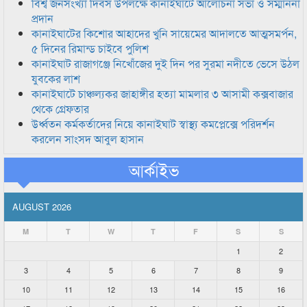
বিশ্ব জনসংখ্যা দিবস উপলক্ষে কানাইঘাটে আলোচনা সভা ও সম্মাননা
প্রদান
কানাইঘাটের কিশোর আহাদের খুনি সায়েমের আদালতে আত্মসমর্পন,
৫ দিনের রিমান্ড চাইবে পুলিশ
কানাইঘাট রাজাগঞ্জে নিখোঁজের দুই দিন পর সুরমা নদীতে ভেসে উঠল
যুবকের লাশ
কানাইঘাটে চাঞ্চল্যকর জাহাঙ্গীর হত্যা মামলার ৩ আসামী কক্সবাজার
থেকে গ্রেফতার
উর্ধ্বতন কর্মকর্তাদের নিয়ে কানাইঘাট স্বাস্থ্য কমপ্লেক্সে পরিদর্শন
করলেন সাংসদ আবুল হাসান
আর্কাইভ
AUGUST 2026
M
T
W
T
F
S
S
1
2
3
4
5
6
7
8
9
10
11
12
13
14
15
16