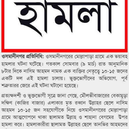
ওসমানীনগরের মোল্লাপাড়া গ্রামে এক ভয়াবহ
ওসমানীনগর প্রতিনিধি:
হামলার ঘটনা ঘটেছে। গতকাল সোমবার (৯ মার্চ) রাত আনুমানিক
৮টার দিকে নাসিম আহমদ নামক এক ব্যক্তির নেতৃত্বে ১০-১৫ জনের
একটি দল এই হামলা চালায়। ভুক্তভোগীদের অভিযোগ, পূর্ব
শত্রুতারর জেরে এই ঘটনা ঘটানো হয়েছে।
প্রত্যক্ষদর্শী ও ভুক্তভোগী সূত্রে জানা গেছে, মৌলভীবাজারের বেকামুড়া
দক্ষিণ (কাজির বাজার) এলাকার মৃত রব্বান উল্লাহর ছেলে নাসিম
আহমদ ১০-১৫ জন সহযোগীকে নিয়ে ওসমানীনগরের মোল্লাপাড়া
গ্রামে আত্মগোপনে থাকা ছালামত উল্লাহ ও শাহানা বেগমের উপর
হামলা করে। হামলাকারীরা ছালামত উল্লাহর ছেলে তানভির আহমদের