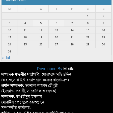
M
T
W
T
F
S
S
1
2
3
4
5
6
7
8
9
10
11
12
13
14
15
16
17
18
19
20
21
22
23
24
25
26
27
28
29
30
31
« Jul
Developed By
Media
it
সম্পাদক মন্ডলীর সভাপতি:
মোহাম্মাদ মহি উদ্দিন
(অধ্যক্ষ,সার্ক ইন্টারন্যাশনাল কলেজ বাংলাদেশ)
প্রধান সম্পাদক:
ইকবাল আহমদ চৌধুরী
(ইংল্যান্ড প্রবাসী, সাংবাদিক ও লেখক)
সম্পাদক:
তাওহীদুল ইসলাম
মোবাইল : ০১৭১০-৯৯৩৫৭২
সম্পাদকীয় কার্যালয়:
অফিস নং-০২, বশির কমপ্লেক্স, লালদিঘীরপার রোড,