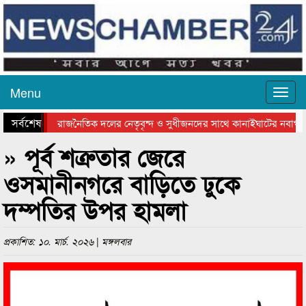
Menu
সর্বশেষ
রাজনৈতিক দলের নেতৃবৃন্দ ও সুধীজনদের সাথে কানাইঘাটের নবাগত
সিলেটে বাংলাদেশ গ্রুপ থিয়েটার ফেডারেশানের বিভাগীয় অভিনয় কর্মশাল
» পূর্ব শত্রুতার জেরে
ওসমানীনগরে বাড়িতে ঢুকে
দম্পতির উপর হামলা
প্রকাশিত: ১০. মার্চ. ২০২৬ | মঙ্গলবার