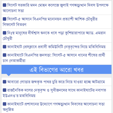
সিলেট সরকারি মদন মোহন কলেজে জুলাই গণঅভ্যুত্থান দিবস উপলক্ষে
আলোচনা সভা
সিলেট-৫ আসনে বিএনপির মনোনয়ন প্রত্যাশী আশিক চৌধুরীর
লিফলেট বিতরণ
নিঃস্ব মানুষের দীর্ঘশ্বাস শুনতে ধসে পড়া কুশিয়ারাপারে অ্যাড. এমরান
চৌধুরী
কানাইঘাট প্রেসক্লাবে প্রবাসী কমিউনিটি নেতৃবৃন্দের নিয়ে মতিবিনিময়
কানাইঘাটে বিএনপির জনসভা: সিলেট-৫ আসনে ধানের শীষের প্রার্থী
চান নেতাকর্মীরা
এই বিভাগের আরো খবর
আবারো লোভার জব্দকৃত পাথর চুরি করে নিয়ে যাওয়া হচ্ছে আটগ্রামে
রাজনৈতিক দলের নেতৃবৃন্দ ও সুধীজনদের সাথে কানাইঘাটের নবাগত
ইউএনও’র মতবিনিময়
কানাইঘাটে প্রশাসনের উদ্যোগে গণঅভ্যুত্থান দিবসের আলোচনা সভা
অনুষ্ঠিত