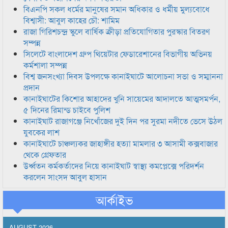
বিএনপি সকল ধর্মের মানুষের সমান অধিকার ও ধর্মীয় মুল্যবোধে
বিশ্বাসী: আবুল কাহের চৌ: শামিম
রাজা গিরিশচন্দ্র স্কুলে বার্ষিক ক্রীড়া প্রতিযোগিতার পুরস্কার বিতরণ
সম্পন্ন
সিলেটে বাংলাদেশ গ্রুপ থিয়েটার ফেডারেশানের বিভাগীয় অভিনয়
কর্মশালা সম্পন্ন
বিশ্ব জনসংখ্যা দিবস উপলক্ষে কানাইঘাটে আলোচনা সভা ও সম্মাননা
প্রদান
কানাইঘাটের কিশোর আহাদের খুনি সায়েমের আদালতে আত্মসমর্পন,
৫ দিনের রিমান্ড চাইবে পুলিশ
কানাইঘাট রাজাগঞ্জে নিখোঁজের দুই দিন পর সুরমা নদীতে ভেসে উঠল
যুবকের লাশ
কানাইঘাটে চাঞ্চল্যকর জাহাঙ্গীর হত্যা মামলার ৩ আসামী কক্সবাজার
থেকে গ্রেফতার
উর্ধ্বতন কর্মকর্তাদের নিয়ে কানাইঘাট স্বাস্থ্য কমপ্লেক্সে পরিদর্শন
করলেন সাংসদ আবুল হাসান
আর্কাইভ
AUGUST 2026