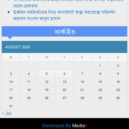
থেকে গ্রেফতার
উর্ধ্বতন কর্মকর্তাদের নিয়ে কানাইঘাট স্বাস্থ্য কমপ্লেক্সে পরিদর্শন
করলেন সাংসদ আবুল হাসান
আর্কাইভ
AUGUST 2026
M
T
W
T
F
S
S
1
2
3
4
5
6
7
8
9
10
11
12
13
14
15
16
17
18
19
20
21
22
23
24
25
26
27
28
29
30
31
« Jul
Developed By
Media
it