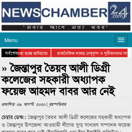
Menu
সর্বশেষ
িয়ে যাওয়া হচ্ছে আটগ্রামে
রাজনৈতিক দলের নেতৃবৃন্দ ও সুধীজনদের সাথে
তিযোগিতার পুরস্কার বিতরণ সম্পন্ন
সিলেটে বাংলাদেশ গ্রুপ থিয়েটার ফেডারেশানের ব
» জৈন্তাপুর তৈয়ব আলী ডিগ্রী
কলেজের সহকারী অধ্যাপক
ফয়েজ আহমদ বাবর আর নেই
প্রকাশিত: ০৬. আগস্ট. ২০২০ | বৃহস্পতিবার
জৈন্তাপুর তৈয়ব আলী ডিগ্রী কলেজের সহকারী অধ্যাপক
চেম্বার ডেস্ক::
ও জৈন্তাপুর উপজেলা আওয়ামী লীগের যুগ্ম সাধারণ সম্পাদক ফয়েজ
আহমদ বাবর আর নেই (ইন্নালিল্লাহি ওয়া ইন্না ইলাইহি রাজিউন)।