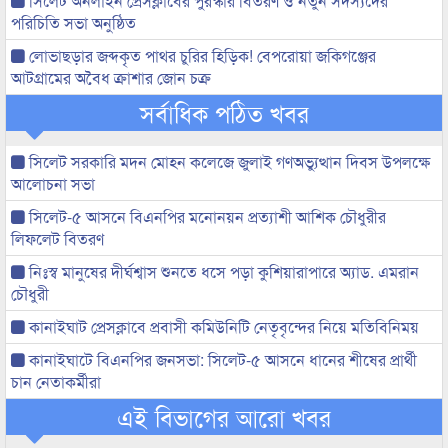
সিলেট অনলাইন প্রেসক্লাবের পুরস্কার বিতরণ ও নতুন সদস্যদের
পরিচিতি সভা অনুষ্ঠিত
লোভাছড়ার জব্দকৃত পাথর চুরির হিড়িক! বেপরোয়া জকিগঞ্জের
আটগ্রামের অবৈধ ক্রাশার জোন চক্র
সর্বাধিক পঠিত খবর
সিলেট সরকারি মদন মোহন কলেজে জুলাই গণঅভ্যুত্থান দিবস উপলক্ষে
আলোচনা সভা
সিলেট-৫ আসনে বিএনপির মনোনয়ন প্রত্যাশী আশিক চৌধুরীর
লিফলেট বিতরণ
নিঃস্ব মানুষের দীর্ঘশ্বাস শুনতে ধসে পড়া কুশিয়ারাপারে অ্যাড. এমরান
চৌধুরী
কানাইঘাট প্রেসক্লাবে প্রবাসী কমিউনিটি নেতৃবৃন্দের নিয়ে মতিবিনিময়
কানাইঘাটে বিএনপির জনসভা: সিলেট-৫ আসনে ধানের শীষের প্রার্থী
চান নেতাকর্মীরা
এই বিভাগের আরো খবর