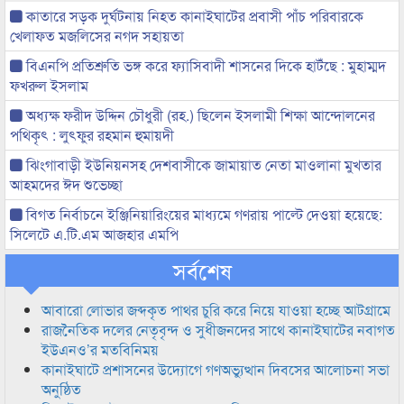
কাতারে সড়ক দুর্ঘটনায় নিহত কানাইঘাটের প্রবাসী পাঁচ পরিবারকে
খেলাফত মজলিসের নগদ সহায়তা
বিএনপি প্রতিশ্রুতি ভঙ্গ করে ফ্যাসিবাদী শাসনের দিকে হাটঁছে : মুহাম্মদ
ফখরুল ইসলাম
অধ্যক্ষ ফরীদ উদ্দিন চৌধুরী (রহ.) ছিলেন ইসলামী শিক্ষা আন্দোলনের
পথিকৃৎ : লুৎফুর রহমান হুমায়দী
ঝিংগাবাড়ী ইউনিয়নসহ দেশবাসীকে জামায়াত নেতা মাওলানা মুখতার
আহমদের ঈদ শুভেচ্ছা
বিগত নির্বাচনে ইঞ্জিনিয়ারিংয়ের মাধ্যমে গণরায় পাল্টে দেওয়া হয়েছে:
সিলেটে এ.টি.এম আজহার এমপি
সর্বশেষ
আবারো লোভার জব্দকৃত পাথর চুরি করে নিয়ে যাওয়া হচ্ছে আটগ্রামে
রাজনৈতিক দলের নেতৃবৃন্দ ও সুধীজনদের সাথে কানাইঘাটের নবাগত
ইউএনও’র মতবিনিময়
কানাইঘাটে প্রশাসনের উদ্যোগে গণঅভ্যুত্থান দিবসের আলোচনা সভা
অনুষ্ঠিত