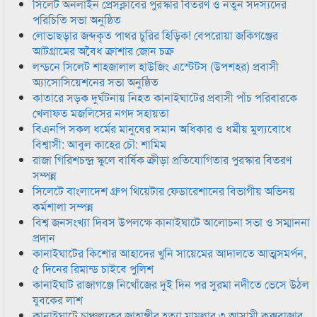
সিলেট অনলাইন প্রেসক্লাবের পুরস্কার বিতরণ ও নতুন সদস্যদের
পরিচিতি সভা অনুষ্ঠিত
লোভাছড়ার জব্দকৃত পাথর চুরির হিড়িক! বেপরোয়া জকিগঞ্জের
আটগ্রামের অবৈধ ক্রাশার জোন চক্র
লন্ডনে সিলেট শাহজালাল হাউজিং এস্টেটস (উপশহর) প্রবাসী
অ্যাসোসিয়েশনের সভা অনুষ্ঠিত
কাতারে সড়ক দুর্ঘটনায় নিহত কানাইঘাটের প্রবাসী পাঁচ পরিবারকে
খেলাফত মজলিসের নগদ সহায়তা
বিএনপি সকল ধর্মের মানুষের সমান অধিকার ও ধর্মীয় মুল্যবোধে
বিশ্বাসী: আবুল কাহের চৌ: শামিম
রাজা গিরিশচন্দ্র স্কুলে বার্ষিক ক্রীড়া প্রতিযোগিতার পুরস্কার বিতরণ
সম্পন্ন
সিলেটে বাংলাদেশ গ্রুপ থিয়েটার ফেডারেশানের বিভাগীয় অভিনয়
কর্মশালা সম্পন্ন
বিশ্ব জনসংখ্যা দিবস উপলক্ষে কানাইঘাটে আলোচনা সভা ও সম্মাননা
প্রদান
কানাইঘাটের কিশোর আহাদের খুনি সায়েমের আদালতে আত্মসমর্পন,
৫ দিনের রিমান্ড চাইবে পুলিশ
কানাইঘাট রাজাগঞ্জে নিখোঁজের দুই দিন পর সুরমা নদীতে ভেসে উঠল
যুবকের লাশ
কানাইঘাটে চাঞ্চল্যকর জাহাঙ্গীর হত্যা মামলার ৩ আসামী কক্সবাজার