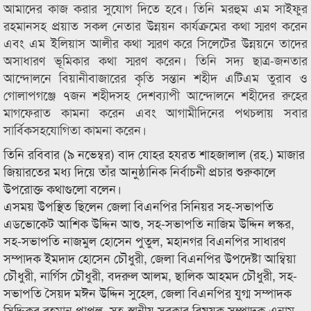
আমাদের কাজ করার সুযোগ দিতে হবে। তিনি মরহুম এম সাইফুর
রহমানসহ প্রয়াত সকল নেতার উন্নয়ন কার্যক্রমের কথা স্মরণ করেন
এবং এম ইলিয়াস আলীর কথা স্মরণ করে সিলেটের উন্নয়নে তাদের
অসাধারণ ভূমিকার কথা স্মরণ করেন। তিনি সদ্য ছাত্র-জনতার
আন্দোলনে বিয়ানীবাজারের কৃতি সন্তান শহীদ এটিএম তুরাব ও
গোলাপগঞ্জে ৭জন শহীদসহ দেশব্যাপী আন্দোলনে শহীদের রুহের
মাগফেরাত কামনা করেন এবং আগামীদিনের পথচলায় সবার
সার্বিকসহযোগিতা কামনা করেন।
তিনি রবিবার (৯ নভেম্বর) বাদ যোহর হযরত শাহজালাল (রহ.) মাজার
জিয়ারতের মধ্য দিয়ে তাঁর আনুষ্ঠানিক নির্বাচনী প্রচার শুরুকালে
উপরোক্ত কথাগুলো বলেন।
এসময় উপস্থিত ছিলেন জেলা বিএনপির সিনিয়র সহ-সভাপতি
এডভোকেট আশিক উদ্দিন আশু, সহ-সভাপতি নাজিম উদ্দিন লস্কর,
সহ-সভাপতি নাজমুল হোসেন পুতুল, মহানগর বিএনপির সাধারণ
সম্পাদক ইমদাদ হোসেন চৌধুরী, জেলা বিএনপির উপদেষ্টা আম্বিয়া
চৌধুরী, নার্গিস চৌধুরী, বদরুল আলম, ছালিক আহমদ চৌধুরী, সহ-
সভাপতি সৈয়দ মঈন উদ্দিন সুহেল, জেলা বিএনপির যুগ্ম সম্পাদক
সিদ্দিকুর রহমান পাপলু, সহ-স্থানীয় সরকার বিষয়ক সম্পাদক এনাম