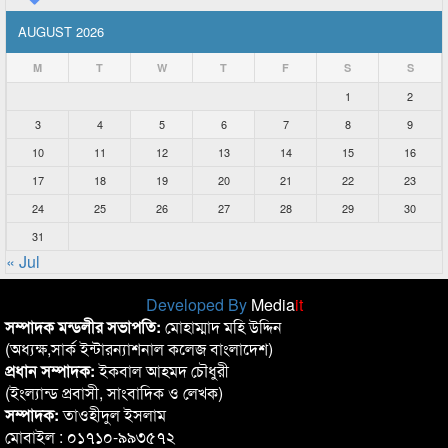
AUGUST 2026
M
T
W
T
F
S
S
1
2
3
4
5
6
7
8
9
10
11
12
13
14
15
16
17
18
19
20
21
22
23
24
25
26
27
28
29
30
31
« Jul
Developed By
Media
it
সম্পাদক মন্ডলীর সভাপতি:
মোহাম্মাদ মহি উদ্দিন
(অধ্যক্ষ,সার্ক ইন্টারন্যাশনাল কলেজ বাংলাদেশ)
প্রধান সম্পাদক:
ইকবাল আহমদ চৌধুরী
(ইংল্যান্ড প্রবাসী, সাংবাদিক ও লেখক)
সম্পাদক:
তাওহীদুল ইসলাম
মোবাইল : ০১৭১০-৯৯৩৫৭২