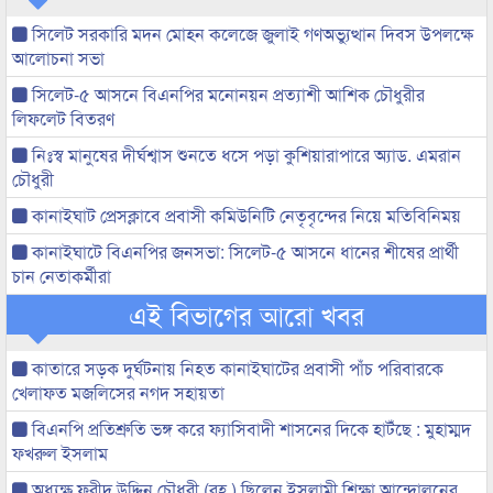
সিলেট সরকারি মদন মোহন কলেজে জুলাই গণঅভ্যুত্থান দিবস উপলক্ষে
আলোচনা সভা
সিলেট-৫ আসনে বিএনপির মনোনয়ন প্রত্যাশী আশিক চৌধুরীর
লিফলেট বিতরণ
নিঃস্ব মানুষের দীর্ঘশ্বাস শুনতে ধসে পড়া কুশিয়ারাপারে অ্যাড. এমরান
চৌধুরী
কানাইঘাট প্রেসক্লাবে প্রবাসী কমিউনিটি নেতৃবৃন্দের নিয়ে মতিবিনিময়
কানাইঘাটে বিএনপির জনসভা: সিলেট-৫ আসনে ধানের শীষের প্রার্থী
চান নেতাকর্মীরা
এই বিভাগের আরো খবর
কাতারে সড়ক দুর্ঘটনায় নিহত কানাইঘাটের প্রবাসী পাঁচ পরিবারকে
খেলাফত মজলিসের নগদ সহায়তা
বিএনপি প্রতিশ্রুতি ভঙ্গ করে ফ্যাসিবাদী শাসনের দিকে হাটঁছে : মুহাম্মদ
ফখরুল ইসলাম
অধ্যক্ষ ফরীদ উদ্দিন চৌধুরী (রহ.) ছিলেন ইসলামী শিক্ষা আন্দোলনের