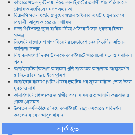
কাতারে সড়ক দুর্ঘটনায় নিহত কানাইঘাটের প্রবাসী পাঁচ পরিবারকে
খেলাফত মজলিসের নগদ সহায়তা
বিএনপি সকল ধর্মের মানুষের সমান অধিকার ও ধর্মীয় মুল্যবোধে
বিশ্বাসী: আবুল কাহের চৌ: শামিম
রাজা গিরিশচন্দ্র স্কুলে বার্ষিক ক্রীড়া প্রতিযোগিতার পুরস্কার বিতরণ
সম্পন্ন
সিলেটে বাংলাদেশ গ্রুপ থিয়েটার ফেডারেশানের বিভাগীয় অভিনয়
কর্মশালা সম্পন্ন
বিশ্ব জনসংখ্যা দিবস উপলক্ষে কানাইঘাটে আলোচনা সভা ও সম্মাননা
প্রদান
কানাইঘাটের কিশোর আহাদের খুনি সায়েমের আদালতে আত্মসমর্পন,
৫ দিনের রিমান্ড চাইবে পুলিশ
কানাইঘাট রাজাগঞ্জে নিখোঁজের দুই দিন পর সুরমা নদীতে ভেসে উঠল
যুবকের লাশ
কানাইঘাটে চাঞ্চল্যকর জাহাঙ্গীর হত্যা মামলার ৩ আসামী কক্সবাজার
থেকে গ্রেফতার
উর্ধ্বতন কর্মকর্তাদের নিয়ে কানাইঘাট স্বাস্থ্য কমপ্লেক্সে পরিদর্শন
করলেন সাংসদ আবুল হাসান
আর্কাইভ