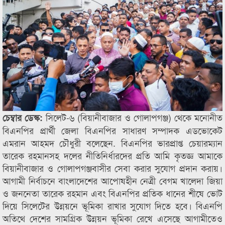
সিলেট-৬ (বিয়ানীবাজার ও গোলাপগঞ্জ) থেকে মনোনীত
চেম্বার ডেস্ক:
বিএনপির প্রার্থী জেলা বিএনপির সাধারণ সম্পাদক এডভোকেট
এমরান আহমদ চৌধুরী বলেছেন. বিএনপির ভারপ্রাপ্ত চেয়ারম্যান
তারেক রহমানসহ দলের নীতিনির্ধারদের প্রতি আমি কৃতজ্ঞ আমাকে
বিয়ানীবাজার ও গোলাপগঞ্জবাসীর সেবা করার সুযোগ প্রদান করায়।
আগামী নির্বাচনে বাংলাদেশের আপোষহীন নেত্রী বেগম খালেদা জিয়া
ও জননেতা তারেক রহমান এবং বিএনপির প্রতিক ধানের শীষে ভোট
দিয়ে সিলেটের উন্নয়নে ভূমিকা রাখার সুযোগ দিতে হবে। বিএনপি
অতিথে দেশের সামগ্রিক উন্নয়ন ভূমিকা রেখে এসেছে আগামীতেও