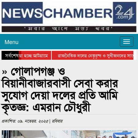
Menu
সর্বশেষ
য়ে যাওয়া হচ্ছে আটগ্রামে
রাজনৈতিক দলের নেতৃবৃন্দ ও সুধীজনদের সাথে ক
যোগিতার পুরস্কার বিতরণ সম্পন্ন
সিলেটে বাংলাদেশ গ্রুপ থিয়েটার ফেডারেশানের বিভ
» গোলাপগঞ্জ ও
বিয়ানীবাজারবাসী সেবা করার
সুযোগ দেয়া দলের প্রতি আমি
কৃতজ্ঞ: এমরান চৌধুরী
প্রকাশিত: ০৯. নভেম্বর. ২০২৫ | রবিবার