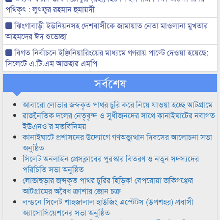
পথিকৃৎ : লুৎফুর রহমান হুমায়দী
ঝিংগাবাড়ী ইউনিয়নসহ দেশবাসীকে জামায়াত নেতা মাওলানা মুখতার
আহমদের ঈদ শুভেচ্ছা
বিগত নির্বাচনে ইঞ্জিনিয়ারিংয়ের মাধ্যমে গণরায় পাল্টে দেওয়া হয়েছে:
সিলেটে এ.টি.এম আজহার এমপি
সর্বশেষ
আবারো লোভার জব্দকৃত পাথর চুরি করে নিয়ে যাওয়া হচ্ছে আটগ্রামে
রাজনৈতিক দলের নেতৃবৃন্দ ও সুধীজনদের সাথে কানাইঘাটের নবাগত
ইউএনও’র মতবিনিময়
কানাইঘাটে প্রশাসনের উদ্যোগে গণঅভ্যুত্থান দিবসের আলোচনা সভা
অনুষ্ঠিত
সিলেট অনলাইন প্রেসক্লাবের পুরস্কার বিতরণ ও নতুন সদস্যদের
পরিচিতি সভা অনুষ্ঠিত
লোভাছড়ার জব্দকৃত পাথর চুরির হিড়িক! বেপরোয়া জকিগঞ্জের
আটগ্রামের অবৈধ ক্রাশার জোন চক্র
লন্ডনে সিলেট শাহজালাল হাউজিং এস্টেটস (উপশহর) প্রবাসী
অ্যাসোসিয়েশনের সভা অনুষ্ঠিত