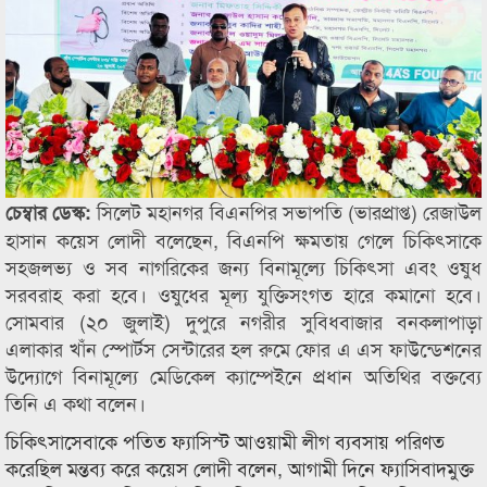
সিলেট মহানগর বিএনপির সভাপতি (ভারপ্রাপ্ত) রেজাউল
চেম্বার ডেস্ক:
হাসান কয়েস লোদী বলেছেন, বিএনপি ক্ষমতায় গেলে চিকিৎসাকে
সহজলভ্য ও সব নাগরিকের জন্য বিনামূল্যে চিকিৎসা এবং ওষুধ
সরবরাহ করা হবে। ওষুধের মূল্য যুক্তিসংগত হারে কমানো হবে।
সোমবার (২০ জুলাই) দুপুরে নগরীর সুবিধবাজার বনকলাপাড়া
এলাকার খাঁন স্পোর্টস সেন্টারের হল রুমে ফোর এ এস ফাউন্ডেশনের
উদ্যোগে বিনামূল্যে মেডিকেল ক্যাম্পেইনে প্রধান অতিথির বক্তব্যে
তিনি এ কথা বলেন।
চিকিৎসাসেবাকে পতিত ফ্যাসিস্ট আওয়ামী লীগ ব্যবসায় পরিণত
করেছিল মন্তব্য করে কয়েস লোদী বলেন, আগামী দিনে ফ্যাসিবাদমুক্ত