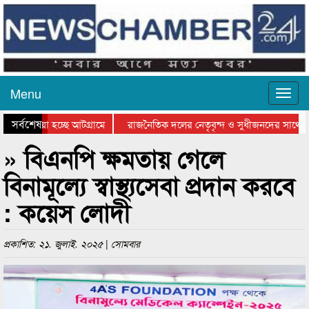
Menu
সর্বশেষ
ে যাওয়া হচ্ছে আটগ্রামে
রাজনৈতিক দলের নেতৃবৃন্দ ও সুধীজনদের সাথে কা
যোগিতার পুরস্কার বিতরণ সম্পন্ন
সিলেটে বাংলাদেশ গ্রুপ থিয়েটার ফেডারেশানের বিভ
» বিএনপি ক্ষমতায় গেলে
বিনামূল্যে স্বাস্থ্যসেবা প্রদান করবে
: কয়েস লোদী
প্রকাশিত: ২১. জুলাই. ২০২৫ | সোমবার