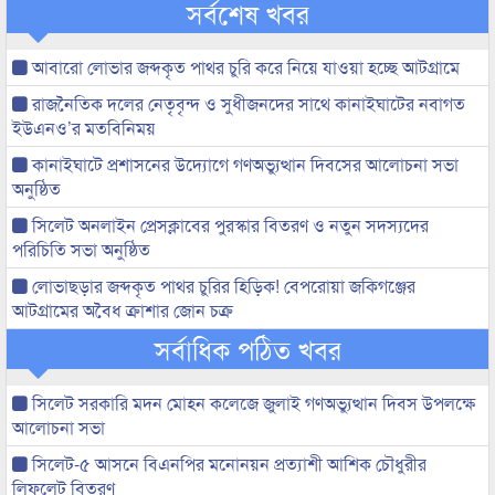
সর্বশেষ খবর
আবারো লোভার জব্দকৃত পাথর চুরি করে নিয়ে যাওয়া হচ্ছে আটগ্রামে
রাজনৈতিক দলের নেতৃবৃন্দ ও সুধীজনদের সাথে কানাইঘাটের নবাগত
ইউএনও’র মতবিনিময়
কানাইঘাটে প্রশাসনের উদ্যোগে গণঅভ্যুত্থান দিবসের আলোচনা সভা
অনুষ্ঠিত
সিলেট অনলাইন প্রেসক্লাবের পুরস্কার বিতরণ ও নতুন সদস্যদের
পরিচিতি সভা অনুষ্ঠিত
লোভাছড়ার জব্দকৃত পাথর চুরির হিড়িক! বেপরোয়া জকিগঞ্জের
আটগ্রামের অবৈধ ক্রাশার জোন চক্র
সর্বাধিক পঠিত খবর
সিলেট সরকারি মদন মোহন কলেজে জুলাই গণঅভ্যুত্থান দিবস উপলক্ষে
আলোচনা সভা
সিলেট-৫ আসনে বিএনপির মনোনয়ন প্রত্যাশী আশিক চৌধুরীর
লিফলেট বিতরণ