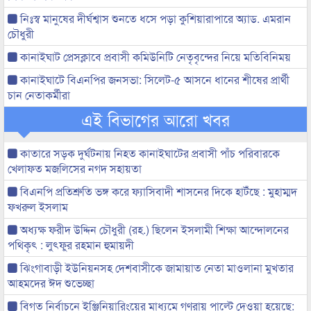
নিঃস্ব মানুষের দীর্ঘশ্বাস শুনতে ধসে পড়া কুশিয়ারাপারে অ্যাড. এমরান
চৌধুরী
কানাইঘাট প্রেসক্লাবে প্রবাসী কমিউনিটি নেতৃবৃন্দের নিয়ে মতিবিনিময়
কানাইঘাটে বিএনপির জনসভা: সিলেট-৫ আসনে ধানের শীষের প্রার্থী
চান নেতাকর্মীরা
এই বিভাগের আরো খবর
কাতারে সড়ক দুর্ঘটনায় নিহত কানাইঘাটের প্রবাসী পাঁচ পরিবারকে
খেলাফত মজলিসের নগদ সহায়তা
বিএনপি প্রতিশ্রুতি ভঙ্গ করে ফ্যাসিবাদী শাসনের দিকে হাটঁছে : মুহাম্মদ
ফখরুল ইসলাম
অধ্যক্ষ ফরীদ উদ্দিন চৌধুরী (রহ.) ছিলেন ইসলামী শিক্ষা আন্দোলনের
পথিকৃৎ : লুৎফুর রহমান হুমায়দী
ঝিংগাবাড়ী ইউনিয়নসহ দেশবাসীকে জামায়াত নেতা মাওলানা মুখতার
আহমদের ঈদ শুভেচ্ছা
বিগত নির্বাচনে ইঞ্জিনিয়ারিংয়ের মাধ্যমে গণরায় পাল্টে দেওয়া হয়েছে: