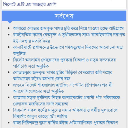
সিলেটে এ.টি.এম আজহার এমপি
সর্বশেষ
আবারো লোভার জব্দকৃত পাথর চুরি করে নিয়ে যাওয়া হচ্ছে আটগ্রামে
রাজনৈতিক দলের নেতৃবৃন্দ ও সুধীজনদের সাথে কানাইঘাটের নবাগত
ইউএনও’র মতবিনিময়
কানাইঘাটে প্রশাসনের উদ্যোগে গণঅভ্যুত্থান দিবসের আলোচনা সভা
অনুষ্ঠিত
সিলেট অনলাইন প্রেসক্লাবের পুরস্কার বিতরণ ও নতুন সদস্যদের
পরিচিতি সভা অনুষ্ঠিত
লোভাছড়ার জব্দকৃত পাথর চুরির হিড়িক! বেপরোয়া জকিগঞ্জের
আটগ্রামের অবৈধ ক্রাশার জোন চক্র
লন্ডনে সিলেট শাহজালাল হাউজিং এস্টেটস (উপশহর) প্রবাসী
অ্যাসোসিয়েশনের সভা অনুষ্ঠিত
কাতারে সড়ক দুর্ঘটনায় নিহত কানাইঘাটের প্রবাসী পাঁচ পরিবারকে
খেলাফত মজলিসের নগদ সহায়তা
বিএনপি সকল ধর্মের মানুষের সমান অধিকার ও ধর্মীয় মুল্যবোধে
বিশ্বাসী: আবুল কাহের চৌ: শামিম
রাজা গিরিশচন্দ্র স্কুলে বার্ষিক ক্রীড়া প্রতিযোগিতার পুরস্কার বিতরণ