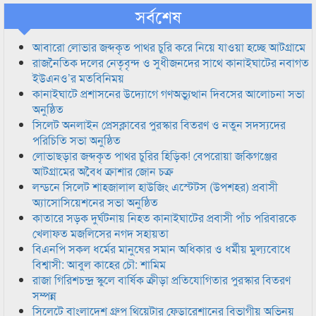
সর্বশেষ
আবারো লোভার জব্দকৃত পাথর চুরি করে নিয়ে যাওয়া হচ্ছে আটগ্রামে
রাজনৈতিক দলের নেতৃবৃন্দ ও সুধীজনদের সাথে কানাইঘাটের নবাগত
ইউএনও’র মতবিনিময়
কানাইঘাটে প্রশাসনের উদ্যোগে গণঅভ্যুত্থান দিবসের আলোচনা সভা
অনুষ্ঠিত
সিলেট অনলাইন প্রেসক্লাবের পুরস্কার বিতরণ ও নতুন সদস্যদের
পরিচিতি সভা অনুষ্ঠিত
লোভাছড়ার জব্দকৃত পাথর চুরির হিড়িক! বেপরোয়া জকিগঞ্জের
আটগ্রামের অবৈধ ক্রাশার জোন চক্র
লন্ডনে সিলেট শাহজালাল হাউজিং এস্টেটস (উপশহর) প্রবাসী
অ্যাসোসিয়েশনের সভা অনুষ্ঠিত
কাতারে সড়ক দুর্ঘটনায় নিহত কানাইঘাটের প্রবাসী পাঁচ পরিবারকে
খেলাফত মজলিসের নগদ সহায়তা
বিএনপি সকল ধর্মের মানুষের সমান অধিকার ও ধর্মীয় মুল্যবোধে
বিশ্বাসী: আবুল কাহের চৌ: শামিম
রাজা গিরিশচন্দ্র স্কুলে বার্ষিক ক্রীড়া প্রতিযোগিতার পুরস্কার বিতরণ
সম্পন্ন
সিলেটে বাংলাদেশ গ্রুপ থিয়েটার ফেডারেশানের বিভাগীয় অভিনয়