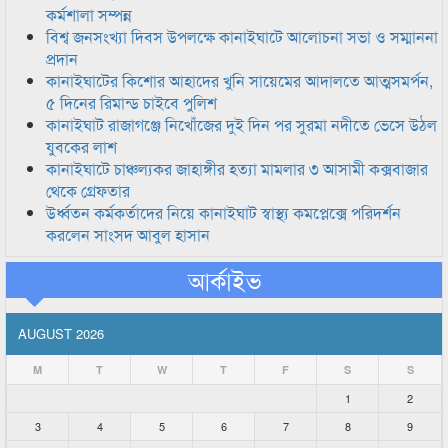
কর্মশালা সম্পন্ন
বিশ্ব জনসংখ্যা দিবস উপলক্ষে কানাইঘাটে আলোচনা সভা ও সম্মাননা
প্রদান
কানাইঘাটের কিশোর আহাদের খুনি সায়েমের আদালতে আত্মসমর্পন,
৫ দিনের রিমান্ড চাইবে পুলিশ
কানাইঘাট রাজাগঞ্জে নিখোঁজের দুই দিন পর সুরমা নদীতে ভেসে উঠল
যুবকের লাশ
কানাইঘাটে চাঞ্চল্যকর জাহাঙ্গীর হত্যা মামলার ৩ আসামী কক্সবাজার
থেকে গ্রেফতার
উর্ধ্বতন কর্মকর্তাদের নিয়ে কানাইঘাট স্বাস্থ্য কমপ্লেক্সে পরিদর্শন
করলেন সাংসদ আবুল হাসান
আর্কাইভ
AUGUST 2026
M
T
W
T
F
S
S
1
2
3
4
5
6
7
8
9