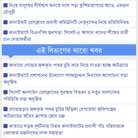
নিঃস্ব মানুষের দীর্ঘশ্বাস শুনতে ধসে পড়া কুশিয়ারাপারে অ্যাড. এমরান
চৌধুরী
কানাইঘাট প্রেসক্লাবে প্রবাসী কমিউনিটি নেতৃবৃন্দের নিয়ে মতিবিনিময়
কানাইঘাটে বিএনপির জনসভা: সিলেট-৫ আসনে ধানের শীষের প্রার্থী
চান নেতাকর্মীরা
এই বিভাগের আরো খবর
আবারো লোভার জব্দকৃত পাথর চুরি করে নিয়ে যাওয়া হচ্ছে আটগ্রামে
কানাইঘাটে প্রশাসনের উদ্যোগে গণঅভ্যুত্থান দিবসের আলোচনা সভা
অনুষ্ঠিত
সিলেট অনলাইন প্রেসক্লাবের পুরস্কার বিতরণ ও নতুন সদস্যদের
পরিচিতি সভা অনুষ্ঠিত
লোভাছড়ার জব্দকৃত পাথর চুরির হিড়িক! বেপরোয়া জকিগঞ্জের
আটগ্রামের অবৈধ ক্রাশার জোন চক্র
কাতারে সড়ক দুর্ঘটনায় নিহত কানাইঘাটের প্রবাসী পাঁচ পরিবারকে
খেলাফত মজলিসের নগদ সহায়তা