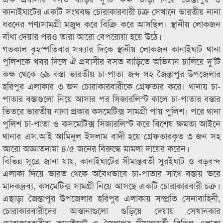
কানাইঘাটের একটি সংঘবদ্ধ চোরাকারবারী চক্র সেখানে ভারতীয় নানা
ধরনের পণ্যসামগ্রী মজুদ করে বিক্রি করে আসছিল। স্থানীয় লোকজন
বাঁধা দেয়ার পরও তারা আরো বেপরোয়া হয়ে উঠে।
গতকাল বৃহস্পতিবার সন্ধ্যার দিকে স্থানীয় লোকজন কানাইঘাট থানা
পুলিশকে খবর দিলে ঐ প্রবাসীর বসত বাড়িতে অভিযান চালিয়ে দু’টি
কক্ষ থেকে ৬৯ বস্তা ভারতীয় চা-পাতা জব্দ সহ জৈন্তাপুর উপজেলার
হরিপুর এলাকার ৩ জন চোরাকারবারীকে গ্রেফতার করে। থানায় চা-
পাতার বস্তাগুলো নিয়ে আসার পর সিজারলিস্ট কালে চা-পাতার বস্তার
ভিতরে ভারতীয় নানা প্রকার কসমেটিক্স সামগ্রী পায় পুলিশ। পরে থানা
পুলিশ চা-পাতা ও কসমেটিক্স সিজারলিস্ট করে বিশেষ ক্ষমতা আইনে
থানার এস.আই আমিনুল ইসলাম বাদী হয়ে গ্রেফতারকৃত ৩ জন সহ
আরো অজ্ঞাতনামা ৪/৫ জনের বিরুদ্ধে মামলা দায়ের করেন।
বিভিন্ন সূত্রে জানা যায়, কানাইঘাটের সীমান্তবর্তী সুরইঘাট ও বড়বন্দ
এলাকা দিয়ে ভারত থেকে অবৈধভাবে চা-পাতার সাথে বস্তায় ভরে
মাদকদ্রব্য, কসমেটিক্স সামগ্রী নিয়ে আসছে একটি চোরাকারবারী চক্র।
এছাড়া জৈন্তাপুর উপজেলার হরিপুর এলাকায় সম্প্রতি সেনাবাহিনী,
চোরাকারবারীদের আস্তানাগুলো গুড়িয়ে দেয়ায় সেখানকার
চোরাকারবারীরা কানাইঘাট ও জৈন্তাপুর সীমান্তবর্তী বিভিন্ন এলাকা