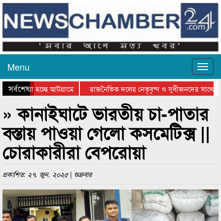
Menu
সর্বশেষ
ে যাওয়া হচ্ছে আটগ্রামে
রাজনৈতিক দলের নেতৃবৃন্দ ও সুধীজনদের সাথে কা
োগিতার পুরস্কার বিতরণ সম্পন্ন
সিলেটে বাংলাদেশ গ্রুপ থিয়েটার ফেডারেশানের বিভা
» কানাইঘাটে ভারতীয় চা-পাতার
বস্তায় পাওয়া গেলো কসমেটিক্স ||
চোরাকারীরা বেপরোয়া
প্রকাশিত: ২৭. জুন. ২০২৫ | শুক্রবার