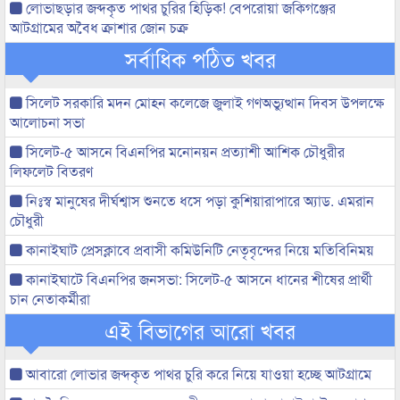
লোভাছড়ার জব্দকৃত পাথর চুরির হিড়িক! বেপরোয়া জকিগঞ্জের
আটগ্রামের অবৈধ ক্রাশার জোন চক্র
সর্বাধিক পঠিত খবর
সিলেট সরকারি মদন মোহন কলেজে জুলাই গণঅভ্যুত্থান দিবস উপলক্ষে
আলোচনা সভা
সিলেট-৫ আসনে বিএনপির মনোনয়ন প্রত্যাশী আশিক চৌধুরীর
লিফলেট বিতরণ
নিঃস্ব মানুষের দীর্ঘশ্বাস শুনতে ধসে পড়া কুশিয়ারাপারে অ্যাড. এমরান
চৌধুরী
কানাইঘাট প্রেসক্লাবে প্রবাসী কমিউনিটি নেতৃবৃন্দের নিয়ে মতিবিনিময়
কানাইঘাটে বিএনপির জনসভা: সিলেট-৫ আসনে ধানের শীষের প্রার্থী
চান নেতাকর্মীরা
এই বিভাগের আরো খবর
আবারো লোভার জব্দকৃত পাথর চুরি করে নিয়ে যাওয়া হচ্ছে আটগ্রামে