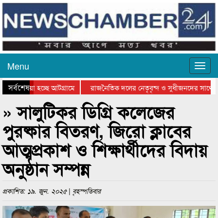
Menu
সর্বশেষ
ে যাওয়া হচ্ছে আটগ্রামে
রাজনৈতিক দলের নেতৃবৃন্দ ও সুধীজনদের সাথে ক
যোগিতার পুরস্কার বিতরণ সম্পন্ন
সিলেটে বাংলাদেশ গ্রুপ থিয়েটার ফেডারেশানের বিভ
» সালুটিকর ডিগ্রি কলেজের
পুরষ্কার বিতরণ, জিরো ক্লাবের
আত্মপ্রকাশ ও শিক্ষার্থীদের বিদায়
অনুষ্ঠান সম্পন্ন
প্রকাশিত: ১৯. জুন. ২০২৫ | বৃহস্পতিবার