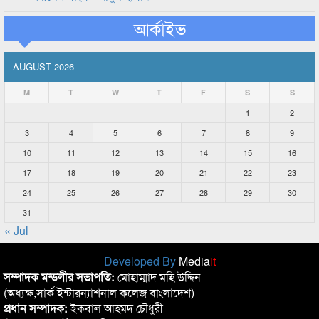
আর্কাইভ
AUGUST 2026
M
T
W
T
F
S
S
1
2
3
4
5
6
7
8
9
10
11
12
13
14
15
16
17
18
19
20
21
22
23
24
25
26
27
28
29
30
31
« Jul
Developed By
Media
it
সম্পাদক মন্ডলীর সভাপতি:
মোহাম্মাদ মহি উদ্দিন
(অধ্যক্ষ,সার্ক ইন্টারন্যাশনাল কলেজ বাংলাদেশ)
প্রধান সম্পাদক:
ইকবাল আহমদ চৌধুরী