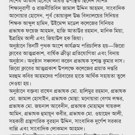
বিশেষ অতিথি হিসেবে আরও উপস্থিত ছিলেন বিশিষ্ট
শিক্ষানুরাগী ও রাজনীতিবিদ জামাল উদ্দিন আহমদ, সাংবাদিক
আনোয়ার হোসেন, পূর্ব তোয়াকুল উচ্চ বিদ্যালয়ের সিনিয়র
শিক্ষক আব্দুল হামিদ, উইমেন্স মডেল কলেজের সিনিয়র
প্রভাষক ফয়েজ আহমদ, হাজি আতাউর রহমান, মানিক মিয়া,
ইব্রাহিম আলী এবং জিয়াউল হক জিয়া।
অনুষ্ঠানে তিনটি পৃথক অংশে কার্যক্রম পরিচালিত হয়—জিরো
ক্লাবের আত্মপ্রকাশ, বার্ষিক ক্রীড়া প্রতিযোগিতা এবং বিদায়
অনুষ্ঠান। অনুষ্ঠান সঞ্চালনা করেন প্রভাষক সুশান্ত কুমার দাস।
জিরো ক্লাবের আত্মপ্রকাশ উপলক্ষে কলেজের প্রয়াত দপ্তরি
মরহুম কবির আহমদের পরিবারের হাতে আর্থিক সহায়তা তুলে
দেওয়া হয়।
অনুষ্ঠানে বক্তব্য রাখেন প্রভাষক মো. হালিমুর রহমান, প্রভাষক
মো. জামাল হোসাইন, প্রভাষক মোছা: মনোয়ারা বেগম লস্কর,
প্রভাষক মো. জয়নাল আবেদীন, প্রভাষক মোহাম্মদ খায়রুল
আমিন, প্রভাষক হুমায়ূন কবীর, প্রভাষক মো. ওয়াহেদ আলী,
সহকারী গ্রন্থাগারিক বুরহান উদ্দিন, সাংবাদিক দুর্গেশ সরকার
বাপ্পি এবং সাংবাদিক লোকমান আহমদ।