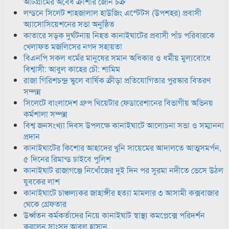
আটগ্রামের অবৈধ ক্রাশার জোন চক্র
লন্ডনে সিলেট শাহজালাল হাউজিং এস্টেটস (উপশহর) প্রবাসী
অ্যাসোসিয়েশনের সভা অনুষ্ঠিত
কাতারে সড়ক দুর্ঘটনায় নিহত কানাইঘাটের প্রবাসী পাঁচ পরিবারকে
খেলাফত মজলিসের নগদ সহায়তা
বিএনপি সকল ধর্মের মানুষের সমান অধিকার ও ধর্মীয় মুল্যবোধে
বিশ্বাসী: আবুল কাহের চৌ: শামিম
রাজা গিরিশচন্দ্র স্কুলে বার্ষিক ক্রীড়া প্রতিযোগিতার পুরস্কার বিতরণ
সম্পন্ন
সিলেটে বাংলাদেশ গ্রুপ থিয়েটার ফেডারেশানের বিভাগীয় অভিনয়
কর্মশালা সম্পন্ন
বিশ্ব জনসংখ্যা দিবস উপলক্ষে কানাইঘাটে আলোচনা সভা ও সম্মাননা
প্রদান
কানাইঘাটের কিশোর আহাদের খুনি সায়েমের আদালতে আত্মসমর্পন,
৫ দিনের রিমান্ড চাইবে পুলিশ
কানাইঘাট রাজাগঞ্জে নিখোঁজের দুই দিন পর সুরমা নদীতে ভেসে উঠল
যুবকের লাশ
কানাইঘাটে চাঞ্চল্যকর জাহাঙ্গীর হত্যা মামলার ৩ আসামী কক্সবাজার
থেকে গ্রেফতার
উর্ধ্বতন কর্মকর্তাদের নিয়ে কানাইঘাট স্বাস্থ্য কমপ্লেক্সে পরিদর্শন
করলেন সাংসদ আবুল হাসান