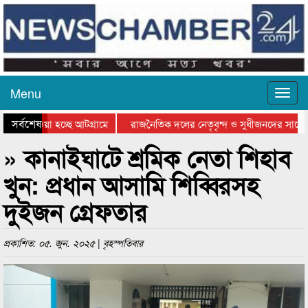
Menu
সর্বশেষ
য়ে যাওয়া হচ্ছে আটগ্রামে
রাজনৈতিক দলের নেতৃবৃন্দ ও সুধীজনদের সাথে 
িযোগিতার পুরস্কার বিতরণ সম্পন্ন
সিলেটে বাংলাদেশ গ্রুপ থিয়েটার ফেডারেশানের বি
» কানাইঘাটে শ্রমিক নেতা শিহাব
খুন: প্রধান আসামি শিব্বিরসহ
দুইজন গ্রেফতার
প্রকাশিত: ০৫. জুন. ২০২৫ | বৃহস্পতিবার