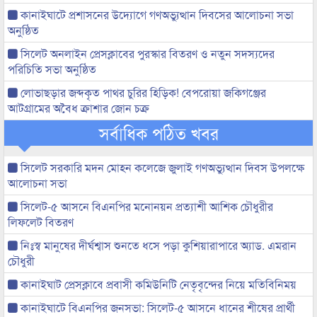
কানাইঘাটে প্রশাসনের উদ্যোগে গণঅভ্যুত্থান দিবসের আলোচনা সভা
অনুষ্ঠিত
সিলেট অনলাইন প্রেসক্লাবের পুরস্কার বিতরণ ও নতুন সদস্যদের
পরিচিতি সভা অনুষ্ঠিত
লোভাছড়ার জব্দকৃত পাথর চুরির হিড়িক! বেপরোয়া জকিগঞ্জের
আটগ্রামের অবৈধ ক্রাশার জোন চক্র
সর্বাধিক পঠিত খবর
সিলেট সরকারি মদন মোহন কলেজে জুলাই গণঅভ্যুত্থান দিবস উপলক্ষে
আলোচনা সভা
সিলেট-৫ আসনে বিএনপির মনোনয়ন প্রত্যাশী আশিক চৌধুরীর
লিফলেট বিতরণ
নিঃস্ব মানুষের দীর্ঘশ্বাস শুনতে ধসে পড়া কুশিয়ারাপারে অ্যাড. এমরান
চৌধুরী
কানাইঘাট প্রেসক্লাবে প্রবাসী কমিউনিটি নেতৃবৃন্দের নিয়ে মতিবিনিময়
কানাইঘাটে বিএনপির জনসভা: সিলেট-৫ আসনে ধানের শীষের প্রার্থী