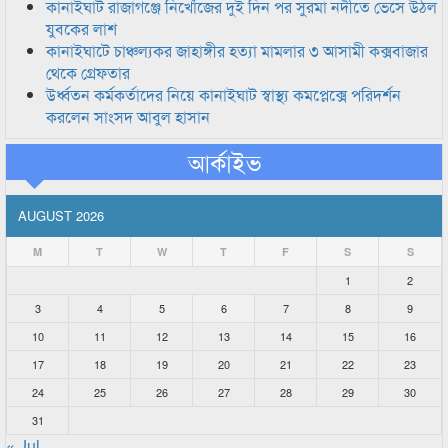
কানাইঘাট রাজাগঞ্জে নিখোঁজের দুই দিন পর সুরমা নদীতে ভেসে উঠল
যুবকের লাশ
কানাইঘাটে চাঞ্চল্যকর জাহাঙ্গীর হত্যা মামলার ৩ আসামী কক্সবাজার
থেকে গ্রেফতার
উর্ধ্বতন কর্মকর্তাদের নিয়ে কানাইঘাট স্বাস্থ্য কমপ্লেক্সে পরিদর্শন
করলেন সাংসদ আবুল হাসান
আর্কাইভ
AUGUST 2026
M
T
W
T
F
S
S
1
2
3
4
5
6
7
8
9
10
11
12
13
14
15
16
17
18
19
20
21
22
23
24
25
26
27
28
29
30
31
« Jul