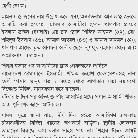
হেপী বেগম।
মামলায় ৫ জনের নাম উল্লেখ করে এবং অজ্ঞাতনামা আর ৪/৫ জনকে
আসামি করা হয়েছে৷ মামলার আসামীরা হলেন খালপার গ্রামের
ইসলাম উদ্দিন (বগলাই) এর চার ছেলে শিব্বির আহমদ (২৭), মোঃ
শহিদুল ইসলাম (৩৬), জামাল আহমদ (৪৩) ও কামাল আহমদ (৩৯),
খালপার গ্রামের মৃত আনফর আলীর ছেলে লুৎফুর রহমান (৪৮) এবং
অজ্ঞাতনামা ৪/৫জন।
শিহাব হত্যার পর আসামিদের দ্রুত গ্রেফতারের দাবিতে
বাংলাদেশ জামায়াতে ইসলামী, শ্রমিক কল্যাণ ফেডারেশনসহ নানা
শ্রেণী পেশার মানুষ গত ১ সপ্তাহ থেকে লাগাতার সভা সমাবেশ,
বিক্ষোভ মিছিল, মানববন্ধন করে যাচ্ছেন।
ঘটনার ৮ দিন পর অভিযুক্ত পাঁচ আসামির মধ্যে প্রধান আসামি শিব্বির
আজ পুলিশের জালে আটক হন।
মামলা সূত্রে জানা যায়, দীর্ঘ দিন হইতে আসামিগণ এলাকায়
চাঁদাবাজীসহ বিভিন্ন ধরনের অপকর্মে জড়িত। স্থানীয় লোকজন
তাহাদের বিরুদ্ধে কথা বলার সাহস পায় না। শিহাব উদ্দিন প্রায়ই
বিবাদীগনের কার্যকলাপের বিরুদ্ধে প্রতিবাদ করেন। আর এ প্রতিবাদই