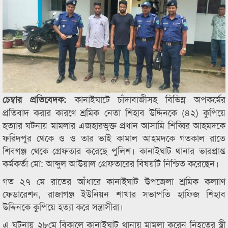
কানাইঘাটে চাঁদাবাজীসহ বিভিন্ন অপকর্মের
চেম্বার প্রতিবেদক:
প্রতিবাদ করার কারণে শ্রমিক নেতা শিহাব উদ্দিনকে (৪২) কুপিয়ে
হত্যার ঘটনায় মামলার এজহারভুক্ত প্রধান আসামি শিব্বির আহমদকে
ফরিদপুর থেকে ও ও তার ভাই কামাল আহমদকে গতকাল রাতে
শিবগঞ্জ থেকে গ্রেফতার করেছে পুলিশ। কানাইঘাট থানার ভারপ্রাপ্ত
কর্মকর্তা মো: আব্দুল আউয়াল গ্রেফতারের বিষয়টি নিশ্চিত করেছেন।
গত ২৭ মে রাতের আঁধারে কানাইঘাট উপজেলা শ্রমিক কল্যাণ
ফেডারেশন, রাজাগঞ্জ ইউনিয়ন শাখার সভাপতি হাফিজ শিহাব
উদ্দিনকে কুপিয়ে হত্যা করে সন্ত্রাসীরা।
এ ঘটনায় ২৮মে বিকালে কানাইঘাট থানায় মামলা করেন নিহতের স্ত্রী