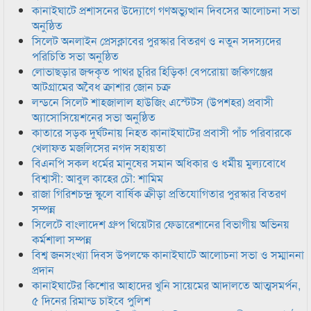
কানাইঘাটে প্রশাসনের উদ্যোগে গণঅভ্যুত্থান দিবসের আলোচনা সভা
অনুষ্ঠিত
সিলেট অনলাইন প্রেসক্লাবের পুরস্কার বিতরণ ও নতুন সদস্যদের
পরিচিতি সভা অনুষ্ঠিত
লোভাছড়ার জব্দকৃত পাথর চুরির হিড়িক! বেপরোয়া জকিগঞ্জের
আটগ্রামের অবৈধ ক্রাশার জোন চক্র
লন্ডনে সিলেট শাহজালাল হাউজিং এস্টেটস (উপশহর) প্রবাসী
অ্যাসোসিয়েশনের সভা অনুষ্ঠিত
কাতারে সড়ক দুর্ঘটনায় নিহত কানাইঘাটের প্রবাসী পাঁচ পরিবারকে
খেলাফত মজলিসের নগদ সহায়তা
বিএনপি সকল ধর্মের মানুষের সমান অধিকার ও ধর্মীয় মুল্যবোধে
বিশ্বাসী: আবুল কাহের চৌ: শামিম
রাজা গিরিশচন্দ্র স্কুলে বার্ষিক ক্রীড়া প্রতিযোগিতার পুরস্কার বিতরণ
সম্পন্ন
সিলেটে বাংলাদেশ গ্রুপ থিয়েটার ফেডারেশানের বিভাগীয় অভিনয়
কর্মশালা সম্পন্ন
বিশ্ব জনসংখ্যা দিবস উপলক্ষে কানাইঘাটে আলোচনা সভা ও সম্মাননা
প্রদান
কানাইঘাটের কিশোর আহাদের খুনি সায়েমের আদালতে আত্মসমর্পন,
৫ দিনের রিমান্ড চাইবে পুলিশ