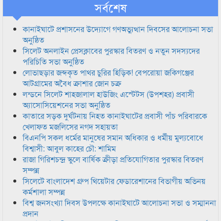
সর্বশেষ
কানাইঘাটে প্রশাসনের উদ্যোগে গণঅভ্যুত্থান দিবসের আলোচনা সভা
অনুষ্ঠিত
সিলেট অনলাইন প্রেসক্লাবের পুরস্কার বিতরণ ও নতুন সদস্যদের
পরিচিতি সভা অনুষ্ঠিত
লোভাছড়ার জব্দকৃত পাথর চুরির হিড়িক! বেপরোয়া জকিগঞ্জের
আটগ্রামের অবৈধ ক্রাশার জোন চক্র
লন্ডনে সিলেট শাহজালাল হাউজিং এস্টেটস (উপশহর) প্রবাসী
অ্যাসোসিয়েশনের সভা অনুষ্ঠিত
কাতারে সড়ক দুর্ঘটনায় নিহত কানাইঘাটের প্রবাসী পাঁচ পরিবারকে
খেলাফত মজলিসের নগদ সহায়তা
বিএনপি সকল ধর্মের মানুষের সমান অধিকার ও ধর্মীয় মুল্যবোধে
বিশ্বাসী: আবুল কাহের চৌ: শামিম
রাজা গিরিশচন্দ্র স্কুলে বার্ষিক ক্রীড়া প্রতিযোগিতার পুরস্কার বিতরণ
সম্পন্ন
সিলেটে বাংলাদেশ গ্রুপ থিয়েটার ফেডারেশানের বিভাগীয় অভিনয়
কর্মশালা সম্পন্ন
বিশ্ব জনসংখ্যা দিবস উপলক্ষে কানাইঘাটে আলোচনা সভা ও সম্মাননা
প্রদান