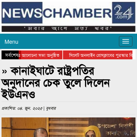
Menu
সর্বশেষ
থান দিবসের আলোচনা সভা অনুষ্ঠিত
সিলেট অনলাইন প্রেসক্লাবের পুরস্কার বিতরণ
আলোচনা সভা ও সম্মাননা প্রদান
কানাইঘাটের কিশোর আহাদের খুনি সায়েমের আ
» কানাইঘাটে রাষ্ট্রপতির
অনুদানের চেক তুলে দিলেন
ইউএনও
প্রকাশিত: ০৪. জুন. ২০২৫ | বুধবার