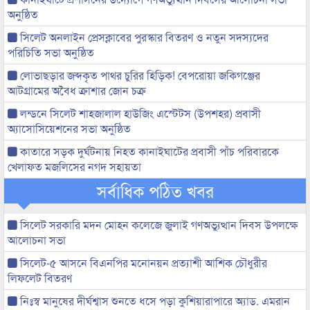
অনুষ্ঠিত
সিলেট অনলাইন প্রেসক্লাবের পুরস্কার বিতরণ ও নতুন সদস্যদের
পরিচিতি সভা অনুষ্ঠিত
লোভাছড়ার জব্দকৃত পাথর চুরির হিড়িক! বেপরোয়া জকিগঞ্জের
আটগ্রামের অবৈধ ক্রাশার জোন চক্র
লন্ডনে সিলেট শাহজালাল হাউজিং এস্টেটস (উপশহর) প্রবাসী
অ্যাসোসিয়েশনের সভা অনুষ্ঠিত
কাতারে সড়ক দুর্ঘটনায় নিহত কানাইঘাটের প্রবাসী পাঁচ পরিবারকে
খেলাফত মজলিসের নগদ সহায়তা
সর্বাধিক পঠিত খবর
সিলেট সরকারি মদন মোহন কলেজে জুলাই গণঅভ্যুত্থান দিবস উপলক্ষে
আলোচনা সভা
সিলেট-৫ আসনে বিএনপির মনোনয়ন প্রত্যাশী আশিক চৌধুরীর
লিফলেট বিতরণ
নিঃস্ব মানুষের দীর্ঘশ্বাস শুনতে ধসে পড়া কুশিয়ারাপারে অ্যাড. এমরান