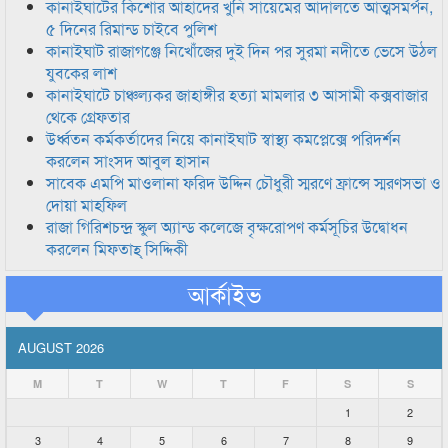
কানাইঘাটের কিশোর আহাদের খুনি সায়েমের আদালতে আত্মসমর্পন,
৫ দিনের রিমান্ড চাইবে পুলিশ
কানাইঘাট রাজাগঞ্জে নিখোঁজের দুই দিন পর সুরমা নদীতে ভেসে উঠল
যুবকের লাশ
কানাইঘাটে চাঞ্চল্যকর জাহাঙ্গীর হত্যা মামলার ৩ আসামী কক্সবাজার
থেকে গ্রেফতার
উর্ধ্বতন কর্মকর্তাদের নিয়ে কানাইঘাট স্বাস্থ্য কমপ্লেক্সে পরিদর্শন
করলেন সাংসদ আবুল হাসান
সাবেক এমপি মাওলানা ফরিদ উদ্দিন চৌধুরী স্মরণে ফ্রান্সে স্মরণসভা ও
দোয়া মাহফিল
রাজা গিরিশচন্দ্র স্কুল অ্যান্ড কলেজে বৃক্ষরোপণ কর্মসূচির উদ্বোধন
করলেন মিফতাহ্ সিদ্দিকী
আর্কাইভ
AUGUST 2026
M
T
W
T
F
S
S
1
2
3
4
5
6
7
8
9