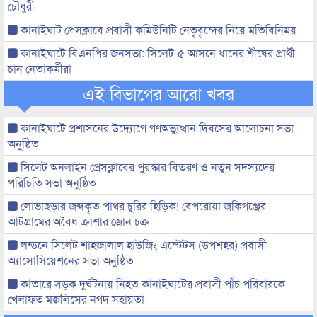
চৌধুরী
কানাইঘাট প্রেসক্লাবে প্রবাসী কমিউনিটি নেতৃবৃন্দের নিয়ে মতিবিনিময়
কানাইঘাটে বিএনপির জনসভা: সিলেট-৫ আসনে ধানের শীষের প্রার্থী
চান নেতাকর্মীরা
এই বিভাগের আরো খবর
কানাইঘাটে প্রশাসনের উদ্যোগে গণঅভ্যুত্থান দিবসের আলোচনা সভা
অনুষ্ঠিত
সিলেট অনলাইন প্রেসক্লাবের পুরস্কার বিতরণ ও নতুন সদস্যদের
পরিচিতি সভা অনুষ্ঠিত
লোভাছড়ার জব্দকৃত পাথর চুরির হিড়িক! বেপরোয়া জকিগঞ্জের
আটগ্রামের অবৈধ ক্রাশার জোন চক্র
লন্ডনে সিলেট শাহজালাল হাউজিং এস্টেটস (উপশহর) প্রবাসী
অ্যাসোসিয়েশনের সভা অনুষ্ঠিত
কাতারে সড়ক দুর্ঘটনায় নিহত কানাইঘাটের প্রবাসী পাঁচ পরিবারকে
খেলাফত মজলিসের নগদ সহায়তা