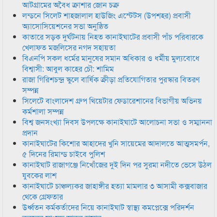
আটগ্রামের অবৈধ ক্রাশার জোন চক্র
লন্ডনে সিলেট শাহজালাল হাউজিং এস্টেটস (উপশহর) প্রবাসী
অ্যাসোসিয়েশনের সভা অনুষ্ঠিত
কাতারে সড়ক দুর্ঘটনায় নিহত কানাইঘাটের প্রবাসী পাঁচ পরিবারকে
খেলাফত মজলিসের নগদ সহায়তা
বিএনপি সকল ধর্মের মানুষের সমান অধিকার ও ধর্মীয় মুল্যবোধে
বিশ্বাসী: আবুল কাহের চৌ: শামিম
রাজা গিরিশচন্দ্র স্কুলে বার্ষিক ক্রীড়া প্রতিযোগিতার পুরস্কার বিতরণ
সম্পন্ন
সিলেটে বাংলাদেশ গ্রুপ থিয়েটার ফেডারেশানের বিভাগীয় অভিনয়
কর্মশালা সম্পন্ন
বিশ্ব জনসংখ্যা দিবস উপলক্ষে কানাইঘাটে আলোচনা সভা ও সম্মাননা
প্রদান
কানাইঘাটের কিশোর আহাদের খুনি সায়েমের আদালতে আত্মসমর্পন,
৫ দিনের রিমান্ড চাইবে পুলিশ
কানাইঘাট রাজাগঞ্জে নিখোঁজের দুই দিন পর সুরমা নদীতে ভেসে উঠল
যুবকের লাশ
কানাইঘাটে চাঞ্চল্যকর জাহাঙ্গীর হত্যা মামলার ৩ আসামী কক্সবাজার
থেকে গ্রেফতার
উর্ধ্বতন কর্মকর্তাদের নিয়ে কানাইঘাট স্বাস্থ্য কমপ্লেক্সে পরিদর্শন