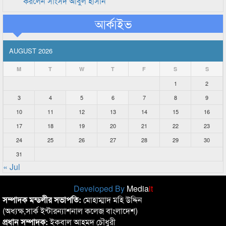
করলেন সাংসদ আবুল হাসান
আর্কাইভ
AUGUST 2026
M
T
W
T
F
S
S
1
2
3
4
5
6
7
8
9
10
11
12
13
14
15
16
17
18
19
20
21
22
23
24
25
26
27
28
29
30
31
« Jul
Developed By
Media
it
সম্পাদক মন্ডলীর সভাপতি:
মোহাম্মাদ মহি উদ্দিন
(অধ্যক্ষ,সার্ক ইন্টারন্যাশনাল কলেজ বাংলাদেশ)
প্রধান সম্পাদক:
ইকবাল আহমদ চৌধুরী