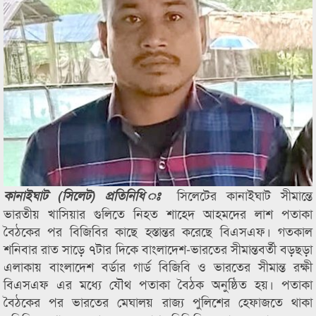
সিলেটের কানাইঘাট সীমান্তে
কানাইঘাট (সিলেট) প্রতিনিধি ঃ
ভারতীয় খাসিয়ার গুলিতে নিহত শাহেদ আহমদের লাশ পতাকা
বৈঠকের পর বিজিবির কাছে হস্তান্তর করেছে বিএসএফ। গতকাল
শনিবার রাত সাড়ে ৭টার দিকে বাংলাদেশ-ভারতের সীমান্তবর্তী বড়ছড়া
এলাকায় বাংলাদেশ বর্ডার গার্ড বিজিবি ও ভারতের সীমান্ত রক্ষী
বিএসএফ এর মধ্যে যৌথ পতাকা বৈঠক অনুষ্ঠিত হয়। পতাকা
বৈঠকের পর ভারতের মেঘালয় রাজ্য পুলিশের হেফাজতে থাকা