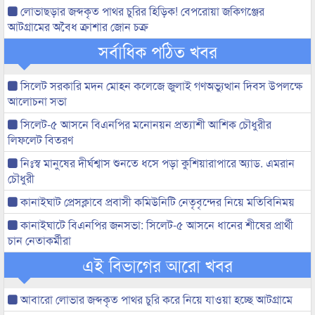
লোভাছড়ার জব্দকৃত পাথর চুরির হিড়িক! বেপরোয়া জকিগঞ্জের
আটগ্রামের অবৈধ ক্রাশার জোন চক্র
সর্বাধিক পঠিত খবর
সিলেট সরকারি মদন মোহন কলেজে জুলাই গণঅভ্যুত্থান দিবস উপলক্ষে
আলোচনা সভা
সিলেট-৫ আসনে বিএনপির মনোনয়ন প্রত্যাশী আশিক চৌধুরীর
লিফলেট বিতরণ
নিঃস্ব মানুষের দীর্ঘশ্বাস শুনতে ধসে পড়া কুশিয়ারাপারে অ্যাড. এমরান
চৌধুরী
কানাইঘাট প্রেসক্লাবে প্রবাসী কমিউনিটি নেতৃবৃন্দের নিয়ে মতিবিনিময়
কানাইঘাটে বিএনপির জনসভা: সিলেট-৫ আসনে ধানের শীষের প্রার্থী
চান নেতাকর্মীরা
এই বিভাগের আরো খবর
আবারো লোভার জব্দকৃত পাথর চুরি করে নিয়ে যাওয়া হচ্ছে আটগ্রামে