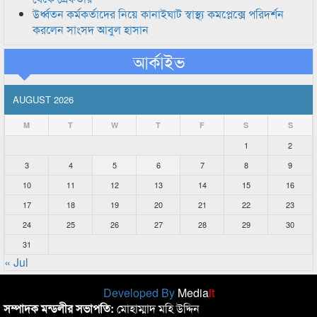
উর্ধ্বতন কর্মকর্তাদের নিয়ে কানাইঘাট স্বাস্থ্য কমপ্লেক্সে পরিদর্শন
করলেন সাংসদ আবুল হাসান
আর্কাইভ
AUGUST 2026
M
T
W
T
F
S
S
1
2
3
4
5
6
7
8
9
10
11
12
13
14
15
16
17
18
19
20
21
22
23
24
25
26
27
28
29
30
31
« Jul
Developed By
Media
it
সম্পাদক মন্ডলীর সভাপতি:
মোহাম্মাদ মহি উদ্দিন