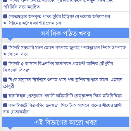
সিলেট অনলাইন প্রেসক্লাবের পুরস্কার বিতরণ ও নতুন সদস্যদের
পরিচিতি সভা অনুষ্ঠিত
লোভাছড়ার জব্দকৃত পাথর চুরির হিড়িক! বেপরোয়া জকিগঞ্জের
আটগ্রামের অবৈধ ক্রাশার জোন চক্র
সর্বাধিক পঠিত খবর
সিলেট সরকারি মদন মোহন কলেজে জুলাই গণঅভ্যুত্থান দিবস উপলক্ষে
আলোচনা সভা
সিলেট-৫ আসনে বিএনপির মনোনয়ন প্রত্যাশী আশিক চৌধুরীর
লিফলেট বিতরণ
নিঃস্ব মানুষের দীর্ঘশ্বাস শুনতে ধসে পড়া কুশিয়ারাপারে অ্যাড. এমরান
চৌধুরী
কানাইঘাট প্রেসক্লাবে প্রবাসী কমিউনিটি নেতৃবৃন্দের নিয়ে মতিবিনিময়
কানাইঘাটে বিএনপির জনসভা: সিলেট-৫ আসনে ধানের শীষের প্রার্থী
চান নেতাকর্মীরা
এই বিভাগের আরো খবর