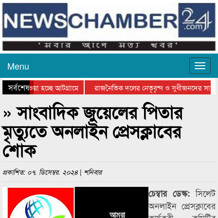
Menu
সর্বশেষ
িয়ে যাওয়া হচ্ছে আটগ্রামে
রাজনৈতিক দলের নেতৃবৃন্দ ও সুধীজনদের সাথে
তিযোগিতার পুরস্কার বিতরণ সম্পন্ন
সিলেটে বাংলাদেশ গ্রুপ থিয়েটার ফেডারেশানের ব
» সাংবাদিক জুয়েলের পিতার
মৃত্যুতে অনলাইন প্রেসক্লাবের
শোক
প্রকাশিত: ০৭. ডিসেম্বর. ২০২৪ | শনিবার
সিলেট
চেম্বার ডেস্ক:
অনলাইন প্রেসক্লাবের
কার্যকরী কমিটির