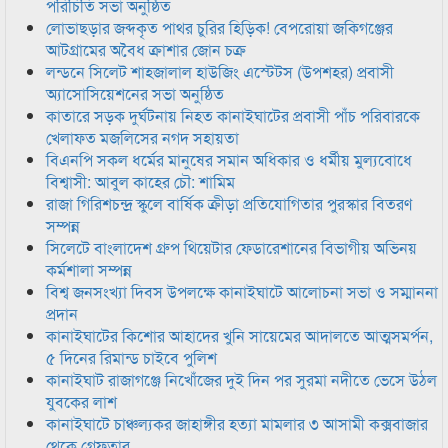
পরিচিতি সভা অনুষ্ঠিত
লোভাছড়ার জব্দকৃত পাথর চুরির হিড়িক! বেপরোয়া জকিগঞ্জের
আটগ্রামের অবৈধ ক্রাশার জোন চক্র
লন্ডনে সিলেট শাহজালাল হাউজিং এস্টেটস (উপশহর) প্রবাসী
অ্যাসোসিয়েশনের সভা অনুষ্ঠিত
কাতারে সড়ক দুর্ঘটনায় নিহত কানাইঘাটের প্রবাসী পাঁচ পরিবারকে
খেলাফত মজলিসের নগদ সহায়তা
বিএনপি সকল ধর্মের মানুষের সমান অধিকার ও ধর্মীয় মুল্যবোধে
বিশ্বাসী: আবুল কাহের চৌ: শামিম
রাজা গিরিশচন্দ্র স্কুলে বার্ষিক ক্রীড়া প্রতিযোগিতার পুরস্কার বিতরণ
সম্পন্ন
সিলেটে বাংলাদেশ গ্রুপ থিয়েটার ফেডারেশানের বিভাগীয় অভিনয়
কর্মশালা সম্পন্ন
বিশ্ব জনসংখ্যা দিবস উপলক্ষে কানাইঘাটে আলোচনা সভা ও সম্মাননা
প্রদান
কানাইঘাটের কিশোর আহাদের খুনি সায়েমের আদালতে আত্মসমর্পন,
৫ দিনের রিমান্ড চাইবে পুলিশ
কানাইঘাট রাজাগঞ্জে নিখোঁজের দুই দিন পর সুরমা নদীতে ভেসে উঠল
যুবকের লাশ
কানাইঘাটে চাঞ্চল্যকর জাহাঙ্গীর হত্যা মামলার ৩ আসামী কক্সবাজার
থেকে গ্রেফতার