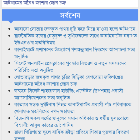
আটগ্রামের অবৈধ ক্রাশার জোন চক্র
সর্বশেষ
আবারো লোভার জব্দকৃত পাথর চুরি করে নিয়ে যাওয়া হচ্ছে আটগ্রামে
রাজনৈতিক দলের নেতৃবৃন্দ ও সুধীজনদের সাথে কানাইঘাটের নবাগত
ইউএনও’র মতবিনিময়
কানাইঘাটে প্রশাসনের উদ্যোগে গণঅভ্যুত্থান দিবসের আলোচনা সভা
অনুষ্ঠিত
সিলেট অনলাইন প্রেসক্লাবের পুরস্কার বিতরণ ও নতুন সদস্যদের
পরিচিতি সভা অনুষ্ঠিত
লোভাছড়ার জব্দকৃত পাথর চুরির হিড়িক! বেপরোয়া জকিগঞ্জের
আটগ্রামের অবৈধ ক্রাশার জোন চক্র
লন্ডনে সিলেট শাহজালাল হাউজিং এস্টেটস (উপশহর) প্রবাসী
অ্যাসোসিয়েশনের সভা অনুষ্ঠিত
কাতারে সড়ক দুর্ঘটনায় নিহত কানাইঘাটের প্রবাসী পাঁচ পরিবারকে
খেলাফত মজলিসের নগদ সহায়তা
বিএনপি সকল ধর্মের মানুষের সমান অধিকার ও ধর্মীয় মুল্যবোধে
বিশ্বাসী: আবুল কাহের চৌ: শামিম
রাজা গিরিশচন্দ্র স্কুলে বার্ষিক ক্রীড়া প্রতিযোগিতার পুরস্কার বিতরণ
সম্পন্ন