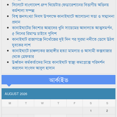
সিলেটে বাংলাদেশ গ্রুপ থিয়েটার ফেডারেশানের বিভাগীয় অভিনয়
কর্মশালা সম্পন্ন
বিশ্ব জনসংখ্যা দিবস উপলক্ষে কানাইঘাটে আলোচনা সভা ও সম্মাননা
প্রদান
কানাইঘাটের কিশোর আহাদের খুনি সায়েমের আদালতে আত্মসমর্পন,
৫ দিনের রিমান্ড চাইবে পুলিশ
কানাইঘাট রাজাগঞ্জে নিখোঁজের দুই দিন পর সুরমা নদীতে ভেসে উঠল
যুবকের লাশ
কানাইঘাটে চাঞ্চল্যকর জাহাঙ্গীর হত্যা মামলার ৩ আসামী কক্সবাজার
থেকে গ্রেফতার
উর্ধ্বতন কর্মকর্তাদের নিয়ে কানাইঘাট স্বাস্থ্য কমপ্লেক্সে পরিদর্শন
করলেন সাংসদ আবুল হাসান
আর্কাইভ
AUGUST 2026
M
T
W
T
F
S
S
1
2