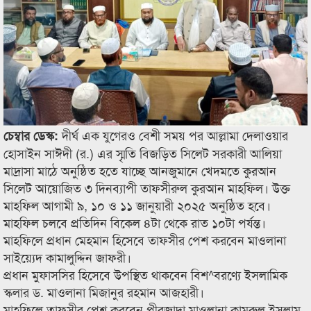
দীর্ঘ এক যুগেরও বেশী সময় পর আল্লামা দেলাওয়ার
চেম্বার ডেস্ক:
হোসাইন সাঈদী (র.) এর স্মৃতি বিজড়িত সিলেট সরকারী আলিয়া
মাদ্রাসা মাঠে অনুষ্ঠিত হতে যাচ্ছে আনজুমানে খেদমতে কুরআন
সিলেট আয়োজিত ৩ দিনব্যাপী তাফসীরুল কুরআন মাহফিল। উক্ত
মাহফিল আগামী ৯, ১০ ও ১১ জানুয়ারী ২০২৫ অনুষ্ঠিত হবে।
মাহফিল চলবে প্রতিদিন বিকেল ৪টা থেকে রাত ১০টা পর্যন্ত।
মাহফিলে প্রধান মেহমান হিসেবে তাফসীর পেশ করবেন মাওলানা
সাইয়্যেদ কামালুদ্দিন জাফরী।
প্রধান মুফাসসির হিসেবে উপস্থিত থাকবেন বিশ^বরণ্যে ইসলামিক
স্কলার ড. মাওলানা মিজানুর রহমান আজহারী।
মাহফিলে তাফসীর পেশ করবেন পীরজাদা মাওলানা কামরুল ইসলাম