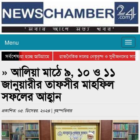
Menu
সর্বশেষ
য়ে যাওয়া হচ্ছে আটগ্রামে
রাজনৈতিক দলের নেতৃবৃন্দ ও সুধীজনদের সাথে ক
যোগিতার পুরস্কার বিতরণ সম্পন্ন
সিলেটে বাংলাদেশ গ্রুপ থিয়েটার ফেডারেশানের বি
» আলিয়া মাঠে ৯, ১০ ও ১১
জানুয়ারীর তাফসীর মাহফিল
সফলের আহ্বান
প্রকাশিত: ০৫. ডিসেম্বর. ২০২৪ | বৃহস্পতিবার