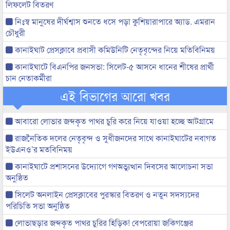
লিফলেট বিতরণ
নিঃস্ব মানুষের দীর্ঘশ্বাস শুনতে ধসে পড়া কুশিয়ারাপারে অ্যাড. এমরান
চৌধুরী
কানাইঘাট প্রেসক্লাবে প্রবাসী কমিউনিটি নেতৃবৃন্দের নিয়ে মতিবিনিময়
কানাইঘাটে বিএনপির জনসভা: সিলেট-৫ আসনে ধানের শীষের প্রার্থী
চান নেতাকর্মীরা
এই বিভাগের আরো খবর
আবারো লোভার জব্দকৃত পাথর চুরি করে নিয়ে যাওয়া হচ্ছে আটগ্রামে
রাজনৈতিক দলের নেতৃবৃন্দ ও সুধীজনদের সাথে কানাইঘাটের নবাগত
ইউএনও’র মতবিনিময়
কানাইঘাটে প্রশাসনের উদ্যোগে গণঅভ্যুত্থান দিবসের আলোচনা সভা
অনুষ্ঠিত
সিলেট অনলাইন প্রেসক্লাবের পুরস্কার বিতরণ ও নতুন সদস্যদের
পরিচিতি সভা অনুষ্ঠিত
লোভাছড়ার জব্দকৃত পাথর চুরির হিড়িক! বেপরোয়া জকিগঞ্জের