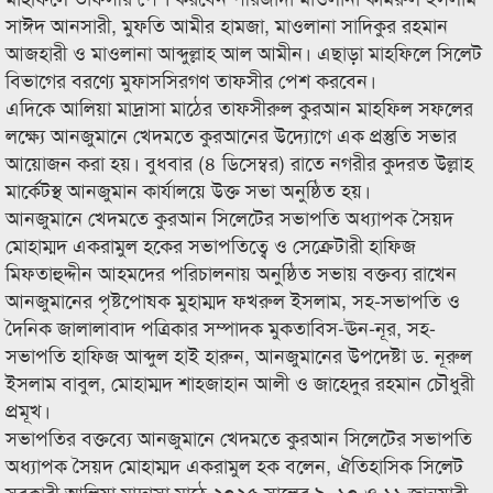
সাঈদ আনসারী, মুফতি আমীর হামজা, মাওলানা সাদিকুর রহমান
আজহারী ও মাওলানা আব্দুল্লাহ আল আমীন। এছাড়া মাহফিলে সিলেট
বিভাগের বরণ্যে মুফাসসিরগণ তাফসীর পেশ করবেন।
এদিকে আলিয়া মাদ্রাসা মাঠের তাফসীরুল কুরআন মাহফিল সফলের
লক্ষ্যে আনজুমানে খেদমতে কুরআনের উদ্যোগে এক প্রস্তুতি সভার
আয়োজন করা হয়। বুধবার (৪ ডিসেম্বর) রাতে নগরীর কুদরত উল্লাহ
মার্কেটস্থ আনজুমান কার্যালয়ে উক্ত সভা অনুষ্ঠিত হয়।
আনজুমানে খেদমতে কুরআন সিলেটের সভাপতি অধ্যাপক সৈয়দ
মোহাম্মদ একরামুল হকের সভাপতিত্বে ও সেক্রেটারী হাফিজ
মিফতাহুদ্দীন আহমদের পরিচালনায় অনুষ্ঠিত সভায় বক্তব্য রাখেন
আনজুমানের পৃষ্টপোষক মুহাম্মদ ফখরুল ইসলাম, সহ-সভাপতি ও
দৈনিক জালালাবাদ পত্রিকার সম্পাদক মুকতাবিস-ঊন-নূর, সহ-
সভাপতি হাফিজ আব্দুল হাই হারুন, আনজুমানের উপদেষ্টা ড. নূরুল
ইসলাম বাবুল, মোহাম্মদ শাহজাহান আলী ও জাহেদুর রহমান চৌধুরী
প্রমূখ।
সভাপতির বক্তব্যে আনজুমানে খেদমতে কুরআন সিলেটের সভাপতি
অধ্যাপক সৈয়দ মোহাম্মদ একরামুল হক বলেন, ঐতিহাসিক সিলেট
সরকারী আলিয়া মাদ্রাসা মাঠে ২০২৫ সালের ৯, ১০ ও ১১ জানুয়ারী