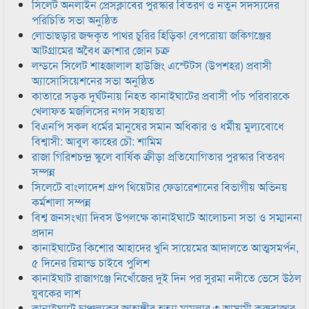
সিলেট অনলাইন প্রেসক্লাবের পুরস্কার বিতরণ ও নতুন সদস্যদের
পরিচিতি সভা অনুষ্ঠিত
লোভাছড়ার জব্দকৃত পাথর চুরির হিড়িক! বেপরোয়া জকিগঞ্জের
আটগ্রামের অবৈধ ক্রাশার জোন চক্র
লন্ডনে সিলেট শাহজালাল হাউজিং এস্টেটস (উপশহর) প্রবাসী
অ্যাসোসিয়েশনের সভা অনুষ্ঠিত
কাতারে সড়ক দুর্ঘটনায় নিহত কানাইঘাটের প্রবাসী পাঁচ পরিবারকে
খেলাফত মজলিসের নগদ সহায়তা
বিএনপি সকল ধর্মের মানুষের সমান অধিকার ও ধর্মীয় মুল্যবোধে
বিশ্বাসী: আবুল কাহের চৌ: শামিম
রাজা গিরিশচন্দ্র স্কুলে বার্ষিক ক্রীড়া প্রতিযোগিতার পুরস্কার বিতরণ
সম্পন্ন
সিলেটে বাংলাদেশ গ্রুপ থিয়েটার ফেডারেশানের বিভাগীয় অভিনয়
কর্মশালা সম্পন্ন
বিশ্ব জনসংখ্যা দিবস উপলক্ষে কানাইঘাটে আলোচনা সভা ও সম্মাননা
প্রদান
কানাইঘাটের কিশোর আহাদের খুনি সায়েমের আদালতে আত্মসমর্পন,
৫ দিনের রিমান্ড চাইবে পুলিশ
কানাইঘাট রাজাগঞ্জে নিখোঁজের দুই দিন পর সুরমা নদীতে ভেসে উঠল
যুবকের লাশ
কানাইঘাটে চাঞ্চল্যকর জাহাঙ্গীর হত্যা মামলার ৩ আসামী কক্সবাজার