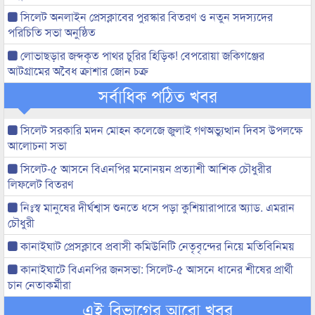
সিলেট অনলাইন প্রেসক্লাবের পুরস্কার বিতরণ ও নতুন সদস্যদের
পরিচিতি সভা অনুষ্ঠিত
লোভাছড়ার জব্দকৃত পাথর চুরির হিড়িক! বেপরোয়া জকিগঞ্জের
আটগ্রামের অবৈধ ক্রাশার জোন চক্র
সর্বাধিক পঠিত খবর
সিলেট সরকারি মদন মোহন কলেজে জুলাই গণঅভ্যুত্থান দিবস উপলক্ষে
আলোচনা সভা
সিলেট-৫ আসনে বিএনপির মনোনয়ন প্রত্যাশী আশিক চৌধুরীর
লিফলেট বিতরণ
নিঃস্ব মানুষের দীর্ঘশ্বাস শুনতে ধসে পড়া কুশিয়ারাপারে অ্যাড. এমরান
চৌধুরী
কানাইঘাট প্রেসক্লাবে প্রবাসী কমিউনিটি নেতৃবৃন্দের নিয়ে মতিবিনিময়
কানাইঘাটে বিএনপির জনসভা: সিলেট-৫ আসনে ধানের শীষের প্রার্থী
চান নেতাকর্মীরা
এই বিভাগের আরো খবর