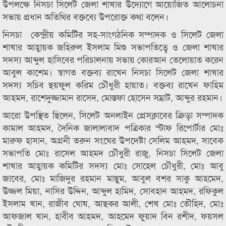
উপলক্ষে নিসচা সিলেট জেলা শাখার উদ্যোগে আয়োজিত আলোচনা
সভায় প্রধান অতিথির বক্তব্যে উপরোক্ত কথা বলেন।
নিসচা কেন্দ্রীয় কমিটির সহ-সাংগঠনিক সম্পাদক ও সিলেট জেলা
শাখার আহ্বায়ক জহিরুল ইসলাম মিশু সভাপতিত্বে ও জেলা শাখার
সদস্য আব্দুল হাসিবের পরিচালনায় সভায় কোরআন তেলোয়াত করেন
আবুল কাশেম। স্বাগত বক্তব্য রাখেন নিসচা সিলেট জেলা শাখার
সদস্য সচিব ছয়ফুল করিম চৌধুরী হায়াত। বক্তব্য রাখেন ফাহিম
আহমদ, রাশেদুজ্জামান রাসেদ, মোস্তফা হোসেন সম্রাট, আব্দুর রহমান।
আরো উপস্থিত ছিলেন, সিলেট অনলাইন প্রেসক্লাবের ক্রিড়া সম্পাদক
কামাল আহমদ, দৈনিক জালালাবাদ পত্রিকার স্টাফ রিপোর্টার মোঃ
মারুফ হাসান, অগ্রনী তরুন সংঘের উপদেষ্টা সেলিম আহমদ, সাবেক
সভাপতি মোঃ রাসেল আহমদ চৌধুরী রাজু, নিসচা সিলেট জেলা
শাখার আহ্বায়ক কমিটির সদস্য মোঃ সোহেল চৌধুরী, মোঃ আবু
জাবের, মোঃ মাজিদুর রহমান মাছুম, আবুল বশর সাকু আহমেদ,
উজ্জল মিয়া, নাসির উদ্দিন, আব্দুল হামিদ, সোবহান আহমদ, রফিকুল
ইসলাম খান, রাজীব ঘোষ, আছকর আলী, শেখ মোঃ তৌহিদ, মোঃ
আফজাল খান, হাবীব আহমদ, আহমেদ ফুয়াদ বিন রশীদ, ফয়সল