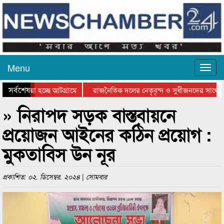
Menu
সর্বশেষ
য়ে যাওয়া হচ্ছে আটগ্রামে
রাজনৈতিক দলের নেতৃবৃন্দ ও সুধীজনদের সাথে ক
যোগিতার পুরস্কার বিতরণ সম্পন্ন
সিলেটে বাংলাদেশ গ্রুপ থিয়েটার ফেডারেশানের বিভ
» নিরাপদ সড়ক বাস্তবায়নে
প্রয়োজন আইনের কঠিন প্রয়োগ :
মুকতাবিস উন নূর
প্রকাশিত: ০২. ডিসেম্বর. ২০২৪ | সোমবার