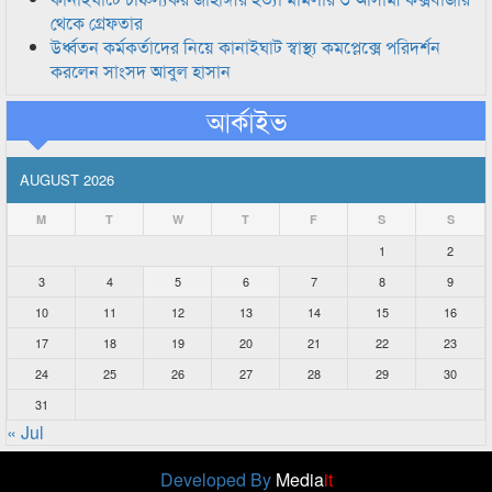
থেকে গ্রেফতার
উর্ধ্বতন কর্মকর্তাদের নিয়ে কানাইঘাট স্বাস্থ্য কমপ্লেক্সে পরিদর্শন
করলেন সাংসদ আবুল হাসান
আর্কাইভ
AUGUST 2026
M
T
W
T
F
S
S
1
2
3
4
5
6
7
8
9
10
11
12
13
14
15
16
17
18
19
20
21
22
23
24
25
26
27
28
29
30
31
« Jul
Developed By
Media
it