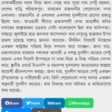
নেতাকর্মীদের বরাদ দিয়ে জানা গেছে তার পুরো নাম সেন্টু রহমান,
দেশের বাড়ি শরিয়তপুর। থাকতেন রাজধানীর শেরেবাংলা নগর
এলাকায়। রাজধানীর ঐ এলাকায় একসময় যুবলীগের ত্রাসের রাজত্ব
ছিলো তার। আওয়ামী লীগের প্রভাবশালী নেতা জাহাঙ্গীর কবির
নানকের আস্থাভাজন হওয়ায় গোটা বাংলাদেশে ছিল তার আধিপত্য।
তাছাড়া জুলাইয়ে ছাত্র জনতার আন্দোলনে তার নেতৃত্বে ছাত্রদের উপর
হামলা হয়েছে বলেও জানান অনেকে। দীর্ঘদিন সিলেটে নিজেকে
একজন কন্ট্রাক্টর পরিচয় দিয়ে বসবাস করে যাচ্ছেন। জানা যায়,
ডজনখানেক মামলার পলাতক আসামী ও সশস্ত্র যুবলীগ ক্যাডার সেন্টু
রহমান এখন সিলেট উপশহরে গা ঢাকা দিয়ে ও নিজ পরিচয় গোপন
করে; স্থানীয় ওয়ার্ড বিএনপি ও মহানগর যুবদলের ক্যাডারদের আশ্রয়ে
আয়েশী জীবনযাপন করছে। জানা যায়, যুবলীগ ক্যাডার সেন্টু একজন
টেন্ডারবাজ ও নারীলোভী এবং তিনি শেরেবাংলা নগর থানার একজন
অস্ত্রধারী যুবলীগ ক্যাডার। তার বিরুদ্ধে নানা অনিয়ম ও অভিযোগের
তথ্য রয়েছে।
Share
Tweet
Share
WhatsApp