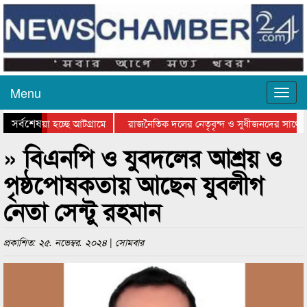
Menu
সর্বশেষ
য়ে যাওয়া হচ্ছে আটগ্রামে
রাজনৈতিক দলের নেতৃবৃন্দ ও সুধীজনদের সাথে ক
যোগিতার পুরস্কার বিতরণ সম্পন্ন
সিলেটে বাংলাদেশ গ্রুপ থিয়েটার ফেডারেশানের বিভ
» বিএনপি ও যুবদলের আশ্রয় ও
পৃষ্ঠপোষকতায় আছেন যুবলীগ
নেতা সেন্টু রহমান
প্রকাশিত: ২৫. নভেম্বর. ২০২৪ | সোমবার