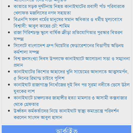
কাতারে সড়ক দুর্ঘটনায় নিহত কানাইঘাটের প্রবাসী পাঁচ পরিবারকে
খেলাফত মজলিসের নগদ সহায়তা
বিএনপি সকল ধর্মের মানুষের সমান অধিকার ও ধর্মীয় মুল্যবোধে
বিশ্বাসী: আবুল কাহের চৌ: শামিম
রাজা গিরিশচন্দ্র স্কুলে বার্ষিক ক্রীড়া প্রতিযোগিতার পুরস্কার বিতরণ
সম্পন্ন
সিলেটে বাংলাদেশ গ্রুপ থিয়েটার ফেডারেশানের বিভাগীয় অভিনয়
কর্মশালা সম্পন্ন
বিশ্ব জনসংখ্যা দিবস উপলক্ষে কানাইঘাটে আলোচনা সভা ও সম্মাননা
প্রদান
কানাইঘাটের কিশোর আহাদের খুনি সায়েমের আদালতে আত্মসমর্পন,
৫ দিনের রিমান্ড চাইবে পুলিশ
কানাইঘাট রাজাগঞ্জে নিখোঁজের দুই দিন পর সুরমা নদীতে ভেসে উঠল
যুবকের লাশ
কানাইঘাটে চাঞ্চল্যকর জাহাঙ্গীর হত্যা মামলার ৩ আসামী কক্সবাজার
থেকে গ্রেফতার
উর্ধ্বতন কর্মকর্তাদের নিয়ে কানাইঘাট স্বাস্থ্য কমপ্লেক্সে পরিদর্শন
করলেন সাংসদ আবুল হাসান
আর্কাইভ