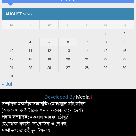
AUGUST 2026
M
T
W
T
F
S
S
1
2
3
4
5
6
7
8
9
10
11
12
13
14
15
16
17
18
19
20
21
22
23
24
25
26
27
28
29
30
31
« Jul
Developed By
Media
it
সম্পাদক মন্ডলীর সভাপতি:
মোহাম্মাদ মহি উদ্দিন
(অধ্যক্ষ,সার্ক ইন্টারন্যাশনাল কলেজ বাংলাদেশ)
প্রধান সম্পাদক:
ইকবাল আহমদ চৌধুরী
(ইংল্যান্ড প্রবাসী, সাংবাদিক ও লেখক)
সম্পাদক:
তাওহীদুল ইসলাম