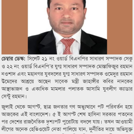
সিলেট ২১ নং ওয়ার্ড বিএনপির সাধারণ সম্পাদক সেকু
চেম্বার ডেস্ক:
ও ২২ নং ওয়ার্ড বিএনপি’র যুগ্ম সাধারণ সম্পাদক মোস্তাফিজুর রহমান
নওশাদ এবং মহানগর যুবদলের যুগ্ম সাধারণ সম্পাদক ওমেদুর রহমান
উমেদের আশ্রয়ে আছেন সাবেক মন্ত্রী জাহাঙ্গীর কবির নানকের
আস্থাভাজন ও একাধিক মামলার পলাতক আসামি যুবলীগ ক্যাডার
সেন্টু রহমান।
জুলাই থেকে আগস্ট, ছাত্র জনতার গণ অভ্যুত্থানে পট পরিবর্তন হয়ে
আজকের এই বাংলাদেশ। ৫ ই আগস্ট শেখ হাসিনা সরকার পতনের
পর দেশের রাজনৈতিক দৃশ্যপট পুরোটায় বদলে যায়। তখন আওয়ামী
লীগের অনেক হেভিওয়েট নেতা পালিয়ে যান, দুর্নীতির দায়ে অভিযুক্ত