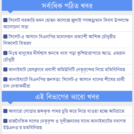
সর্বাধিক পঠিত খবর
সিলেট সরকারি মদন মোহন কলেজে জুলাই গণঅভ্যুত্থান দিবস উপলক্ষে
আলোচনা সভা
সিলেট-৫ আসনে বিএনপির মনোনয়ন প্রত্যাশী আশিক চৌধুরীর
লিফলেট বিতরণ
নিঃস্ব মানুষের দীর্ঘশ্বাস শুনতে ধসে পড়া কুশিয়ারাপারে অ্যাড. এমরান
চৌধুরী
কানাইঘাট প্রেসক্লাবে প্রবাসী কমিউনিটি নেতৃবৃন্দের নিয়ে মতিবিনিময়
কানাইঘাটে বিএনপির জনসভা: সিলেট-৫ আসনে ধানের শীষের প্রার্থী
চান নেতাকর্মীরা
এই বিভাগের আরো খবর
আবারো লোভার জব্দকৃত পাথর চুরি করে নিয়ে যাওয়া হচ্ছে আটগ্রামে
রাজনৈতিক দলের নেতৃবৃন্দ ও সুধীজনদের সাথে কানাইঘাটের নবাগত
ইউএনও’র মতবিনিময়