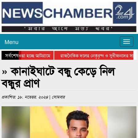
Menu
সর্বশেষ
িয়ে যাওয়া হচ্ছে আটগ্রামে
রাজনৈতিক দলের নেতৃবৃন্দ ও সুধীজনদের সাথে 
তিযোগিতার পুরস্কার বিতরণ সম্পন্ন
সিলেটে বাংলাদেশ গ্রুপ থিয়েটার ফেডারেশানের ব
» কানাইঘাটে বন্ধু কেড়ে নিল
বন্ধুর প্রাণ
প্রকাশিত: ১৮. নভেম্বর. ২০২৪ | সোমবার