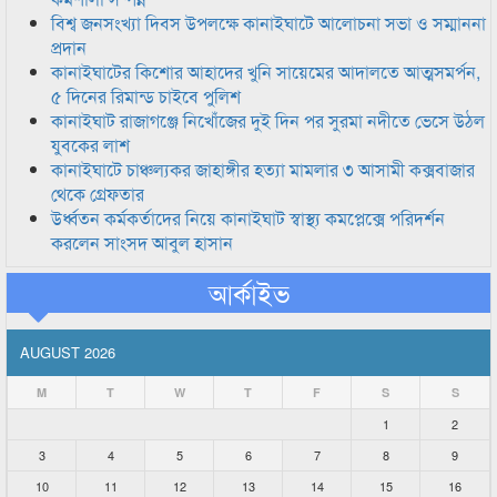
বিশ্ব জনসংখ্যা দিবস উপলক্ষে কানাইঘাটে আলোচনা সভা ও সম্মাননা
প্রদান
কানাইঘাটের কিশোর আহাদের খুনি সায়েমের আদালতে আত্মসমর্পন,
৫ দিনের রিমান্ড চাইবে পুলিশ
কানাইঘাট রাজাগঞ্জে নিখোঁজের দুই দিন পর সুরমা নদীতে ভেসে উঠল
যুবকের লাশ
কানাইঘাটে চাঞ্চল্যকর জাহাঙ্গীর হত্যা মামলার ৩ আসামী কক্সবাজার
থেকে গ্রেফতার
উর্ধ্বতন কর্মকর্তাদের নিয়ে কানাইঘাট স্বাস্থ্য কমপ্লেক্সে পরিদর্শন
করলেন সাংসদ আবুল হাসান
আর্কাইভ
AUGUST 2026
M
T
W
T
F
S
S
1
2
3
4
5
6
7
8
9
10
11
12
13
14
15
16