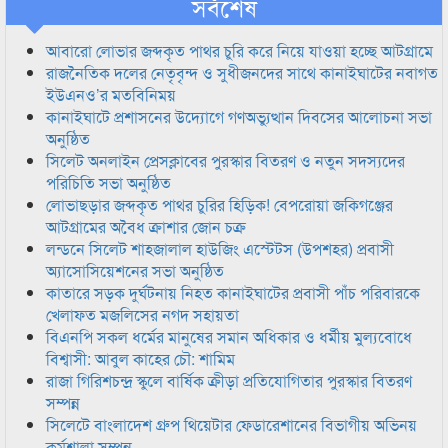
সর্বশেষ
আবারো লোভার জব্দকৃত পাথর চুরি করে নিয়ে যাওয়া হচ্ছে আটগ্রামে
রাজনৈতিক দলের নেতৃবৃন্দ ও সুধীজনদের সাথে কানাইঘাটের নবাগত
ইউএনও’র মতবিনিময়
কানাইঘাটে প্রশাসনের উদ্যোগে গণঅভ্যুত্থান দিবসের আলোচনা সভা
অনুষ্ঠিত
সিলেট অনলাইন প্রেসক্লাবের পুরস্কার বিতরণ ও নতুন সদস্যদের
পরিচিতি সভা অনুষ্ঠিত
লোভাছড়ার জব্দকৃত পাথর চুরির হিড়িক! বেপরোয়া জকিগঞ্জের
আটগ্রামের অবৈধ ক্রাশার জোন চক্র
লন্ডনে সিলেট শাহজালাল হাউজিং এস্টেটস (উপশহর) প্রবাসী
অ্যাসোসিয়েশনের সভা অনুষ্ঠিত
কাতারে সড়ক দুর্ঘটনায় নিহত কানাইঘাটের প্রবাসী পাঁচ পরিবারকে
খেলাফত মজলিসের নগদ সহায়তা
বিএনপি সকল ধর্মের মানুষের সমান অধিকার ও ধর্মীয় মুল্যবোধে
বিশ্বাসী: আবুল কাহের চৌ: শামিম
রাজা গিরিশচন্দ্র স্কুলে বার্ষিক ক্রীড়া প্রতিযোগিতার পুরস্কার বিতরণ
সম্পন্ন
সিলেটে বাংলাদেশ গ্রুপ থিয়েটার ফেডারেশানের বিভাগীয় অভিনয়
কর্মশালা সম্পন্ন