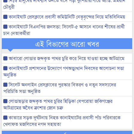
নিঃস্ব মানুষের দীর্ঘশ্বাস শুনতে ধসে পড়া কুশিয়ারাপারে অ্যাড. এমরান
চৌধুরী
কানাইঘাট প্রেসক্লাবে প্রবাসী কমিউনিটি নেতৃবৃন্দের নিয়ে মতিবিনিময়
কানাইঘাটে বিএনপির জনসভা: সিলেট-৫ আসনে ধানের শীষের প্রার্থী
চান নেতাকর্মীরা
এই বিভাগের আরো খবর
আবারো লোভার জব্দকৃত পাথর চুরি করে নিয়ে যাওয়া হচ্ছে আটগ্রামে
কানাইঘাটে প্রশাসনের উদ্যোগে গণঅভ্যুত্থান দিবসের আলোচনা সভা
অনুষ্ঠিত
সিলেট অনলাইন প্রেসক্লাবের পুরস্কার বিতরণ ও নতুন সদস্যদের
পরিচিতি সভা অনুষ্ঠিত
লোভাছড়ার জব্দকৃত পাথর চুরির হিড়িক! বেপরোয়া জকিগঞ্জের
আটগ্রামের অবৈধ ক্রাশার জোন চক্র
কাতারে সড়ক দুর্ঘটনায় নিহত কানাইঘাটের প্রবাসী পাঁচ পরিবারকে
খেলাফত মজলিসের নগদ সহায়তা