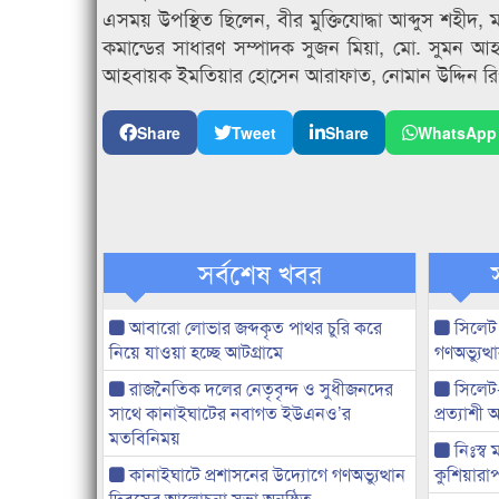
এসময় উপস্থিত ছিলেন, বীর মুক্তিযোদ্ধা আব্দুস শহীদ, ম
কমান্ডের সাধারণ সম্পাদক সুজন মিয়া, মো. সুমন আহম
আহবায়ক ইমতিয়ার হোসেন আরাফাত, নোমান উদ্দিন র
Share
Tweet
Share
WhatsApp
সর্বশেষ খবর
আবারো লোভার জব্দকৃত পাথর চুরি করে
সিলেট
নিয়ে যাওয়া হচ্ছে আটগ্রামে
গণঅভ্যুত
রাজনৈতিক দলের নেতৃবৃন্দ ও সুধীজনদের
সিলেট
সাথে কানাইঘাটের নবাগত ইউএনও’র
প্রত্যাশ
মতবিনিময়
নিঃস্ব 
কানাইঘাটে প্রশাসনের উদ্যোগে গণঅভ্যুত্থান
কুশিয়ারাপ
দিবসের আলোচনা সভা অনুষ্ঠিত