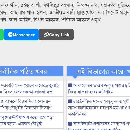
নাফ খাঁন, রইছ আলী, মখলিছুর রহমান, নিরেন্দ্র নাথ, মহানগর মুক্তিযোদ
দ, আছলাম খান স্বপন, জাতীয়তাবাদী মুক্তিযোদ্ধা দল সিলেট মহানগ
িপন, আল-আমিন, রিপন আহমদ, শরিয়ত আহমদ প্রমুখ।
Messenger
Copy Link
সর্বাধিক পঠিত খবর
এই বিভাগের আরো 
 সরকারি মদন মোহন কলেজে জুলাই
আবারো লোভার জব্দকৃত পাথর চুর
্থান দিবস উপলক্ষে আলোচনা সভা
নিয়ে যাওয়া হচ্ছে আটগ্রামে
-৫ আসনে বিএনপির মনোনয়ন
রাজনৈতিক দলের নেতৃবৃন্দ ও সু
ী আশিক চৌধুরীর লিফলেট বিতরণ
সাথে কানাইঘাটের নবাগত ইউএনও’
মতবিনিময়
মানুষের দীর্ঘশ্বাস শুনতে ধসে পড়া
ারে অ্যাড. এমরান চৌধুরী
কানাইঘাটে প্রশাসনের উদ্যোগে গণঅ
দিবসের আলোচনা সভা অনুষ্ঠিত