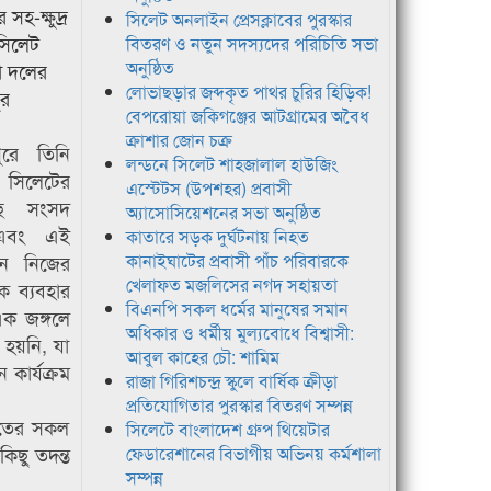
সহ-ক্ষুদ্র
সিলেট অনলাইন প্রেসক্লাবের পুরস্কার
সিলেট
বিতরণ ও নতুন সদস্যদের পরিচিতি সভা
অনুষ্ঠিত
ধা দলের
লোভাছড়ার জব্দকৃত পাথর চুরির হিড়িক!
ুর
বেপরোয়া জকিগঞ্জের আটগ্রামের অবৈধ
ক্রাশার জোন চক্র
ুরে তিনি
লন্ডনে সিলেট শাহজালাল হাউজিং
সিলেটের
এস্টেটস (উপশহর) প্রবাসী
্ছে সংসদ
অ্যাসোসিয়েশনের সভা অনুষ্ঠিত
 এবং এই
কাতারে সড়ক দুর্ঘটনায় নিহত
িন নিজের
কানাইঘাটের প্রবাসী পাঁচ পরিবারকে
খেলাফত মজলিসের নগদ সহায়তা
ে ব্যবহার
বিএনপি সকল ধর্মের মানুষের সমান
এক জঙ্গলে
অধিকার ও ধর্মীয় মুল্যবোধে বিশ্বাসী:
 হয়নি, যা
আবুল কাহের চৌ: শামিম
কার্যক্রম
রাজা গিরিশচন্দ্র স্কুলে বার্ষিক ক্রীড়া
প্রতিযোগিতার পুরস্কার বিতরণ সম্পন্ন
থিতের সকল
সিলেটে বাংলাদেশ গ্রুপ থিয়েটার
িছু তদন্ত
ফেডারেশানের বিভাগীয় অভিনয় কর্মশালা
সম্পন্ন