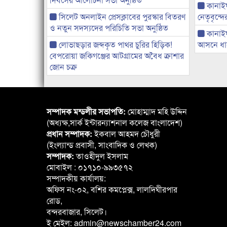
কানাইঘা
সিলেট অনলাইন প্রেসক্লাবের পুরস্কার বিতরণ
নেতৃবৃন্দ
ও নতুন সদস্যদের পরিচিতি সভা অনুষ্ঠিত
কানাই
লোভাছড়ার জব্দকৃত পাথর চুরির হিড়িক!
আসনে ধানে
বেপরোয়া জকিগঞ্জের আটগ্রামের অবৈধ ক্রাশার
জোন চক্র
সম্পাদক মন্ডলীর সভাপতি:
মোহাম্মাদ মহি উদ্দিন
(অধ্যক্ষ,সার্ক ইন্টারন্যাশনাল কলেজ বাংলাদেশ)
প্রধান সম্পাদক:
ইকবাল আহমদ চৌধুরী
(ইংল্যান্ড প্রবাসী, সাংবাদিক ও লেখক)
সম্পাদক:
তাওহীদুল ইসলাম
মোবাইল : ০১৭১০-৯৯৩৫৭২
সম্পাদকীয় কার্যালয়:
অফিস নং-০২, বশির কমপ্লেক্স, লালদিঘীরপার
রোড,
বন্দরবাজার, সিলেট।
ই মেইল: admin@newschamber24.com