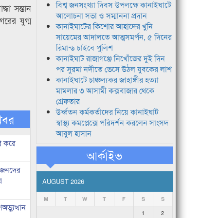
বিশ্ব জনসংখ্যা দিবস উপলক্ষে কানাইঘাটে
্ধা সন্তান
আলোচনা সভা ও সম্মাননা প্রদান
রের যুগ্ম
কানাইঘাটের কিশোর আহাদের খুনি
সায়েমের আদালতে আত্মসমর্পন, ৫ দিনের
রিমান্ড চাইবে পুলিশ
কানাইঘাট রাজাগঞ্জে নিখোঁজের দুই দিন
পর সুরমা নদীতে ভেসে উঠল যুবকের লাশ
কানাইঘাটে চাঞ্চল্যকর জাহাঙ্গীর হত্যা
মামলার ৩ আসামী কক্সবাজার থেকে
গ্রেফতার
উর্ধ্বতন কর্মকর্তাদের নিয়ে কানাইঘাট
খবর
স্বাস্থ্য কমপ্লেক্সে পরিদর্শন করলেন সাংসদ
আবুল হাসান
ি করে
আর্কাইভ
ধীজনদের
র
AUGUST 2026
M
T
W
T
F
S
S
ভ্যুত্থান
1
2