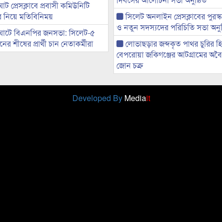
ট প্রেসক্লাবে প্রবাসী কমিউনিটি
ের নিয়ে মতিবিনিময়
সিলেট অনলাইন প্রেসক্লাবের পুরস্
ও নতুন সদস্যদের পরিচিতি সভা অনুষ
ঘাটে বিএনপির জনসভা: সিলেট-৫
র শীষের প্রার্থী চান নেতাকর্মীরা
লোভাছড়ার জব্দকৃত পাথর চুরির হ
বেপরোয়া জকিগঞ্জের আটগ্রামের অবৈধ
জোন চক্র
Developed By
Media
it