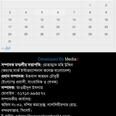
1
2
3
4
5
6
7
8
9
10
11
12
13
14
15
16
17
18
19
20
21
22
23
24
25
26
27
28
29
30
31
« Jul
Developed By
Media
it
সম্পাদক মন্ডলীর সভাপতি:
মোহাম্মাদ মহি উদ্দিন
(অধ্যক্ষ,সার্ক ইন্টারন্যাশনাল কলেজ বাংলাদেশ)
প্রধান সম্পাদক:
ইকবাল আহমদ চৌধুরী
(ইংল্যান্ড প্রবাসী, সাংবাদিক ও লেখক)
সম্পাদক:
তাওহীদুল ইসলাম
মোবাইল : ০১৭১০-৯৯৩৫৭২
সম্পাদকীয় কার্যালয়:
অফিস নং-০২, বশির কমপ্লেক্স, লালদিঘীরপার রোড,
বন্দরবাজার, সিলেট।
ই মেইল: admin@newschamber24.com