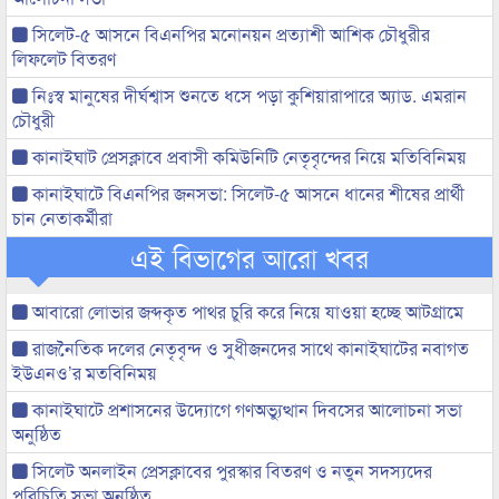
সিলেট-৫ আসনে বিএনপির মনোনয়ন প্রত্যাশী আশিক চৌধুরীর
লিফলেট বিতরণ
নিঃস্ব মানুষের দীর্ঘশ্বাস শুনতে ধসে পড়া কুশিয়ারাপারে অ্যাড. এমরান
চৌধুরী
কানাইঘাট প্রেসক্লাবে প্রবাসী কমিউনিটি নেতৃবৃন্দের নিয়ে মতিবিনিময়
কানাইঘাটে বিএনপির জনসভা: সিলেট-৫ আসনে ধানের শীষের প্রার্থী
চান নেতাকর্মীরা
এই বিভাগের আরো খবর
আবারো লোভার জব্দকৃত পাথর চুরি করে নিয়ে যাওয়া হচ্ছে আটগ্রামে
রাজনৈতিক দলের নেতৃবৃন্দ ও সুধীজনদের সাথে কানাইঘাটের নবাগত
ইউএনও’র মতবিনিময়
কানাইঘাটে প্রশাসনের উদ্যোগে গণঅভ্যুত্থান দিবসের আলোচনা সভা
অনুষ্ঠিত
সিলেট অনলাইন প্রেসক্লাবের পুরস্কার বিতরণ ও নতুন সদস্যদের
পরিচিতি সভা অনুষ্ঠিত