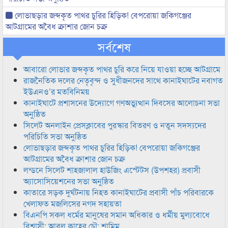
লোভাছড়ার জব্দকৃত পাথর চুরির হিড়িক! বেপরোয়া জকিগঞ্জের
আটগ্রামের অবৈধ ক্রাশার জোন চক্র
সর্বশেষ
আবারো লোভার জব্দকৃত পাথর চুরি করে নিয়ে যাওয়া হচ্ছে আটগ্রামে
রাজনৈতিক দলের নেতৃবৃন্দ ও সুধীজনদের সাথে কানাইঘাটের নবাগত
ইউএনও’র মতবিনিময়
কানাইঘাটে প্রশাসনের উদ্যোগে গণঅভ্যুত্থান দিবসের আলোচনা সভা
অনুষ্ঠিত
সিলেট অনলাইন প্রেসক্লাবের পুরস্কার বিতরণ ও নতুন সদস্যদের
পরিচিতি সভা অনুষ্ঠিত
লোভাছড়ার জব্দকৃত পাথর চুরির হিড়িক! বেপরোয়া জকিগঞ্জের
আটগ্রামের অবৈধ ক্রাশার জোন চক্র
লন্ডনে সিলেট শাহজালাল হাউজিং এস্টেটস (উপশহর) প্রবাসী
অ্যাসোসিয়েশনের সভা অনুষ্ঠিত
কাতারে সড়ক দুর্ঘটনায় নিহত কানাইঘাটের প্রবাসী পাঁচ পরিবারকে
খেলাফত মজলিসের নগদ সহায়তা
বিএনপি সকল ধর্মের মানুষের সমান অধিকার ও ধর্মীয় মুল্যবোধে
বিশ্বাসী: আবুল কাহের চৌ: শামিম