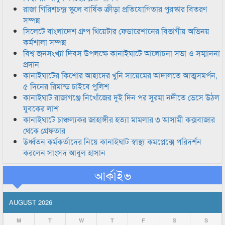
রাজা গিরিশচন্দ্র স্কুলে বার্ষিক ক্রীড়া প্রতিযোগিতার পুরস্কার বিতরণ
সম্পন্ন
সিলেটে বাংলাদেশ গ্রুপ থিয়েটার ফেডারেশানের বিভাগীয় অভিনয়
কর্মশালা সম্পন্ন
বিশ্ব জনসংখ্যা দিবস উপলক্ষে কানাইঘাটে আলোচনা সভা ও সম্মাননা
প্রদান
কানাইঘাটের কিশোর আহাদের খুনি সায়েমের আদালতে আত্মসমর্পন,
৫ দিনের রিমান্ড চাইবে পুলিশ
কানাইঘাট রাজাগঞ্জে নিখোঁজের দুই দিন পর সুরমা নদীতে ভেসে উঠল
যুবকের লাশ
কানাইঘাটে চাঞ্চল্যকর জাহাঙ্গীর হত্যা মামলার ৩ আসামী কক্সবাজার
থেকে গ্রেফতার
উর্ধ্বতন কর্মকর্তাদের নিয়ে কানাইঘাট স্বাস্থ্য কমপ্লেক্সে পরিদর্শন
করলেন সাংসদ আবুল হাসান
আর্কাইভ
AUGUST 2026
M
T
W
T
F
S
S