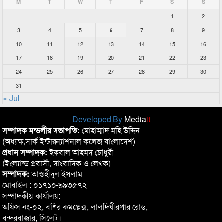
M
T
W
T
F
S
S
1
2
3
4
5
6
7
8
9
10
11
12
13
14
15
16
17
18
19
20
21
22
23
24
25
26
27
28
29
30
31
« Jul
Developed By
Media
it
সম্পাদক মন্ডলীর সভাপতি:
মোহাম্মাদ মহি উদ্দিন
(অধ্যক্ষ,সার্ক ইন্টারন্যাশনাল কলেজ বাংলাদেশ)
প্রধান সম্পাদক:
ইকবাল আহমদ চৌধুরী
(ইংল্যান্ড প্রবাসী, সাংবাদিক ও লেখক)
সম্পাদক:
তাওহীদুল ইসলাম
মোবাইল : ০১৭১০-৯৯৩৫৭২
সম্পাদকীয় কার্যালয়:
অফিস নং-০২, বশির কমপ্লেক্স, লালদিঘীরপার রোড,
বন্দরবাজার, সিলেট।