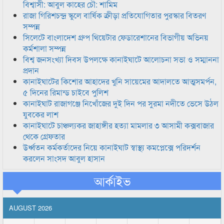
বিশ্বাসী: আবুল কাহের চৌ: শামিম
রাজা গিরিশচন্দ্র স্কুলে বার্ষিক ক্রীড়া প্রতিযোগিতার পুরস্কার বিতরণ
সম্পন্ন
সিলেটে বাংলাদেশ গ্রুপ থিয়েটার ফেডারেশানের বিভাগীয় অভিনয়
কর্মশালা সম্পন্ন
বিশ্ব জনসংখ্যা দিবস উপলক্ষে কানাইঘাটে আলোচনা সভা ও সম্মাননা
প্রদান
কানাইঘাটের কিশোর আহাদের খুনি সায়েমের আদালতে আত্মসমর্পন,
৫ দিনের রিমান্ড চাইবে পুলিশ
কানাইঘাট রাজাগঞ্জে নিখোঁজের দুই দিন পর সুরমা নদীতে ভেসে উঠল
যুবকের লাশ
কানাইঘাটে চাঞ্চল্যকর জাহাঙ্গীর হত্যা মামলার ৩ আসামী কক্সবাজার
থেকে গ্রেফতার
উর্ধ্বতন কর্মকর্তাদের নিয়ে কানাইঘাট স্বাস্থ্য কমপ্লেক্সে পরিদর্শন
করলেন সাংসদ আবুল হাসান
আর্কাইভ
AUGUST 2026