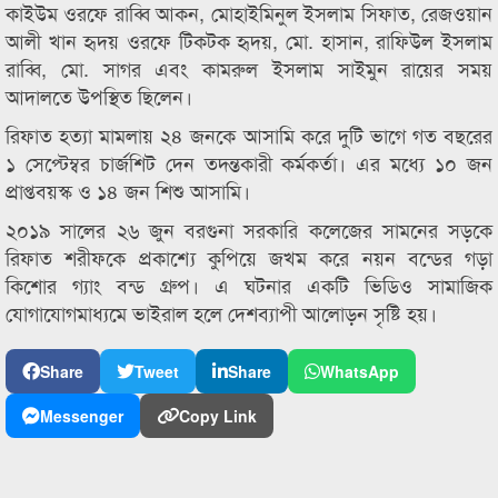
কাইউম ওরফে রাব্বি আকন, মোহাইমিনুল ইসলাম সিফাত, রেজওয়ান
আলী খান হৃদয় ওরফে টিকটক হৃদয়, মো. হাসান, রাফিউল ইসলাম
রাব্বি, মো. সাগর এবং কামরুল ইসলাম সাইমুন রায়ের সময়
আদালতে উপস্থিত ছিলেন।
রিফাত হত্যা মামলায় ২৪ জনকে আসামি করে দুটি ভাগে গত বছরের
১ সেপ্টেম্বর চার্জশিট দেন তদন্তকারী কর্মকর্তা। এর মধ্যে ১০ জন
প্রাপ্তবয়স্ক ও ১৪ জন শিশু আসামি।
২০১৯ সালের ২৬ জুন বরগুনা সরকারি কলেজের সামনের সড়কে
রিফাত শরীফকে প্রকাশ্যে কুপিয়ে জখম করে নয়ন বন্ডের গড়া
কিশোর গ্যাং বন্ড গ্রুপ। এ ঘটনার একটি ভিডিও সামাজিক
যোগাযোগমাধ্যমে ভাইরাল হলে দেশব্যাপী আলোড়ন সৃষ্টি হয়।
Share
Tweet
Share
WhatsApp
Messenger
Copy Link