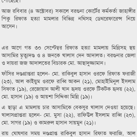
আজ রবিবার (৪ অক্টোবর) সকালে বরগুনা কোর্টের কর্মকর্তা জাহাঙ্গীর
পিকু রিফাত হত্যা মামলার বিভিন্ন নথিসহ ডেথরেফারেন্স নিয়ে
আসেন।
এর আগে গত ৩০ সেপ্টেম্বর রিফাত হত্যা মামলায় মিন্নিসহ ছয়
আসামির মৃত্যুদণ্ড ও ৪ জনকে খালাস দেন আদালত। বরগুনার জেলা
ও দায়রা জজ আদালতের বিচারক মো. আছাদুজ্জামান।
ফাঁসির দণ্ডপ্রাপ্তরা হলেন- মো. রাকিবুল হাসান ওরফে রিফাত ফরাজী
(২৩), আল কাইয়ুম ওরফে রাব্বি আকন (২১), মোহাইমিনুল ইসলাম
সিফাত (১৯), রেজোয়ান আলী খান হৃদয় ওরফে টিকটক হৃদয় (২২),
মো. হাসান (১৯) ও আয়শা সিদ্দিকা মিন্নি (১৯)।
এ ছাড়া এ মামলায় চার আসামিকে বেকসুর খালাস দেওয়া হয়েছে।
খালাসপ্রাপ্তরা হলেন- মো. মুসা (২২), রাফিউল ইসলাম রাব্বি (২০),
মো. সাগর (১৯) ও কামরুল হাসান সায়মুন (২১)।
রায় ঘোষণার সময় দণ্ডপ্রাপ্ত রাকিবুল হাসান রিফাত ফরাজি, আল