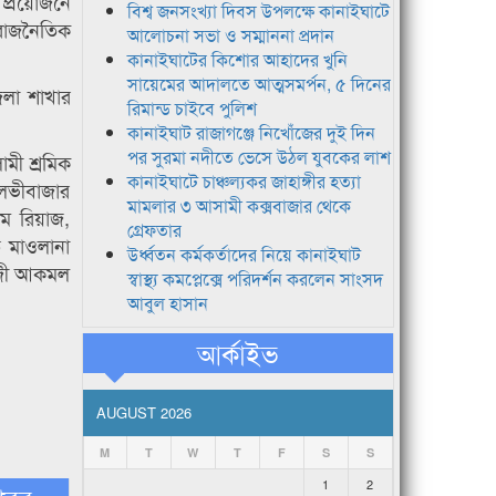
প্রয়োজনে
বিশ্ব জনসংখ্যা দিবস উপলক্ষে কানাইঘাটে
 রাজনৈতিক
আলোচনা সভা ও সম্মাননা প্রদান
কানাইঘাটের কিশোর আহাদের খুনি
সায়েমের আদালতে আত্মসমর্পন, ৫ দিনের
েলা শাখার
রিমান্ড চাইবে পুলিশ
কানাইঘাট রাজাগঞ্জে নিখোঁজের দুই দিন
পর সুরমা নদীতে ভেসে উঠল যুবকের লাশ
মী শ্রমিক
কানাইঘাটে চাঞ্চল্যকর জাহাঙ্গীর হত্যা
ৌলভীবাজার
মামলার ৩ আসামী কক্সবাজার থেকে
াম রিয়াজ,
গ্রেফতার
 মাওলানা
উর্ধ্বতন কর্মকর্তাদের নিয়ে কানাইঘাট
হাজী আকমল
স্বাস্থ্য কমপ্লেক্সে পরিদর্শন করলেন সাংসদ
আবুল হাসান
আর্কাইভ
AUGUST 2026
M
T
W
T
F
S
S
1
2