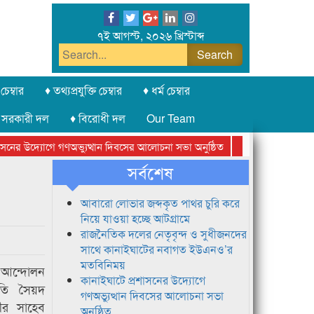
৭ই আগস্ট, ২০২৬ খ্রিস্টাব্দ
চেম্বার
♦ তথ্যপ্রযুক্তি চেম্বার
♦ ধর্ম চেম্বার
 সরকারী দল
♦ বিরোধী দল
Our Team
র উদ্যোগে গণঅভ্যুত্থান দিবসের আলোচনা সভা অনুষ্ঠিত
সিলেট অনলাইন প্রেসক্
সর্বশেষ
আবারো লোভার জব্দকৃত পাথর চুরি করে
নিয়ে যাওয়া হচ্ছে আটগ্রামে
রাজনৈতিক দলের নেতৃবৃন্দ ও সুধীজনদের
সাথে কানাইঘাটের নবাগত ইউএনও’র
মতবিনিময়
আন্দোলন
কানাইঘাটে প্রশাসনের উদ্যোগে
তি সৈয়দ
গণঅভ্যুত্থান দিবসের আলোচনা সভা
ীর সাহেব
অনুষ্ঠিত