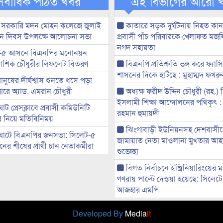
সর্বাধিক পঠিত খবর
এই বিভাগের আরো 
 সরকারি মদন মোহন কলেজে জুলাই
কাতারে সড়ক দুর্ঘটনায় নিহত কা
্থান দিবস উপলক্ষে আলোচনা সভা
প্রবাসী পাঁচ পরিবারকে খেলাফত মজ
নগদ সহায়তা
-৫ আসনে বিএনপির মনোনয়ন
ী আশিক চৌধুরীর লিফলেট বিতরণ
বিএনপি প্রতিশ্রুতি ভঙ্গ করে ফ্যাস
শাসনের দিকে হাটঁছে : মুহাম্মদ ফখ
মানুষের দীর্ঘশ্বাস শুনতে ধসে পড়া
ারে অ্যাড. এমরান চৌধুরী
অধ্যক্ষ ফরীদ উদ্দিন চৌধুরী (রহ.)
ইসলামী শিক্ষা আন্দোলনের পথিকৃৎ :
ট প্রেসক্লাবে প্রবাসী কমিউনিটি
রহমান হুমায়দী
ের নিয়ে মতিবিনিময়
ঝিংগাবাড়ী ইউনিয়নসহ দেশবাসী
ঘাটে বিএনপির জনসভা: সিলেট-৫
জামায়াত নেতা মাওলানা মুখতার আ
র শীষের প্রার্থী চান নেতাকর্মীরা
শুভেচ্ছা
বিগত নির্বাচনে ইঞ্জিনিয়ারিংয়ের ম
গণরায় পাল্টে দেওয়া হয়েছে: সিলেট
আজহার এমপি
Developed By
Media
it