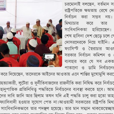
চরমোনাই বলছেন, বর্তমান স
রাষ্ট্রপতিকে ক্ষমতায় রেখে দ
নির্বাচন করা সম্ভব নয়। র
মিথ্যাচার করে তার 
সংবিধানিকতা হারিয়েছেন। ফ
শেখ হাসিনা দেশ ছেড়ে চলে 
দোসরদেরকে নিয়ে যাইনি।
ফ্যাসিস্ট ও স্বৈরাচার আও
সরকার নির্বাচন কমিশন ও প
ব্যবহার করে যে সব একত
পাতানো ও ডামি নির্বাচনের
গ করে দিয়েছেন, তাদেরকে আইনের আওতায় এনে শাস্তির মুখোমুখি কর
াকারী, লুটেরা ও দুর্নীতিবাজদের রাজনীতি করা নিষিদ্ধ করে নির্বাচ
ুপাতিক প্রতিনিধিত্ব পদ্ধতিতে নির্বাচনের ব্যবস্থা করতে হবে। 
বাচনের দাবি জানি আর ছিলাম তখন যদি এই পদ্ধতি চালু করা হতো ত
যাসিবাদী হওয়ার সুযোগ পেত না।আওয়ামী সরকারের রাষ্ট্রপতি মিথ্
ংবিধানিকভাবে তার পদস্থল হয়েছে। তার মান সম্মান থাকতেস্বেচ্ছা