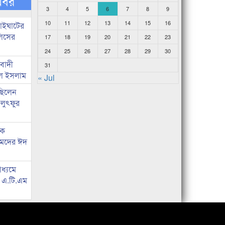
খবর
3
4
5
6
7
8
9
10
11
12
13
14
15
16
নাইঘাটের
লিসের
17
18
19
20
21
22
23
24
25
26
27
28
29
30
িবাদী
31
রুল ইসলাম
« Jul
 ছিলেন
 লুৎফুর
কে
হমদের ঈদ
াধ্যমে
ে এ.টি.এম