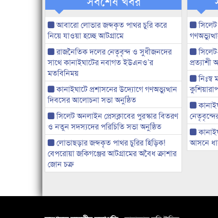
সর্বশেষ খবর
আবারো লোভার জব্দকৃত পাথর চুরি করে
সিলেট
নিয়ে যাওয়া হচ্ছে আটগ্রামে
গণঅভ্যুত
রাজনৈতিক দলের নেতৃবৃন্দ ও সুধীজনদের
সিলেট
সাথে কানাইঘাটের নবাগত ইউএনও’র
প্রত্যাশ
মতবিনিময়
নিঃস্ব 
কানাইঘাটে প্রশাসনের উদ্যোগে গণঅভ্যুত্থান
কুশিয়ারাপ
দিবসের আলোচনা সভা অনুষ্ঠিত
কানাইঘা
সিলেট অনলাইন প্রেসক্লাবের পুরস্কার বিতরণ
নেতৃবৃন্দ
ও নতুন সদস্যদের পরিচিতি সভা অনুষ্ঠিত
কানাই
লোভাছড়ার জব্দকৃত পাথর চুরির হিড়িক!
আসনে ধানে
বেপরোয়া জকিগঞ্জের আটগ্রামের অবৈধ ক্রাশার
জোন চক্র