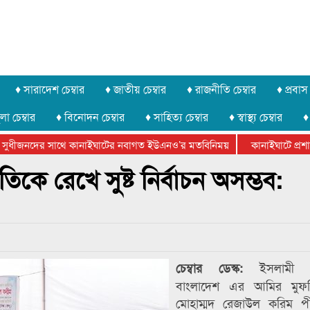
♦ সারাদেশ চেম্বার
♦ জাতীয় চেম্বার
♦ রাজনীতি চেম্বার
♦ প্রবাস 
লা চেম্বার
♦ বিনোদন চেম্বার
♦ সাহিত্য চেম্বার
♦ স্বাস্থ্য চেম্বার
♦
ুধীজনদের সাথে কানাইঘাটের নবাগত ইউএনও’র মতবিনিময়
কানাইঘাটে প্রশাসনে
ার ফেডারেশানের বিভাগীয় অভিনয় কর্মশালা সম্পন্ন
পতিকে রেখে সুষ্ট নির্বাচন অসম্ভব:
ইসলামী 
চেম্বার ডেস্ক:
বাংলাদেশ এর আমির মুফ
মোহাম্মদ রেজাউল করিম প