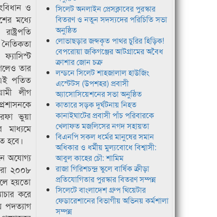
ংবিধান ও
সিলেট অনলাইন প্রেসক্লাবের পুরস্কার
েশের মধ্যে
বিতরণ ও নতুন সদস্যদের পরিচিতি সভা
অনুষ্ঠিত
াষ্ট্রপতি
লোভাছড়ার জব্দকৃত পাথর চুরির হিড়িক!
নৈতিকতা
বেপরোয়া জকিগঞ্জের আটগ্রামের অবৈধ
্যাসিস্ট
ক্রাশার জোন চক্র
গেলেও তার
লন্ডনে সিলেট শাহজালাল হাউজিং
 এই পতিত
এস্টেটস (উপশহর) প্রবাসী
য়ামী লীগ
অ্যাসোসিয়েশনের সভা অনুষ্ঠিত
্রশাসনকে
কাতারে সড়ক দুর্ঘটনায় নিহত
রফা ভুয়া
কানাইঘাটের প্রবাসী পাঁচ পরিবারকে
খেলাফত মজলিসের নগদ সহায়তা
 মাধ্যমে
বিএনপি সকল ধর্মের মানুষের সমান
তে হবে।
অধিকার ও ধর্মীয় মুল্যবোধে বিশ্বাসী:
নে অযোগ্য
আবুল কাহের চৌ: শামিম
আমরা ২০০৮
রাজা গিরিশচন্দ্র স্কুলে বার্ষিক ক্রীড়া
প্রতিযোগিতার পুরস্কার বিতরণ সম্পন্ন
াহলে হয়তো
সিলেটে বাংলাদেশ গ্রুপ থিয়েটার
যাচার করে
ফেডারেশানের বিভাগীয় অভিনয় কর্মশালা
য় পদত্যাগ
সম্পন্ন