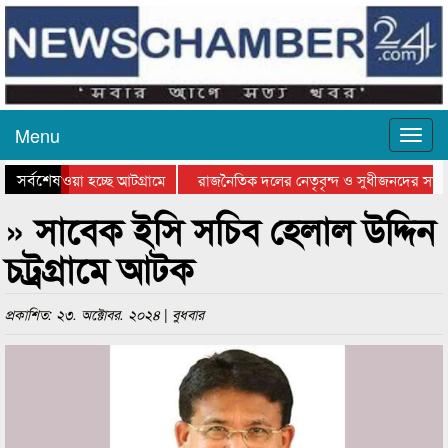
Menu
সর্বশেষ
নিয়ে যাওয়া হচ্ছে আটগ্রামে
রাজনৈতিক দলের নেতৃবৃন্দ ও সুধীজনদের সাথে
রতিযোগিতার পুরস্কার বিতরণ সম্পন্ন
সিলেটে বাংলাদেশ গ্রুপ থিয়েটার ফেডারেশানের 
» সাবেক ইসি সচিব হেলাল উদ্দিন
চট্রগ্রামে আটক
প্রকাশিত: ২৩. অক্টোবর. ২০২৪ | বুধবার