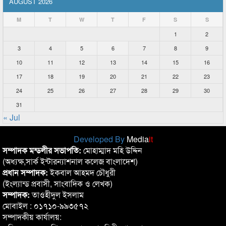
AUGUST 2026
M
T
W
T
F
S
S
1
2
3
4
5
6
7
8
9
10
11
12
13
14
15
16
17
18
19
20
21
22
23
24
25
26
27
28
29
30
31
« Jul
Developed By
Media
it
সম্পাদক মন্ডলীর সভাপতি:
মোহাম্মাদ মহি উদ্দিন
(অধ্যক্ষ,সার্ক ইন্টারন্যাশনাল কলেজ বাংলাদেশ)
প্রধান সম্পাদক:
ইকবাল আহমদ চৌধুরী
(ইংল্যান্ড প্রবাসী, সাংবাদিক ও লেখক)
সম্পাদক:
তাওহীদুল ইসলাম
মোবাইল : ০১৭১০-৯৯৩৫৭২
সম্পাদকীয় কার্যালয়: