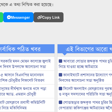
 থেকে এ তথ্য নিশ্চিত করা হয়েছে।
Messenger
Copy Link
সর্বাধিক পঠিত খবর
এই বিভাগের আরো 
 সরকারি মদন মোহন কলেজে জুলাই
আবারো লোভার জব্দকৃত পাথর চুর
্থান দিবস উপলক্ষে আলোচনা সভা
নিয়ে যাওয়া হচ্ছে আটগ্রামে
-৫ আসনে বিএনপির মনোনয়ন
কানাইঘাটে প্রশাসনের উদ্যোগে গণঅ
ী আশিক চৌধুরীর লিফলেট বিতরণ
দিবসের আলোচনা সভা অনুষ্ঠিত
মানুষের দীর্ঘশ্বাস শুনতে ধসে পড়া
সিলেট অনলাইন প্রেসক্লাবের পুরস্
ারে অ্যাড. এমরান চৌধুরী
ও নতুন সদস্যদের পরিচিতি সভা অনুষ
ট প্রেসক্লাবে প্রবাসী কমিউনিটি
লোভাছড়ার জব্দকৃত পাথর চুরির হ
ের নিয়ে মতিবিনিময়
বেপরোয়া জকিগঞ্জের আটগ্রামের অবৈধ