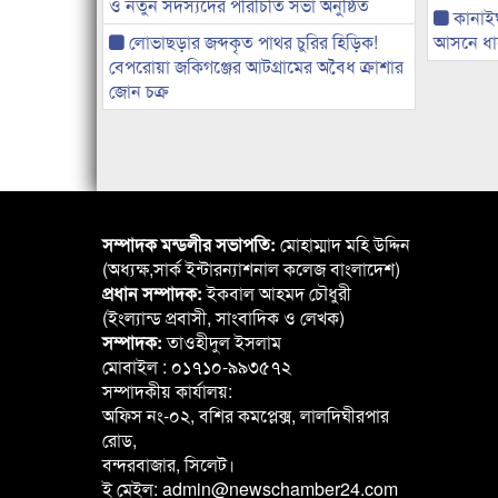
ও নতুন সদস্যদের পরিচিতি সভা অনুষ্ঠিত
কানাই
লোভাছড়ার জব্দকৃত পাথর চুরির হিড়িক!
আসনে ধানে
বেপরোয়া জকিগঞ্জের আটগ্রামের অবৈধ ক্রাশার
জোন চক্র
সম্পাদক মন্ডলীর সভাপতি:
মোহাম্মাদ মহি উদ্দিন
(অধ্যক্ষ,সার্ক ইন্টারন্যাশনাল কলেজ বাংলাদেশ)
প্রধান সম্পাদক:
ইকবাল আহমদ চৌধুরী
(ইংল্যান্ড প্রবাসী, সাংবাদিক ও লেখক)
সম্পাদক:
তাওহীদুল ইসলাম
মোবাইল : ০১৭১০-৯৯৩৫৭২
সম্পাদকীয় কার্যালয়:
অফিস নং-০২, বশির কমপ্লেক্স, লালদিঘীরপার
রোড,
বন্দরবাজার, সিলেট।
ই মেইল: admin@newschamber24.com