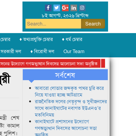
৮ই আগস্ট, ২০২৬ খ্রিস্টাব্দ
চেম্বার
♦ তথ্যপ্রযুক্তি চেম্বার
♦ ধর্ম চেম্বার
 সরকারী দল
♦ বিরোধী দল
Our Team
ের উদ্যোগে গণঅভ্যুত্থান দিবসের আলোচনা সভা অনুষ্ঠিত
সিলেট অনলাইন প্রেসক
সর্বশেষ
ুরী
আবারো লোভার জব্দকৃত পাথর চুরি করে
নিয়ে যাওয়া হচ্ছে আটগ্রামে
রাজনৈতিক দলের নেতৃবৃন্দ ও সুধীজনদের
সাথে কানাইঘাটের নবাগত ইউএনও’র
মতবিনিময়
ন্ত্রী শেখ
কানাইঘাটে প্রশাসনের উদ্যোগে
্টা কামাল
গণঅভ্যুত্থান দিবসের আলোচনা সভা
ছে পুলিশ।
অনুষ্ঠিত