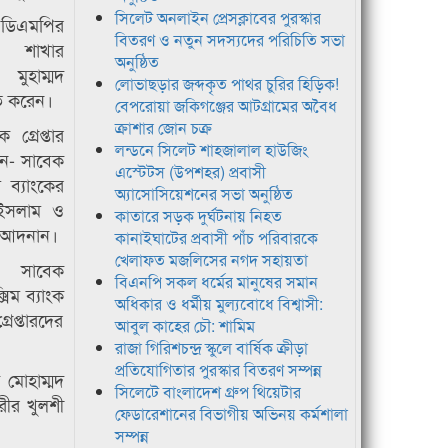
সিলেট অনলাইন প্রেসক্লাবের পুরস্কার
 ডিএমপির
বিতরণ ও নতুন সদস্যদের পরিচিতি সভা
 শাখার
অনুষ্ঠিত
মুহাম্মদ
লোভাছড়ার জব্দকৃত পাথর চুরির হিড়িক!
িত করেন।
বেপরোয়া জকিগঞ্জের আটগ্রামের অবৈধ
ক্রাশার জোন চক্র
্রেপ্তার
লন্ডনে সিলেট শাহজালাল হাউজিং
েন- সাবেক
এস্টেটস (উপশহর) প্রবাসী
 ব্যাংকের
অ্যাসোসিয়েশনের সভা অনুষ্ঠিত
 ইসলাম ও
কাতারে সড়ক দুর্ঘটনায় নিহত
টর আদনান।
কানাইঘাটের প্রবাসী পাঁচ পরিবারকে
খেলাফত মজলিসের নগদ সহায়তা
, সাবেক
বিএনপি সকল ধর্মের মানুষের সমান
সিম ব্যাংক
অধিকার ও ধর্মীয় মুল্যবোধে বিশ্বাসী:
েপ্তারদের
আবুল কাহের চৌ: শামিম
রাজা গিরিশচন্দ্র স্কুলে বার্ষিক ক্রীড়া
প্রতিযোগিতার পুরস্কার বিতরণ সম্পন্ন
মোহাম্মদ
সিলেটে বাংলাদেশ গ্রুপ থিয়েটার
গরীর খুলশী
ফেডারেশানের বিভাগীয় অভিনয় কর্মশালা
সম্পন্ন