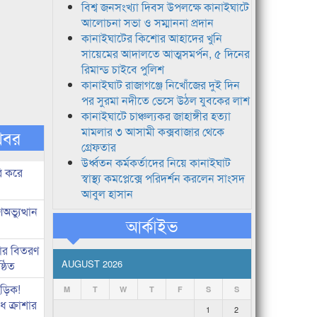
বিশ্ব জনসংখ্যা দিবস উপলক্ষে কানাইঘাটে
আলোচনা সভা ও সম্মাননা প্রদান
কানাইঘাটের কিশোর আহাদের খুনি
সায়েমের আদালতে আত্মসমর্পন, ৫ দিনের
রিমান্ড চাইবে পুলিশ
কানাইঘাট রাজাগঞ্জে নিখোঁজের দুই দিন
পর সুরমা নদীতে ভেসে উঠল যুবকের লাশ
কানাইঘাটে চাঞ্চল্যকর জাহাঙ্গীর হত্যা
মামলার ৩ আসামী কক্সবাজার থেকে
খবর
গ্রেফতার
উর্ধ্বতন কর্মকর্তাদের নিয়ে কানাইঘাট
ি করে
স্বাস্থ্য কমপ্লেক্সে পরিদর্শন করলেন সাংসদ
আবুল হাসান
ভ্যুত্থান
আর্কাইভ
কার বিতরণ
AUGUST 2026
্ঠিত
িড়িক!
M
T
W
T
F
S
S
 ক্রাশার
1
2