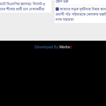
জোন চক্র
ঘাটে বিএনপির জনসভা: সিলেট-৫
র শীষের প্রার্থী চান নেতাকর্মীরা
কাতারে সড়ক দুর্ঘটনায় নিহত কা
প্রবাসী পাঁচ পরিবারকে খেলাফত মজ
নগদ সহায়তা
Developed By
Media
it