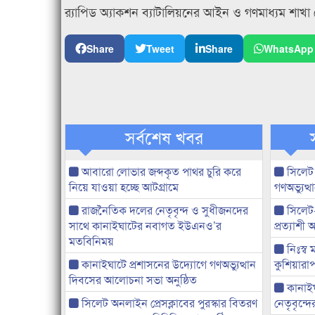
র‍্যাপিড অ্যাকশন ব্যাটালিয়নের আইন ও গণমাধ্যম শাখা
Share
Tweet
Share
WhatsApp
সর্বশেষ খবর
আবারো লোভার জব্দকৃত পাথর চুরি করে
সিলেট
নিয়ে যাওয়া হচ্ছে আটগ্রামে
গণঅভ্যুত
রাজনৈতিক দলের নেতৃবৃন্দ ও সুধীজনদের
সিলেট
সাথে কানাইঘাটের নবাগত ইউএনও’র
প্রত্যাশ
মতবিনিময়
নিঃস্ব 
কানাইঘাটে প্রশাসনের উদ্যোগে গণঅভ্যুত্থান
কুশিয়ারাপ
দিবসের আলোচনা সভা অনুষ্ঠিত
কানাইঘা
সিলেট অনলাইন প্রেসক্লাবের পুরস্কার বিতরণ
নেতৃবৃন্দ