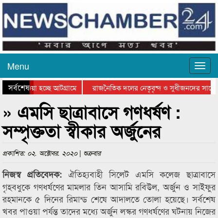
Menu
সর্বশেষ
িয়ে যাওয়া হচ্ছে আটগ্রামে
রাজনৈতিক দলের নেতৃবৃন্দ ও সুধীজনদের সাথে 
িযোগিতার পুরস্কার বিতরণ সম্পন্ন
সিলেটে বাংলাদেশ গ্রুপ থিয়েটার ফেডারেশানের বি
» এমসি ছাত্রাবাসে গণধর্ষণ :
সম্পৃক্ততা স্বীকার অর্জুনের
প্রকাশিত: ০২. অক্টোবর. ২০২০ | শুক্রবার
ঐতিহ্যবাহী সিলেট এমসি কলেজ ছাত্রাবাসে
নিজস্ব প্রতিবেদক:
গৃহবধুকে গণধর্ষণের মামলার তিন আসামি রবিউল, অর্জুন ও সাইফুর
রহমানকে ৫ দিনের রিমান্ড শেষে আদালতে তোলা হয়েছে। সর্বশেষ
খবর পাওয়া পর্যন্ত তাদের মধ্যে অর্জুন লস্কর গণধর্ষণের ঘটনায় নিজের