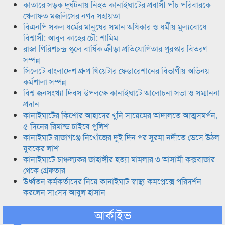
কাতারে সড়ক দুর্ঘটনায় নিহত কানাইঘাটের প্রবাসী পাঁচ পরিবারকে
খেলাফত মজলিসের নগদ সহায়তা
বিএনপি সকল ধর্মের মানুষের সমান অধিকার ও ধর্মীয় মুল্যবোধে
বিশ্বাসী: আবুল কাহের চৌ: শামিম
রাজা গিরিশচন্দ্র স্কুলে বার্ষিক ক্রীড়া প্রতিযোগিতার পুরস্কার বিতরণ
সম্পন্ন
সিলেটে বাংলাদেশ গ্রুপ থিয়েটার ফেডারেশানের বিভাগীয় অভিনয়
কর্মশালা সম্পন্ন
বিশ্ব জনসংখ্যা দিবস উপলক্ষে কানাইঘাটে আলোচনা সভা ও সম্মাননা
প্রদান
কানাইঘাটের কিশোর আহাদের খুনি সায়েমের আদালতে আত্মসমর্পন,
৫ দিনের রিমান্ড চাইবে পুলিশ
কানাইঘাট রাজাগঞ্জে নিখোঁজের দুই দিন পর সুরমা নদীতে ভেসে উঠল
যুবকের লাশ
কানাইঘাটে চাঞ্চল্যকর জাহাঙ্গীর হত্যা মামলার ৩ আসামী কক্সবাজার
থেকে গ্রেফতার
উর্ধ্বতন কর্মকর্তাদের নিয়ে কানাইঘাট স্বাস্থ্য কমপ্লেক্সে পরিদর্শন
করলেন সাংসদ আবুল হাসান
আর্কাইভ