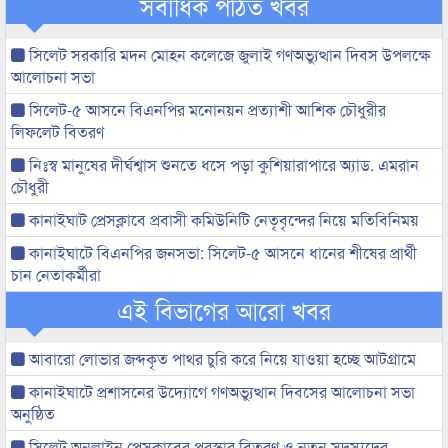
সর্বাধিক পঠিত খবর
সিলেট সরকারি মদন মোহন কলেজে জুলাই গণঅভ্যুত্থান দিবস উপলক্ষে
আলোচনা সভা
সিলেট-৫ আসনে বিএনপির মনোনয়ন প্রত্যাশী আশিক চৌধুরীর
লিফলেট বিতরণ
নিঃস্ব মানুষের দীর্ঘশ্বাস শুনতে ধসে পড়া কুশিয়ারাপারে অ্যাড. এমরান
চৌধুরী
কানাইঘাট প্রেসক্লাবে প্রবাসী কমিউনিটি নেতৃবৃন্দের নিয়ে মতিবিনিময়
কানাইঘাটে বিএনপির জনসভা: সিলেট-৫ আসনে ধানের শীষের প্রার্থী
চান নেতাকর্মীরা
এই বিভাগের আরো খবর
আবারো লোভার জব্দকৃত পাথর চুরি করে নিয়ে যাওয়া হচ্ছে আটগ্রামে
কানাইঘাটে প্রশাসনের উদ্যোগে গণঅভ্যুত্থান দিবসের আলোচনা সভা
অনুষ্ঠিত
সিলেট অনলাইন প্রেসক্লাবের পুরস্কার বিতরণ ও নতুন সদস্যদের