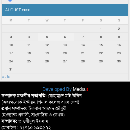
AUGUST 2026
M
T
W
T
F
S
S
1
2
3
4
5
6
7
8
9
10
11
12
13
14
15
16
17
18
19
20
21
22
23
24
25
26
27
28
29
30
31
« Jul
Developed By
Media
it
সম্পাদক মন্ডলীর সভাপতি:
মোহাম্মাদ মহি উদ্দিন
(অধ্যক্ষ,সার্ক ইন্টারন্যাশনাল কলেজ বাংলাদেশ)
প্রধান সম্পাদক:
ইকবাল আহমদ চৌধুরী
(ইংল্যান্ড প্রবাসী, সাংবাদিক ও লেখক)
সম্পাদক:
তাওহীদুল ইসলাম
মোবাইল : ০১৭১০-৯৯৩৫৭২