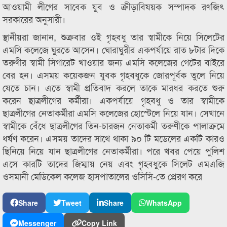
আওয়ামী লীগের সাবেক যুব ও ক্রীড়াবিষয়ক সম্পাদক রণজিৎ
সরকারের অনুসারী।
স্থানীয়রা জানান, শুক্রবার ওই গৃহবধু তার স্বামীকে নিয়ে সিলেটের
এমসি কলেজে ঘুরতে আসেন। ঘোরাঘুরীর একপর্যায়ে রাত ৮টার দিকে
তরুণীর স্বামী সিগারেট খাওয়ার জন্য এমসি কলেজের গেটের বাইরে
বের হন। এসময় কয়েকজন যুবক গৃহবধুকে জোরপূর্বক তুলে নিয়ে
যেতে চান। এতে স্বামী প্রতিবাদ করলে তাকে মারধর করতে শুরু
করেন ছাত্রলীগের কর্মীরা। একপর্যায়ে গৃহবধু ও তার স্বামীকে
ছাত্রলীগের নেতাকর্মীরা এমসি কলেজের হোস্টেলে নিয়ে যান। সেখানে
স্বামীকে বেঁধে ছাত্রলীগের তিন-চারজন নেতাকর্মী তরুণীকে পালাক্রমে
ধর্ষণ করেন। এসময় তাদের সাথে থাকা ৯০ টি মডেলের একটি কারও
ছিনিয়ে নিয়ে যান ছাত্রলীগের নেতাকর্মীরা। পরে খবর পেয়ে পুলিশ
এসে কারটি তাদের জিম্মায় নেয় এবং গৃহবধুকে সিলেট এমএজি
ওসমানী মেডিকেল কলেজ হাসপাতালের ওসিসি-তে প্রেরণ করে
Share
Tweet
Share
WhatsApp
Messenger
Copy Link