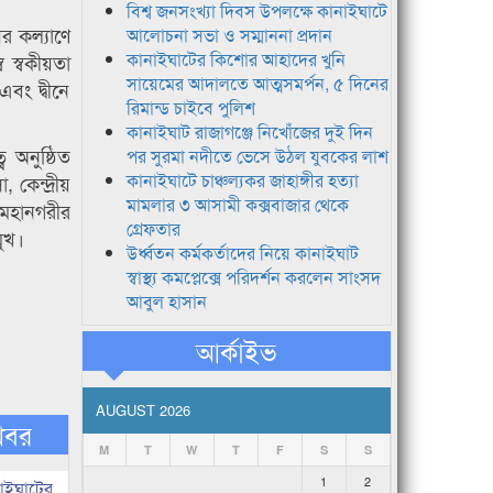
বিশ্ব জনসংখ্যা দিবস উপলক্ষে কানাইঘাটে
র কল্যাণে
আলোচনা সভা ও সম্মাননা প্রদান
কানাইঘাটের কিশোর আহাদের খুনি
 স্বকীয়তা
সায়েমের আদালতে আত্মসমর্পন, ৫ দিনের
বং দ্বীনে
রিমান্ড চাইবে পুলিশ
কানাইঘাট রাজাগঞ্জে নিখোঁজের দুই দিন
 অনুষ্ঠিত
পর সুরমা নদীতে ভেসে উঠল যুবকের লাশ
কানাইঘাটে চাঞ্চল্যকর জাহাঙ্গীর হত্যা
কেন্দ্রীয়
মামলার ৩ আসামী কক্সবাজার থেকে
 মহানগরীর
গ্রেফতার
মুখ।
উর্ধ্বতন কর্মকর্তাদের নিয়ে কানাইঘাট
স্বাস্থ্য কমপ্লেক্সে পরিদর্শন করলেন সাংসদ
আবুল হাসান
আর্কাইভ
AUGUST 2026
খবর
M
T
W
T
F
S
S
1
2
নাইঘাটের