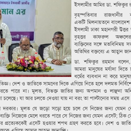
ইসলামীর আমির ডা. শফিকুর 
বৃহস্পতিবার রাজধানীর 
একটি মিলনায়তনে বাংলাদেশ 
ইসলামী ঢাকা মহানগরী উত্ত
বৃহত্তর কাফরুল অঞ্চলের
ব্যক্তিদের সঙ্গে মতবিনিময় স
অতিথির বক্তব্যে এ আহ্বান জা
ডা. শফিকুর রহমান বলেন,
আমরা মানুষের মর্যাদা দিতে
ধর্মের ব্যবধান না করে মানু
 প্রতিজ্ঞ। দেশ ও জাতিকে সামনের দিকে এগিয়ে নিতে হলে দলমত নির্বিশে
তে পারে না। মূলত, বিভক্ত জাতির জন্য অপমান ও লাঞ্ছনা অনিব
ছনা চলেছে। যা আর চলতে দেওয়া যায় না বরং তা পাল্টানোর সময় এসে
সা দরকার। মূলত যে জড়ো সড়ো হয়ে চলে সে নিজের জন্য যেমন ব
্যক্তি নিজেকে মেলে ধরতে পারে সে নিজের জন্য যেমন এসেট; ঠিক 
 প্রত্যেককেই এসেট হওয়ার শপথ গ্রহণ করতে হবে। দেশ ও জাতির
নুষকে এগিয়ে আসার আহ্বান জানাচ্ছি।