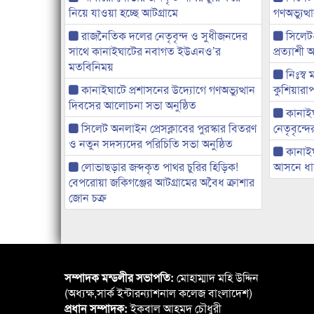
নিয়ে যাওয়া হচ্ছে আটগ্রামে
গণঅভ্যুত
রাজনৈতিক দলের নেতৃবৃন্দ ও সুধীজনদের
সিলেট
সাথে কানাইঘাটের নবাগত ইউএনও’র
প্রত্যাশ
মতবিনিময়
নিঃস্ব 
কানাইঘাটে প্রশাসনের উদ্যোগে গণঅভ্যুত্থান
কুশিয়ারাপ
দিবসের আলোচনা সভা অনুষ্ঠিত
কানাইঘা
সিলেট অনলাইন প্রেসক্লাবের পুরস্কার বিতরণ
নেতৃবৃন্দ
ও নতুন সদস্যদের পরিচিতি সভা অনুষ্ঠিত
কানাই
লোভাছড়ার জব্দকৃত পাথর চুরির হিড়িক!
আসনে ধানে
বেপরোয়া জকিগঞ্জের আটগ্রামের অবৈধ ক্রাশার
জোন চক্র
সম্পাদক মন্ডলীর সভাপতি:
মোহাম্মাদ মহি উদ্দিন
(অধ্যক্ষ,সার্ক ইন্টারন্যাশনাল কলেজ বাংলাদেশ)
প্রধান সম্পাদক:
ইকবাল আহমদ চৌধুরী