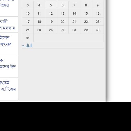
লিসের
3
4
5
6
7
8
9
10
11
12
13
14
15
16
িবাদী
17
18
19
20
21
22
23
রুল ইসলাম
24
25
26
27
28
29
30
 ছিলেন
31
 লুৎফুর
« Jul
কে
হমদের ঈদ
াধ্যমে
ে এ.টি.এম