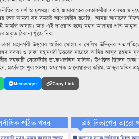
তির আদর্শ ও মূলমন্ত্র। তাই জামায়াতের নেতাকর্মীরা সবসময় মানুষে
াঘবের জন্য আমরা সব সময়ই আপোষহীন রয়েছি। আমরা আমাদের নিজস্ব
 আমলি ভাষায়। আর এই দাওয়াত হচ্ছে মহান আল্লাহর প্রতি আহ্বান এ
 প্রকৃত ঠিকানা খুঁজে নিক।
ও ঢাকা মহানগরী উত্তরের আমির মোহাম্মদ সেলিম উদ্দিনের সভাপতিত্বে
ষদ সদস্য ও ঢাকা মহানগরী উত্তরের নায়েবে আমির আব্দুর রহমান মূসা, 
রীর সহকারী সেক্রেটারি ডা.ফখরুদ্দিন মানিক। উপস্থিত ছিলেন ঢাকা
ুহিন, মজলিসে শূরা সদস্য অধ্যাপক আনোয়ারুল করিম, আব্দুল মতিন প্র
Messenger
Copy Link
সর্বাধিক পঠিত খবর
এই বিভাগের আরো 
 সরকারি মদন মোহন কলেজে জুলাই
কাতারে সড়ক দুর্ঘটনায় নিহত কা