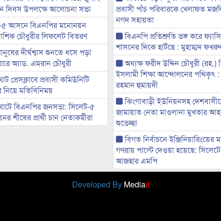
্থান দিবস উপলক্ষে আলোচনা সভা
প্রবাসী পাঁচ পরিবারকে খেলাফত মজ
নগদ সহায়তা
-৫ আসনে বিএনপির মনোনয়ন
ী আশিক চৌধুরীর লিফলেট বিতরণ
বিএনপি প্রতিশ্রুতি ভঙ্গ করে ফ্যাস
শাসনের দিকে হাটঁছে : মুহাম্মদ ফখ
মানুষের দীর্ঘশ্বাস শুনতে ধসে পড়া
ারে অ্যাড. এমরান চৌধুরী
অধ্যক্ষ ফরীদ উদ্দিন চৌধুরী (রহ.)
ইসলামী শিক্ষা আন্দোলনের পথিকৃৎ :
ট প্রেসক্লাবে প্রবাসী কমিউনিটি
রহমান হুমায়দী
ের নিয়ে মতিবিনিময়
ঝিংগাবাড়ী ইউনিয়নসহ দেশবাসী
ঘাটে বিএনপির জনসভা: সিলেট-৫
জামায়াত নেতা মাওলানা মুখতার আ
র শীষের প্রার্থী চান নেতাকর্মীরা
শুভেচ্ছা
বিগত নির্বাচনে ইঞ্জিনিয়ারিংয়ের ম
গণরায় পাল্টে দেওয়া হয়েছে: সিলেট
আজহার এমপি
Developed By
Media
it