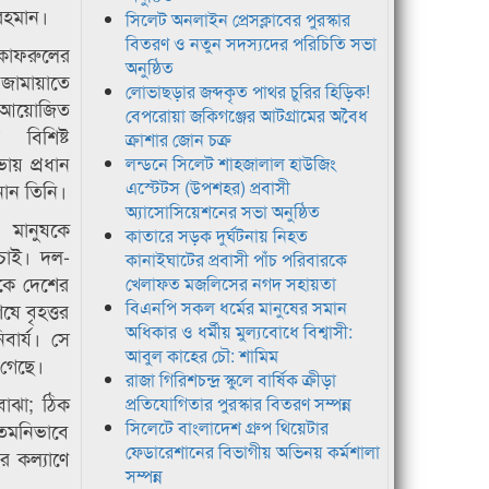
রহমান।
সিলেট অনলাইন প্রেসক্লাবের পুরস্কার
বিতরণ ও নতুন সদস্যদের পরিচিতি সভা
কাফরুলের
অনুষ্ঠিত
জামায়াতে
লোভাছড়ার জব্দকৃত পাথর চুরির হিড়িক!
র আয়োজিত
বেপরোয়া জকিগঞ্জের আটগ্রামের অবৈধ
 বিশিষ্ট
ক্রাশার জোন চক্র
ভায় প্রধান
লন্ডনে সিলেট শাহজালাল হাউজিং
এস্টেটস (উপশহর) প্রবাসী
নান তিনি।
অ্যাসোসিয়েশনের সভা অনুষ্ঠিত
 মানুষকে
কাতারে সড়ক দুর্ঘটনায় নিহত
 চাই। দল-
কানাইঘাটের প্রবাসী পাঁচ পরিবারকে
ষকে দেশের
খেলাফত মজলিসের নগদ সহায়তা
বিএনপি সকল ধর্মের মানুষের সমান
ষে বৃহত্তর
অধিকার ও ধর্মীয় মুল্যবোধে বিশ্বাসী:
ার্য। সে
আবুল কাহের চৌ: শামিম
 গেছে।
রাজা গিরিশচন্দ্র স্কুলে বার্ষিক ক্রীড়া
োঝা; ঠিক
প্রতিযোগিতার পুরস্কার বিতরণ সম্পন্ন
সিলেটে বাংলাদেশ গ্রুপ থিয়েটার
তেমনিভাবে
ফেডারেশানের বিভাগীয় অভিনয় কর্মশালা
 কল্যাণে
সম্পন্ন