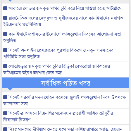
আবারো লোভার জব্দকৃত পাথর চুরি করে নিয়ে যাওয়া হচ্ছে আটগ্রামে
রাজনৈতিক দলের নেতৃবৃন্দ ও সুধীজনদের সাথে কানাইঘাটের নবাগত
ইউএনও’র মতবিনিময়
কানাইঘাটে প্রশাসনের উদ্যোগে গণঅভ্যুত্থান দিবসের আলোচনা সভা
অনুষ্ঠিত
সিলেট অনলাইন প্রেসক্লাবের পুরস্কার বিতরণ ও নতুন সদস্যদের
পরিচিতি সভা অনুষ্ঠিত
লোভাছড়ার জব্দকৃত পাথর চুরির হিড়িক! বেপরোয়া জকিগঞ্জের
আটগ্রামের অবৈধ ক্রাশার জোন চক্র
সর্বাধিক পঠিত খবর
সিলেট সরকারি মদন মোহন কলেজে জুলাই গণঅভ্যুত্থান দিবস উপলক্ষে
আলোচনা সভা
সিলেট-৫ আসনে বিএনপির মনোনয়ন প্রত্যাশী আশিক চৌধুরীর
লিফলেট বিতরণ
নিঃস্ব মানুষের দীর্ঘশ্বাস শুনতে ধসে পড়া কুশিয়ারাপারে অ্যাড. এমরান