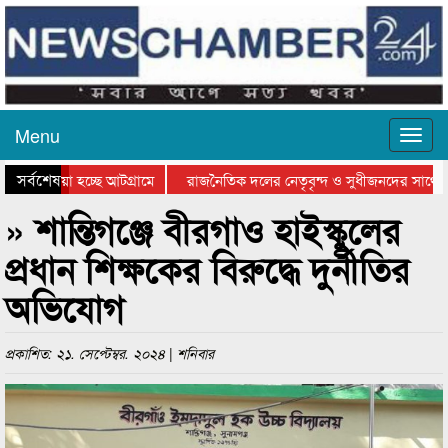
Menu
সর্বশেষ
ে যাওয়া হচ্ছে আটগ্রামে
রাজনৈতিক দলের নেতৃবৃন্দ ও সুধীজনদের সাথে ক
যোগিতার পুরস্কার বিতরণ সম্পন্ন
সিলেটে বাংলাদেশ গ্রুপ থিয়েটার ফেডারেশানের বিভ
» শান্তিগঞ্জে বীরগাও হাইস্কুলের
প্রধান শিক্ষকের বিরুদ্ধে দুর্নীতির
অভিযোগ
প্রকাশিত: ২১. সেপ্টেম্বর. ২০২৪ | শনিবার