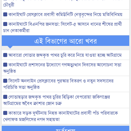
চৌধুরী
কানাইঘাট প্রেসক্লাবে প্রবাসী কমিউনিটি নেতৃবৃন্দের নিয়ে মতিবিনিময়
কানাইঘাটে বিএনপির জনসভা: সিলেট-৫ আসনে ধানের শীষের প্রার্থী
চান নেতাকর্মীরা
এই বিভাগের আরো খবর
আবারো লোভার জব্দকৃত পাথর চুরি করে নিয়ে যাওয়া হচ্ছে আটগ্রামে
কানাইঘাটে প্রশাসনের উদ্যোগে গণঅভ্যুত্থান দিবসের আলোচনা সভা
অনুষ্ঠিত
সিলেট অনলাইন প্রেসক্লাবের পুরস্কার বিতরণ ও নতুন সদস্যদের
পরিচিতি সভা অনুষ্ঠিত
লোভাছড়ার জব্দকৃত পাথর চুরির হিড়িক! বেপরোয়া জকিগঞ্জের
আটগ্রামের অবৈধ ক্রাশার জোন চক্র
কাতারে সড়ক দুর্ঘটনায় নিহত কানাইঘাটের প্রবাসী পাঁচ পরিবারকে
খেলাফত মজলিসের নগদ সহায়তা
সর্বশেষ