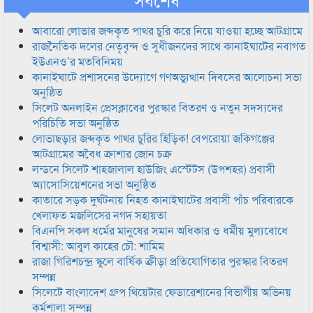
আবারো লোভার জব্দকৃত পাথর চুরি করে নিয়ে যাওয়া হচ্ছে আটগ্রামে
রাজনৈতিক দলের নেতৃবৃন্দ ও সুধীজনদের সাথে কানাইঘাটের নবাগত
ইউএনও’র মতবিনিময়
কানাইঘাটে প্রশাসনের উদ্যোগে গণঅভ্যুত্থান দিবসের আলোচনা সভা
অনুষ্ঠিত
সিলেট অনলাইন প্রেসক্লাবের পুরস্কার বিতরণ ও নতুন সদস্যদের
পরিচিতি সভা অনুষ্ঠিত
লোভাছড়ার জব্দকৃত পাথর চুরির হিড়িক! বেপরোয়া জকিগঞ্জের
আটগ্রামের অবৈধ ক্রাশার জোন চক্র
লন্ডনে সিলেট শাহজালাল হাউজিং এস্টেটস (উপশহর) প্রবাসী
অ্যাসোসিয়েশনের সভা অনুষ্ঠিত
কাতারে সড়ক দুর্ঘটনায় নিহত কানাইঘাটের প্রবাসী পাঁচ পরিবারকে
খেলাফত মজলিসের নগদ সহায়তা
বিএনপি সকল ধর্মের মানুষের সমান অধিকার ও ধর্মীয় মুল্যবোধে
বিশ্বাসী: আবুল কাহের চৌ: শামিম
রাজা গিরিশচন্দ্র স্কুলে বার্ষিক ক্রীড়া প্রতিযোগিতার পুরস্কার বিতরণ
সম্পন্ন
সিলেটে বাংলাদেশ গ্রুপ থিয়েটার ফেডারেশানের বিভাগীয় অভিনয়
কর্মশালা সম্পন্ন