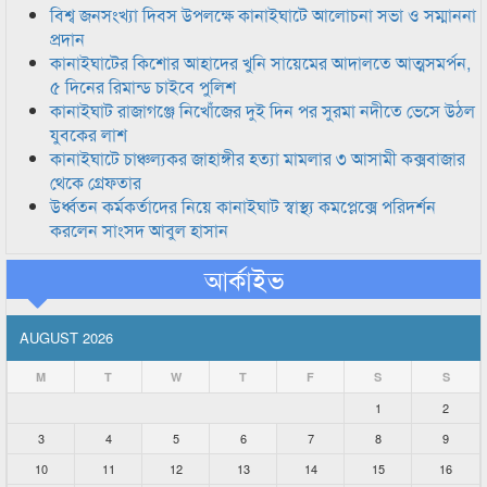
বিশ্ব জনসংখ্যা দিবস উপলক্ষে কানাইঘাটে আলোচনা সভা ও সম্মাননা
প্রদান
কানাইঘাটের কিশোর আহাদের খুনি সায়েমের আদালতে আত্মসমর্পন,
৫ দিনের রিমান্ড চাইবে পুলিশ
কানাইঘাট রাজাগঞ্জে নিখোঁজের দুই দিন পর সুরমা নদীতে ভেসে উঠল
যুবকের লাশ
কানাইঘাটে চাঞ্চল্যকর জাহাঙ্গীর হত্যা মামলার ৩ আসামী কক্সবাজার
থেকে গ্রেফতার
উর্ধ্বতন কর্মকর্তাদের নিয়ে কানাইঘাট স্বাস্থ্য কমপ্লেক্সে পরিদর্শন
করলেন সাংসদ আবুল হাসান
আর্কাইভ
AUGUST 2026
M
T
W
T
F
S
S
1
2
3
4
5
6
7
8
9
10
11
12
13
14
15
16