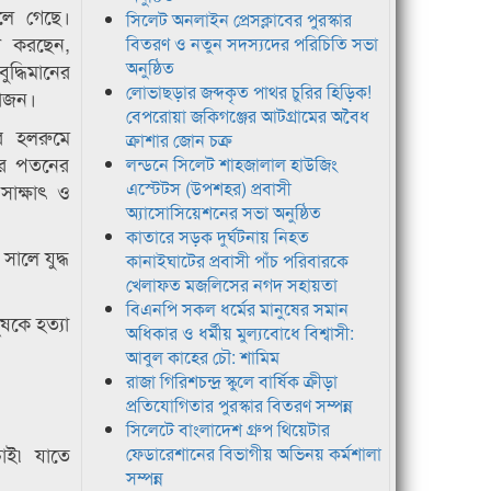
চলে গেছে।
সিলেট অনলাইন প্রেসক্লাবের পুরস্কার
রণ করছেন,
বিতরণ ও নতুন সদস্যদের পরিচিতি সভা
অনুষ্ঠিত
ুদ্ধিমানের
লোভাছড়ার জব্দকৃত পাথর চুরির হিড়িক!
য়োজন।
বেপরোয়া জকিগঞ্জের আটগ্রামের অবৈধ
ের হলরুমে
ক্রাশার জোন চক্র
নার পতনের
লন্ডনে সিলেট শাহজালাল হাউজিং
এস্টেটস (উপশহর) প্রবাসী
াক্ষাৎ ও
অ্যাসোসিয়েশনের সভা অনুষ্ঠিত
কাতারে সড়ক দুর্ঘটনায় নিহত
সালে যুদ্ধ
কানাইঘাটের প্রবাসী পাঁচ পরিবারকে
খেলাফত মজলিসের নগদ সহায়তা
বিএনপি সকল ধর্মের মানুষের সমান
ষকে হত্যা
অধিকার ও ধর্মীয় মুল্যবোধে বিশ্বাসী:
আবুল কাহের চৌ: শামিম
রাজা গিরিশচন্দ্র স্কুলে বার্ষিক ক্রীড়া
প্রতিযোগিতার পুরস্কার বিতরণ সম্পন্ন
সিলেটে বাংলাদেশ গ্রুপ থিয়েটার
চাই৷ যাতে
ফেডারেশানের বিভাগীয় অভিনয় কর্মশালা
সম্পন্ন