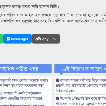
থানের ব্যবস্থা করার দাবি জানান তিনি।
ারজনের পরিবার ও আহত ২৯ জনকে ১৫ লাখ টাকা দেওয়া হয়েছে৷
এস
ভাপতি ওবায়দুল্লাহ মাসুদসহ বিএনপি ও অঙ্গ সংগঠনের নেতাকর্মীর
Messenger
Copy Link
সর্বাধিক পঠিত খবর
এই বিভাগের আরো 
 সরকারি মদন মোহন কলেজে জুলাই
কাতারে সড়ক দুর্ঘটনায় নিহত কা
্থান দিবস উপলক্ষে আলোচনা সভা
প্রবাসী পাঁচ পরিবারকে খেলাফত মজ
নগদ সহায়তা
-৫ আসনে বিএনপির মনোনয়ন
ী আশিক চৌধুরীর লিফলেট বিতরণ
বিএনপি প্রতিশ্রুতি ভঙ্গ করে ফ্যাস
শাসনের দিকে হাটঁছে : মুহাম্মদ ফখ