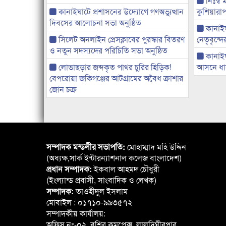
নিঃস্ব 
কানাইঘাটে প্রশাসনের উদ্যোগে গণঅভ্যুত্থান
কুশিয়ারাপ
দিবসের আলোচনা সভা অনুষ্ঠিত
কানাইঘা
সিলেট অনলাইন প্রেসক্লাবের পুরস্কার বিতরণ
নেতৃবৃন্দ
ও নতুন সদস্যদের পরিচিতি সভা অনুষ্ঠিত
কানাই
লোভাছড়ার জব্দকৃত পাথর চুরির হিড়িক!
আসনে ধানে
বেপরোয়া জকিগঞ্জের আটগ্রামের অবৈধ ক্রাশার
জোন চক্র
সম্পাদক মন্ডলীর সভাপতি:
মোহাম্মাদ মহি উদ্দিন
(অধ্যক্ষ,সার্ক ইন্টারন্যাশনাল কলেজ বাংলাদেশ)
প্রধান সম্পাদক:
ইকবাল আহমদ চৌধুরী
(ইংল্যান্ড প্রবাসী, সাংবাদিক ও লেখক)
সম্পাদক:
তাওহীদুল ইসলাম
মোবাইল : ০১৭১০-৯৯৩৫৭২
সম্পাদকীয় কার্যালয়:
অফিস নং-০২, বশির কমপ্লেক্স, লালদিঘীরপার