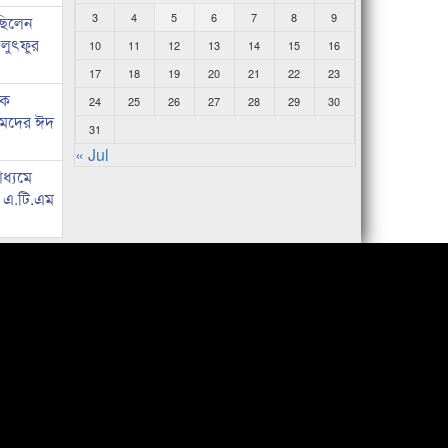
3
4
5
6
7
8
9
 ছিলেন
 লুৎফুর
10
11
12
13
14
15
16
17
18
19
20
21
22
23
কে
24
25
26
27
28
29
30
হমদের ঈদ
31
« Jul
াধ্যমে
ে এ.টি.এম