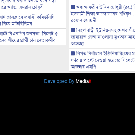
মানুষের দীর্ঘশ্বাস শুনতে ধসে পড়া
ারে অ্যাড. এমরান চৌধুরী
অধ্যক্ষ ফরীদ উদ্দিন চৌধুরী (রহ.)
ইসলামী শিক্ষা আন্দোলনের পথিকৃৎ :
ট প্রেসক্লাবে প্রবাসী কমিউনিটি
রহমান হুমায়দী
ের নিয়ে মতিবিনিময়
ঝিংগাবাড়ী ইউনিয়নসহ দেশবাসী
ঘাটে বিএনপির জনসভা: সিলেট-৫
জামায়াত নেতা মাওলানা মুখতার আ
র শীষের প্রার্থী চান নেতাকর্মীরা
শুভেচ্ছা
বিগত নির্বাচনে ইঞ্জিনিয়ারিংয়ের ম
গণরায় পাল্টে দেওয়া হয়েছে: সিলেট
আজহার এমপি
Developed By
Media
it