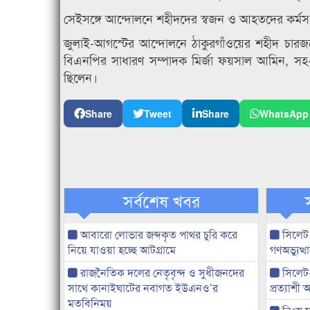
সেইসঙ্গে আন্দোলনে শহীদদের স্বজন ও আহতদের কর্মসংস্
জুলাই-আগস্টের আন্দোলনে ঠাকুরগাঁওয়ের শহীদ চ
বিএনপির সাধারণ সম্পাদক মির্জা ফয়সাল আমিন, সহ-স
ছিলেন।
Share
Tweet
Share
WhatsApp
সর্বশেষ খবর
আবারো লোভার জব্দকৃত পাথর চুরি করে
সিলেট
নিয়ে যাওয়া হচ্ছে আটগ্রামে
গণঅভ্যুত
রাজনৈতিক দলের নেতৃবৃন্দ ও সুধীজনদের
সিলেট
সাথে কানাইঘাটের নবাগত ইউএনও’র
প্রত্যাশ
মতবিনিময়