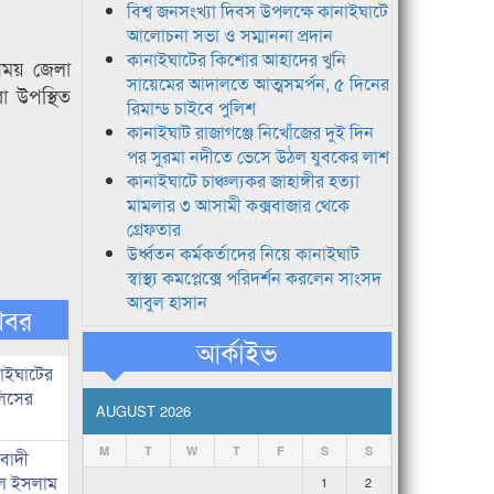
বিশ্ব জনসংখ্যা দিবস উপলক্ষে কানাইঘাটে
আলোচনা সভা ও সম্মাননা প্রদান
কানাইঘাটের কিশোর আহাদের খুনি
ময় জেলা
সায়েমের আদালতে আত্মসমর্পন, ৫ দিনের
া উপস্থিত
রিমান্ড চাইবে পুলিশ
কানাইঘাট রাজাগঞ্জে নিখোঁজের দুই দিন
পর সুরমা নদীতে ভেসে উঠল যুবকের লাশ
কানাইঘাটে চাঞ্চল্যকর জাহাঙ্গীর হত্যা
মামলার ৩ আসামী কক্সবাজার থেকে
গ্রেফতার
উর্ধ্বতন কর্মকর্তাদের নিয়ে কানাইঘাট
স্বাস্থ্য কমপ্লেক্সে পরিদর্শন করলেন সাংসদ
আবুল হাসান
খবর
আর্কাইভ
নাইঘাটের
লিসের
AUGUST 2026
M
T
W
T
F
S
S
িবাদী
রুল ইসলাম
1
2