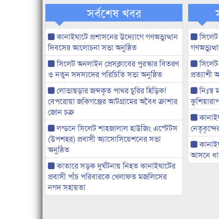
সর্বশেষ খবর
কানাইঘাটে প্রশাসনের উদ্যোগে গণঅভ্যুত্থান
সিলেট
দিবসের আলোচনা সভা অনুষ্ঠিত
গণঅভ্যুত
সিলেট অনলাইন প্রেসক্লাবের পুরস্কার বিতরণ
সিলেট
ও নতুন সদস্যদের পরিচিতি সভা অনুষ্ঠিত
প্রত্যাশ
লোভাছড়ার জব্দকৃত পাথর চুরির হিড়িক!
নিঃস্ব 
বেপরোয়া জকিগঞ্জের আটগ্রামের অবৈধ ক্রাশার
কুশিয়ারাপ
জোন চক্র
কানাইঘা
লন্ডনে সিলেট শাহজালাল হাউজিং এস্টেটস
নেতৃবৃন্দ
(উপশহর) প্রবাসী অ্যাসোসিয়েশনের সভা
কানাই
অনুষ্ঠিত
আসনে ধানে
কাতারে সড়ক দুর্ঘটনায় নিহত কানাইঘাটের
প্রবাসী পাঁচ পরিবারকে খেলাফত মজলিসের
নগদ সহায়তা