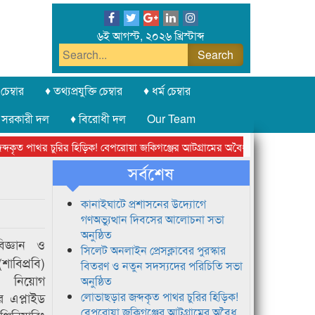
৬ই আগস্ট, ২০২৬ খ্রিস্টাব্দ
চেম্বার
♦ তথ্যপ্রযুক্তি চেম্বার
♦ ধর্ম চেম্বার
 সরকারী দল
♦ বিরোধী দল
Our Team
ত পাথর চুরির হিড়িক! বেপরোয়া জকিগঞ্জের আটগ্রামের অবৈধ ক্রাশার জোন চক্র
সর্বশেষ
কানাইঘাটে প্রশাসনের উদ্যোগে
গণঅভ্যুত্থান দিবসের আলোচনা সভা
অনুষ্ঠিত
িজ্ঞান ও
সিলেট অনলাইন প্রেসক্লাবের পুরস্কার
শাবিপ্রবি)
বিতরণ ও নতুন সদস্যদের পরিচিতি সভা
ে নিয়োগ
অনুষ্ঠিত
র এপ্লাইড
লোভাছড়ার জব্দকৃত পাথর চুরির হিড়িক!
বেপরোয়া জকিগঞ্জের আটগ্রামের অবৈধ