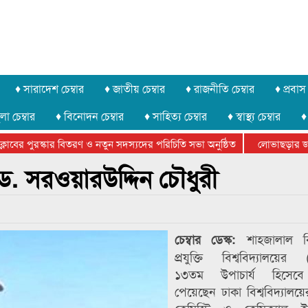
♦ সারাদেশ চেম্বার
♦ জাতীয় চেম্বার
♦ রাজনীতি চেম্বার
♦ প্রবাস 
লা চেম্বার
♦ বিনোদন চেম্বার
♦ সাহিত্য চেম্বার
♦ স্বাস্থ্য চেম্বার
♦
ের পুরস্কার বিতরণ ও নতুন সদস্যদের পরিচিতি সভা অনুষ্ঠিত
লোভাছড়ার জব্দকৃ
র খুনি সায়েমের আদালতে আত্মসমর্পন, ৫ দিনের রিমান্ড চাইবে পুলিশ
য ড. সরওয়ারউদ্দিন চৌধুরী
শাহজালাল ব
চেম্বার ডেস্ক:
প্রযুক্তি বিশ্ববিদ্যালয়ের (
১৩তম উপাচার্য হিসেব
পেয়েছেন ঢাকা বিশ্ববিদ্যালয়ে