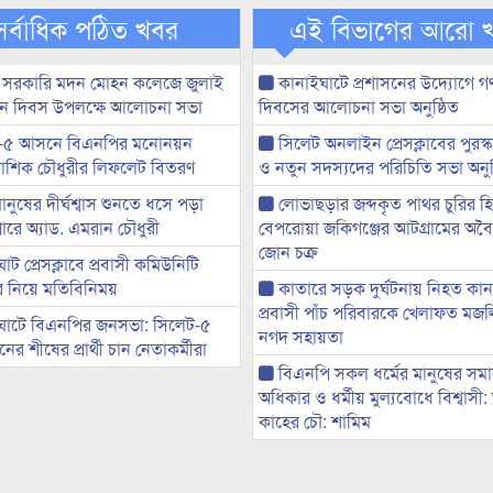
সর্বাধিক পঠিত খবর
এই বিভাগের আরো 
 সরকারি মদন মোহন কলেজে জুলাই
কানাইঘাটে প্রশাসনের উদ্যোগে গণঅ
্থান দিবস উপলক্ষে আলোচনা সভা
দিবসের আলোচনা সভা অনুষ্ঠিত
-৫ আসনে বিএনপির মনোনয়ন
সিলেট অনলাইন প্রেসক্লাবের পুরস্
ী আশিক চৌধুরীর লিফলেট বিতরণ
ও নতুন সদস্যদের পরিচিতি সভা অনুষ
মানুষের দীর্ঘশ্বাস শুনতে ধসে পড়া
লোভাছড়ার জব্দকৃত পাথর চুরির হ
ারে অ্যাড. এমরান চৌধুরী
বেপরোয়া জকিগঞ্জের আটগ্রামের অবৈধ
জোন চক্র
ট প্রেসক্লাবে প্রবাসী কমিউনিটি
ের নিয়ে মতিবিনিময়
কাতারে সড়ক দুর্ঘটনায় নিহত কা
প্রবাসী পাঁচ পরিবারকে খেলাফত মজ
ঘাটে বিএনপির জনসভা: সিলেট-৫
নগদ সহায়তা
র শীষের প্রার্থী চান নেতাকর্মীরা
বিএনপি সকল ধর্মের মানুষের সম
অধিকার ও ধর্মীয় মুল্যবোধে বিশ্বাসী
কাহের চৌ: শামিম