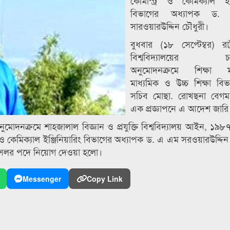
কেমিস্ট্রি ও কেমিক্যাল ইঞ্
বিভাগের অধ্যাপক ড
সারওয়ারউদ্দিন চৌধুরী।
বুধবার (১৮ সেপ্টেম্বর) রাষ
বিশ্ববিদ্যালয়ের চ্যান
অনুমোদনক্রমে শিক্ষা মন্ত
মাধ্যমিক ও উচ্চ শিক্ষা ব
সচিব মোছা. রোখছনা বেগম 
এক প্রজ্ঞাপনে এ আদেশ জারি
র অনুমোদনক্রমে শাহজালাল বিজ্ঞান ও প্রযুক্তি বিশ্ববিদ্যালয় আইন, ১৯
্রি ও কেমিক্যাল ইঞ্জিনিয়ারিং বিভাগের অধ্যাপক ড. এ এম সরওয়ারউদ্দি
্যান্সেলর পদে নিয়োগ দেওয়া হলো।
Messenger
Copy Link