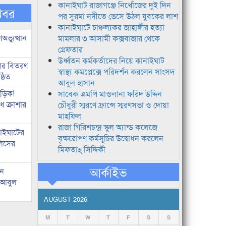
কানাইঘাট রাজাগঞ্জে নিখোঁজের দুই দিন
খবর
পর সুরমা নদীতে ভেসে উঠল যুবকের লাশ
কানাইঘাটে চাঞ্চল্যকর জাহাঙ্গীর হত্যা
ভ্যুত্থান
মামলার ৩ আসামী কক্সবাজার থেকে
গ্রেফতার
উর্ধ্বতন কর্মকর্তাদের নিয়ে কানাইঘাট
কার বিতরণ
স্বাস্থ্য কমপ্লেক্সে পরিদর্শন করলেন সাংসদ
্ঠিত
আবুল হাসান
িড়িক!
সাবেক এমপি মাওলানা ফরিদ উদ্দিন
 ক্রাশার
চৌধুরী স্মরণে ফ্রান্সে স্মরণসভা ও দোয়া
মাহফিল
রাজা গিরিশচন্দ্র স্কুল অ্যান্ড কলেজে
নাইঘাটের
বৃক্ষরোপণ কর্মসূচির উদ্বোধন করলেন
লিসের
মিফতাহ্ সিদ্দিকী
আর্কাইভ
ান
: আবুল
AUGUST 2026
M
T
W
T
F
S
S