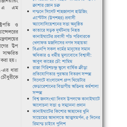
জিনিয়ারিং
ক্রাশার জোন চক্র
. এ এম
লন্ডনে সিলেট শাহজালাল হাউজিং
এস্টেটস (উপশহর) প্রবাসী
্ট্রপতি ও
অ্যাসোসিয়েশনের সভা অনুষ্ঠিত
কাতারে সড়ক দুর্ঘটনায় নিহত
্সেলরের
কানাইঘাটের প্রবাসী পাঁচ পরিবারকে
্রণালয়ের
খেলাফত মজলিসের নগদ সহায়তা
িভাগের উপ
বিএনপি সকল ধর্মের মানুষের সমান
সাক্ষরিত
অধিকার ও ধর্মীয় মুল্যবোধে বিশ্বাসী:
 করা হয়।
আবুল কাহের চৌ: শামিম
রাজা গিরিশচন্দ্র স্কুলে বার্ষিক ক্রীড়া
৮৭-এর ধারা
প্রতিযোগিতার পুরস্কার বিতরণ সম্পন্ন
ন চৌধুরীকে
সিলেটে বাংলাদেশ গ্রুপ থিয়েটার
ফেডারেশানের বিভাগীয় অভিনয় কর্মশালা
সম্পন্ন
বিশ্ব জনসংখ্যা দিবস উপলক্ষে কানাইঘাটে
আলোচনা সভা ও সম্মাননা প্রদান
কানাইঘাটের কিশোর আহাদের খুনি
সায়েমের আদালতে আত্মসমর্পন, ৫ দিনের
রিমান্ড চাইবে পুলিশ